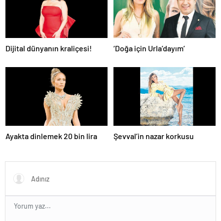
Dijital dünyanın kraliçesi!
‘Doğa için Urla’dayım’
Ayakta dinlemek 20 bin lira
Şevval’in nazar korkusu