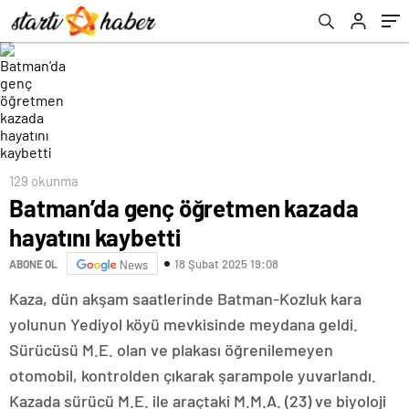
129 okunma
Batman’da genç öğretmen kazada
hayatını kaybetti
18 Şubat 2025 19:08
ABONE OL
News
Kaza, dün akşam saatlerinde Batman-Kozluk kara
yolunun Yediyol köyü mevkisinde meydana geldi.
Sürücüsü M.E. olan ve plakası öğrenilemeyen
otomobil, kontrolden çıkarak şarampole yuvarlandı.
Kazada sürücü M.E. ile araçtaki M.M.A. (23) ve biyoloji