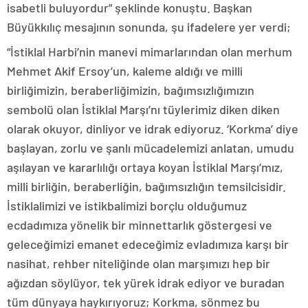
isabetli buluyordur” şeklinde konuştu. Başkan
Büyükkılıç mesajının sonunda, şu ifadelere yer verdi;
“İstiklal Harbi’nin manevi mimarlarından olan merhum
Mehmet Akif Ersoy’un, kaleme aldığı ve milli
birliğimizin, beraberliğimizin, bağımsızlığımızın
sembolü olan İstiklal Marşı’nı tüylerimiz diken diken
olarak okuyor, dinliyor ve idrak ediyoruz. ‘Korkma’ diye
başlayan, zorlu ve şanlı mücadelemizi anlatan, umudu
aşılayan ve kararlılığı ortaya koyan İstiklal Marşı’mız,
milli birliğin, beraberliğin, bağımsızlığın temsilcisidir.
İstiklalimizi ve istikbalimizi borçlu olduğumuz
ecdadımıza yönelik bir minnettarlık göstergesi ve
geleceğimizi emanet edeceğimiz evladımıza karşı bir
nasihat, rehber niteliğinde olan marşımızı hep bir
ağızdan söylüyor, tek yürek idrak ediyor ve buradan
tüm dünyaya haykırıyoruz; Korkma, sönmez bu