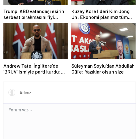
Trump, ABD vatandaşı esirin
Kuzey Kore lideri Kim Jong
serbest bırakmasını “iyi
Un: Ekonomi planımız tüm
niyetle atılmış bir adım”
sektörlerde başarısız oldu
olarak değerlendirdi
Andrew Tate, İngiltere’de
Süleyman Soylu’dan Abdullah
‘BRUV’ ismiyle parti kurdu:
Gül’e: Yazıklar olsun size
‘Okullarda LGBT
propagandasını
yasaklayacağız’