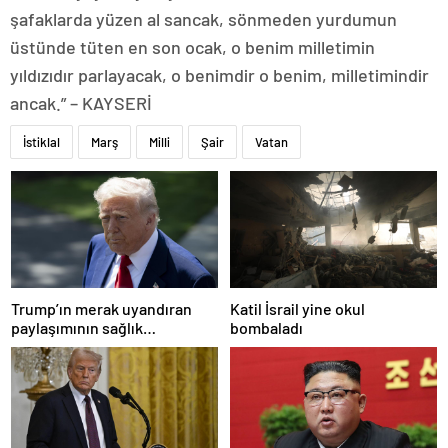
şafaklarda yüzen al sancak, sönmeden yurdumun
üstünde tüten en son ocak, o benim milletimin
yıldızıdır parlayacak, o benimdir o benim, milletimindir
ancak.” – KAYSERİ
İstiklal
Marş
Milli
Şair
Vatan
Trump’ın merak uyandıran
Katil İsrail yine okul
paylaşımının sağlık
bombaladı
sistemiyle ilgili kararname
olduğu anlaşıldı