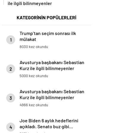
ile ilgili bilinmeyenler
KATEGORİNİN POPÜLERLERİ
Trump’tan seçim sonrası ilk
mülakat
1
8030 kez okundu
Avusturya başbakanı Sebastian
Kurz ile ilgili bilinmeyenler
2
5000 kez okundu
Avusturya başbakanı Sebastian
Kurz ile ilgili bilinmeyenler
3
4966 kez okundu
Joe Biden 6 aylık hedeflerini
açıkladı. Senato buz gibi…
4