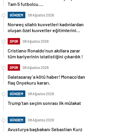
Tam 5 futbolcu….
GÜNDEM
08 Ağustos 2026
Norweç silahlı kuvvetleri kadınlardan
oluşan özel kuvvetler eğitimlerini
başlattı.
SPOR
08 Ağustos 2026
Cristiano Ronaldo’nun akıllara zarar
tüm kariyerinin istatistiğini çıkardık !
SPOR
08 Ağustos 2026
Galatasaray’a kötü haber! Monaco’dan
flaş Onyekuru kararı.
GÜNDEM
08 Ağustos 2026
Trump’tan seçim sonrası ilk mülakat
GÜNDEM
08 Ağustos 2026
Avusturya başbakanı Sebastian Kurz