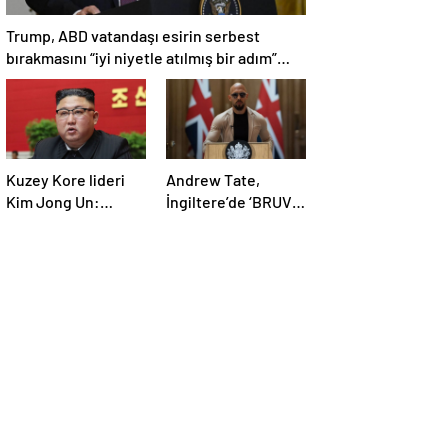
Trump, ABD vatandaşı esirin serbest
bırakmasını “iyi niyetle atılmış bir adım”
olarak değerlendirdi
Kuzey Kore lideri
Andrew Tate,
Kim Jong Un:
İngiltere’de ‘BRUV’
Ekonomi planımız
ismiyle parti kurdu:
tüm sektörlerde
‘Okullarda LGBT
başarısız oldu
propagandasını
yasaklayacağız’