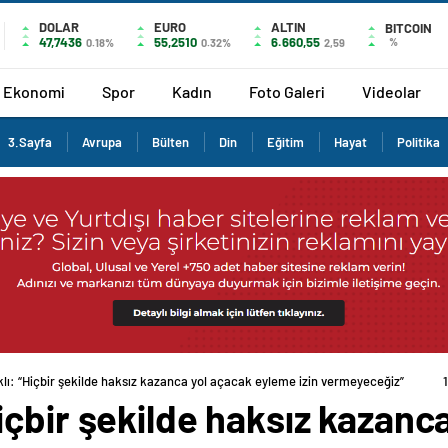
DOLAR
EURO
ALTIN
BITCOIN
47,7436
55,2510
6.660,55
%
0.18%
0.32%
2,59
Ekonomi
Spor
Kadın
Foto Galeri
Videolar
3.Sayfa
Avrupa
Bülten
Din
Eğitim
Hayat
Politika
ı: “Hiçbir şekilde haksız kazanca yol açacak eyleme izin vermeyeceğiz”
çbir şekilde haksız kazanc