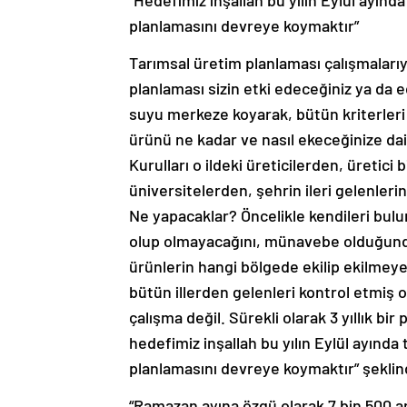
“Hedefimiz inşallah bu yılın Eylül ayında
planlamasını devreye koymaktır”
Tarımsal üretim planlaması çalışmalarıyl
planlaması sizin etki edeceğiniz ya da 
suyu merkeze koyarak, bütün kriterler
ürünü ne kadar ve nasıl ekeceğinize da
Kurulları o ildeki üreticilerden, üretici 
üniversitelerden, şehrin ileri gelenleri
Ne yapacaklar? Öncelikle kendileri bulun
olup olmayacağını, münavebe olduğunda y
ürünlerin hangi bölgede ekilip ekilmeye
bütün illerden gelenleri kontrol etmiş ola
çalışma değil. Sürekli olarak 3 yıllık bi
hedefimiz inşallah bu yılın Eylül ayında 
planlamasını devreye koymaktır” şekli
“Ramazan ayına özgü olarak 7 bin 500 a