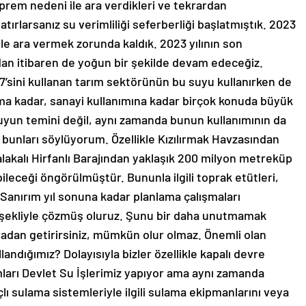
eprem nedeni ile ara verdikleri ve tekrardan
atırlarsanız su verimliliği seferberliği başlatmıştık. 2023
le ara vermek zorunda kaldık. 2023 yılının son
ndan itibaren de yoğun bir şekilde devam edeceğiz.
7’sini kullanan tarım sektörünün bu suyu kullanırken de
ma kadar, sanayi kullanımına kadar birçok konuda büyük
suyun temini değil, aynı zamanda bunun kullanımının da
 bunları söylüyorum. Özellikle Kızılırmak Havzasından
lakalı Hirfanlı Barajından yaklaşık 200 milyon metreküp
ileceği öngörülmüştür. Bununla ilgili toprak etütleri,
 Sanırım yıl sonuna kadar planlama çalışmaları
 şekliyle çözmüş oluruz. Şunu bir daha unutmamak
uradan getirirsiniz, mümkün olur olmaz. Önemli olan
landığımız? Dolayısıyla bizler özellikle kapalı devre
ımları Devlet Su İşlerimiz yapıyor ama aynı zamanda
nçlı sulama sistemleriyle ilgili sulama ekipmanlarını veya