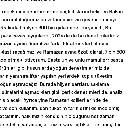
recek gıda denetimlerine başladıklarını belirten Bakan
ir sorumluluğumuz da vatandaşımızın güvenilir gıdaya
 yılında 1 milyon 300 bin gıda denetimi yapıldı. Bu
i para cezası uygulandı. 2024’de de bu denetimlerimiz
zan ayının önemi ve farklı bir atmosferi olması
ıklaştıracağımızı ve Ramazan ayına özgü olarak 7 bin 500
ifade etmek istiyorum. Başta un ve unlu mamuller; pasta
üt ürünleri gibi hususlarda yoğun denetimlerimiz de
ın yanı sıra iftar yapılan yerlerdeki toplu tüketim
yoğunlaştıracağız. Burada hijyen şartları, saklama
m sürelerini aşmadıkları gibi içerik denetimleri de, analiz
ış olacak. Ayrıca yine Ramazan kolilerilerinde de
 ve son kullanım, son tüketim tarihlerini de incelemiş
etçisinin, halkımızın kendisinin olduğunu her zaman
e edelim vatandaşlarımızın karşılaştıkları herhangi bir