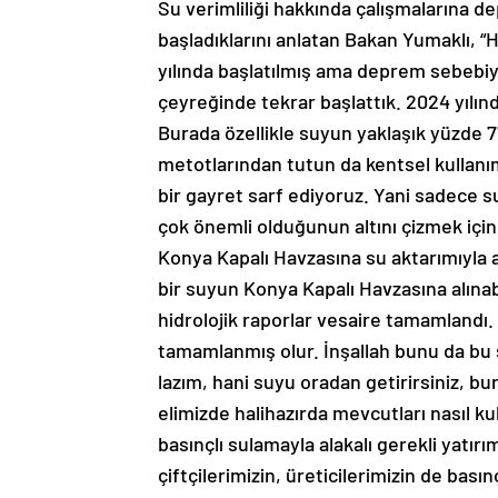
Su verimliliği hakkında çalışmalarına d
başladıklarını anlatan Bakan Yumaklı, “H
yılında başlatılmış ama deprem sebebiy
çeyreğinde tekrar başlattık. 2024 yılı
Burada özellikle suyun yaklaşık yüzde 7
metotlarından tutun da kentsel kullanı
bir gayret sarf ediyoruz. Yani sadece 
çok önemli olduğunun altını çizmek için
Konya Kapalı Havzasına su aktarımıyla a
bir suyun Konya Kapalı Havzasına alınab
hidrolojik raporlar vesaire tamamlandı.
tamamlanmış olur. İnşallah bunu da bu
lazım, hani suyu oradan getirirsiniz, b
elimizde halihazırda mevcutları nasıl kul
basınçlı sulamayla alakalı gerekli yatır
çiftçilerimizin, üreticilerimizin de bası