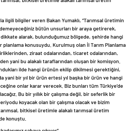
 tarımsal, bitkisel üretimle alakalı tarımsal üretim
a ilgili bilgiler veren Bakan Yumaklı, “Tarımsal üretimin
edemeyeceğiniz bütün unsurları bir araya getirerek,
i dikkate alarak, bulunduğumuz bölgede, şehirde hangi
ir planlama konusuydu. Kurulmuş olan İl Tarım Planlama
birliklerinden, ziraat odalarından, ticaret odalarından,
nden yani bu alakalı taraflarından oluşan bir komisyon.
dukları ilde hangi ürünün ekilip dikilmesi gerektiğini,
ani bir yıl bir ürün ertesi yıl başka bir ürün ve hangi
ceğine onlar karar verecek. Biz bunları tüm Türkiye’de
cağız. Bu bir yıllık bir çalışma değil, bir seferlik bir
r periyodu koyacak olan bir çalışma olacak ve bizim
tarımsal, bitkisel üretimle alakalı tarımsal üretim
nde konuştu.
rkadaşımız sahaya çıkıyor”