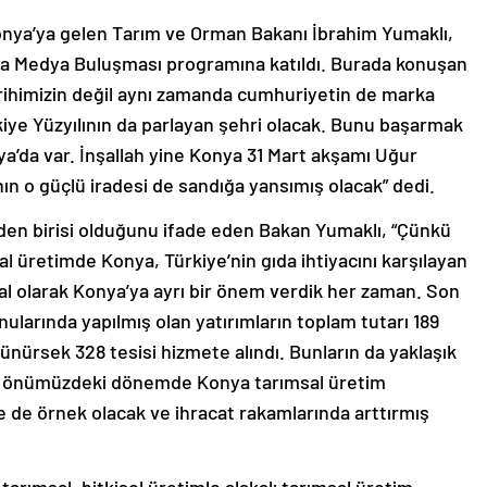
n Konya’ya gelen Tarım ve Orman Bakanı İbrahim Yumaklı,
ında Medya Buluşması programına katıldı. Burada konuşan
rihimizin değil aynı zamanda cumhuriyetin de marka
rkiye Yüzyılının da parlayan şehri olacak. Bunu başarmak
nya’da var. İnşallah yine Konya 31 Mart akşamı Uğur
nın o güçlü iradesi de sandığa yansımış olacak” dedi.
rden birisi olduğunu ifade eden Bakan Yumaklı, “Çünkü
 üretimde Konya, Türkiye’nin gıda ihtiyacını karşılayan
ğal olarak Konya’ya ayrı bir önem verdik her zaman. Son
ularında yapılmış olan yatırımların toplam tutarı 189
ünürsek 328 tesisi hizmete alındı. Bunların da yaklaşık
 ki önümüzdeki dönemde Konya tarımsal üretim
e de örnek olacak ve ihracat rakamlarında arttırmış