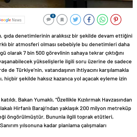
0
News
gıda denetimlerinin aralıksız bir şekilde devam ettiğini
rklı bir atmosferi olması sebebiyle bu denetimleri daha
gü olarak 7 bin 500 görevlinin sahaya tekrar çıktığını
yaşanabilecek yükselişlerle ilgili soru üzerine de sadece
rde de Türkiye’nin, vatandaşının ihtiyacını karşılamakla
nı, hiçbir şekilde haksız kazanca yol açacak eyleme izin
tıldı. Bakan Yumaklı, “Özellikle Kızılırmak Havzasından
lakalı Hirfanlı Barajı’ndan yaklaşık 200 milyon metreküp
ği öngörülmüştür. Bununla ilgili toprak etütleri,
 Sanırım yılsonuna kadar planlama çalışmaları