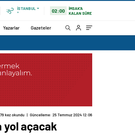
İMSAK'A
İSTANBUL
02:00
KALAN SÜRE
°
Yazarlar
Gazeteler
179 kez okundu
|
Güncelleme: 25 Temmuz 2024 12:06
a yol açacak