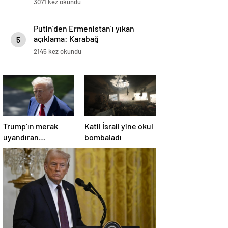
3071 kez okundu
Putin’den Ermenistan’ı yıkan
açıklama: Karabağ
5
Azerbaycan’ın ayrılmaz bir
2145 kez okundu
parçasıdır!
Trump’ın merak
Katil İsrail yine okul
uyandıran
bombaladı
paylaşımının sağlık
sistemiyle ilgili
kararname olduğu
anlaşıldı