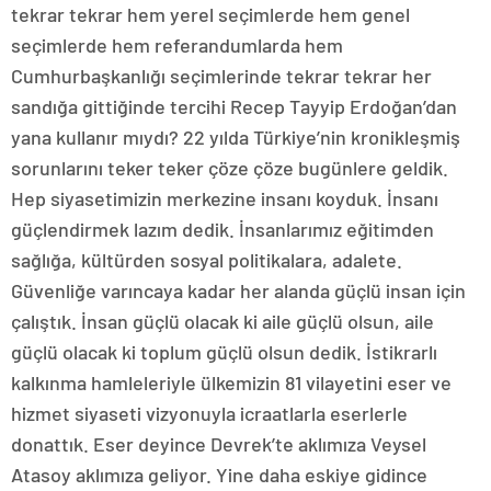
tekrar tekrar hem yerel seçimlerde hem genel
seçimlerde hem referandumlarda hem
Cumhurbaşkanlığı seçimlerinde tekrar tekrar her
sandığa gittiğinde tercihi Recep Tayyip Erdoğan’dan
yana kullanır mıydı? 22 yılda Türkiye’nin kronikleşmiş
sorunlarını teker teker çöze çöze bugünlere geldik.
Hep siyasetimizin merkezine insanı koyduk. İnsanı
güçlendirmek lazım dedik. İnsanlarımız eğitimden
sağlığa, kültürden sosyal politikalara, adalete.
Güvenliğe varıncaya kadar her alanda güçlü insan için
çalıştık. İnsan güçlü olacak ki aile güçlü olsun, aile
güçlü olacak ki toplum güçlü olsun dedik. İstikrarlı
kalkınma hamleleriyle ülkemizin 81 vilayetini eser ve
hizmet siyaseti vizyonuyla icraatlarla eserlerle
donattık. Eser deyince Devrek’te aklımıza Veysel
Atasoy aklımıza geliyor. Yine daha eskiye gidince