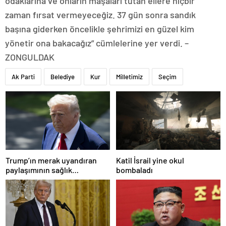
odaklarına ve onların maşaları tutan ellere hiçbir
zaman fırsat vermeyeceğiz. 37 gün sonra sandık
başına giderken öncelikle şehrimizi en güzel kim
yönetir ona bakacağız” cümlelerine yer verdi. –
ZONGULDAK
Ak Parti
Belediye
Kur
Milletimiz
Seçim
Trump’ın merak uyandıran
Katil İsrail yine okul
paylaşımının sağlık
bombaladı
sistemiyle ilgili kararname
olduğu anlaşıldı