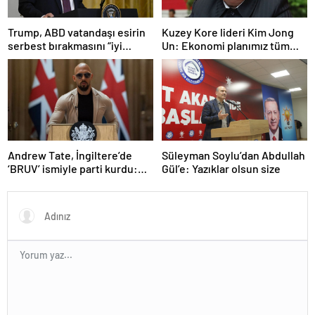
Trump, ABD vatandaşı esirin
Kuzey Kore lideri Kim Jong
serbest bırakmasını “iyi
Un: Ekonomi planımız tüm
niyetle atılmış bir adım”
sektörlerde başarısız oldu
olarak değerlendirdi
Andrew Tate, İngiltere’de
Süleyman Soylu’dan Abdullah
‘BRUV’ ismiyle parti kurdu:
Gül’e: Yazıklar olsun size
‘Okullarda LGBT
propagandasını
yasaklayacağız’