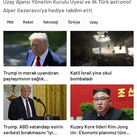
Uzay Ajansı Yönetim Kurulu Üyesi ve ilk Türk astronot
Alper Gezeravcı’ya hediye takdim etti.
Milli
Roket
Teknoloji
Türkiye
Uzay
Trump’ın merak uyandıran
Katil İsrail yine okul
paylaşımının sağlık
bombaladı
sistemiyle ilgili kararname
olduğu anlaşıldı
Trump, ABD vatandaşı esirin
Kuzey Kore lideri Kim Jong
serbest bırakmasını “iyi
Un: Ekonomi planımız tüm