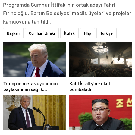
Programda Cumhur İttifakı’nın ortak adayı Fahri
Fırıncıoğlu, Bartın Belediyesi meclis üyeleri ve projeler
kamuoyuna tanıtıldı.
Başkan
Cumhur İttifakı
İttifak
Mhp
Türkiye
Trump’ın merak uyandıran
Katil İsrail yine okul
paylaşımının sağlık
bombaladı
sistemiyle ilgili kararname
olduğu anlaşıldı