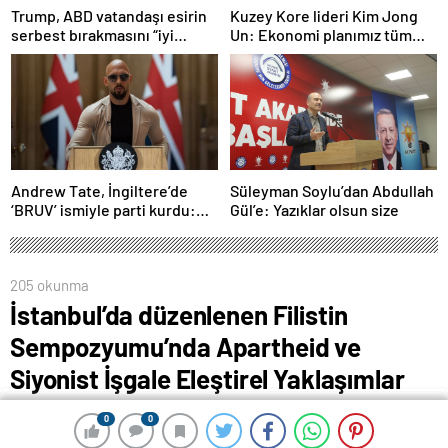
Trump, ABD vatandaşı esirin
Kuzey Kore lideri Kim Jong
serbest bırakmasını “iyi
Un: Ekonomi planımız tüm
niyetle atılmış bir adım”
sektörlerde başarısız oldu
olarak değerlendirdi
Andrew Tate, İngiltere’de
Süleyman Soylu’dan Abdullah
‘BRUV’ ismiyle parti kurdu:
Gül’e: Yazıklar olsun size
‘Okullarda LGBT
propagandasını
yasaklayacağız’
205 okunma
İstanbul’da düzenlenen Filistin
Sempozyumu’nda Apartheid ve
Siyonist İşgale Eleştirel Yaklaşımlar
paneli gerçekleştirildi
0
0
0
0
0
0
0
0
3 Mayıs 2024 00:48
ABONE OL
News