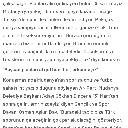
çalışacağız. Planları alın gelin, yeri bulun. Arkanızdayız.
Mudanya’ya yakışır bir eseri ilçeye kazandıracağız.
Türkiye’de spor devrimleri devam ediyor. Pek çok
dünya şampiyonasını ülkemizde organize ettik. Tüm
ailelere teşekkür ediyorum. Burada gördüğümüz
manzara bizleri umutlandırıyor. Bizim en önemli
görevimiz, bağımlılıkla mücadeledir. Çocuklarımızı
tesislerimize spor yapmaya bekliyoruz” diye konuştu.
“Başkan planları al gel beni bul, arkandayız”
Konuşmasında Mudanya’nın spor salonu ve futbol
sahası ihtiyacı olduğunu söyleyen AK Parti Mudanya
Belediye Başkanı Adayı Gökhan Dinçer’e “31 Mart’tan
sonra gelin, emrinizdeyiz” diyen Gençlik ve Spor
Bakanı Osman Aşkın Bak, “Buradaki tablo bize Türk
sporunun geleceğinin çok parlak olacağını gösteriyor.
Bursa’nın her köşesinde Gençlik ve Spor Bakanlığı’yla