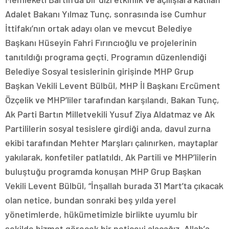
Adalet Bakanı Yılmaz Tunç, sonrasında ise Cumhur
İttifakı’nın ortak adayı olan ve mevcut Belediye
Başkanı Hüseyin Fahri Fırıncıoğlu ve projelerinin
tanıtıldığı programa geçti. Programın düzenlendiği
Belediye Sosyal tesislerinin girişinde MHP Grup
Başkan Vekili Levent Bülbül, MHP İl Başkanı Ercüment
Özçelik ve MHP’liler tarafından karşılandı. Bakan Tunç,
Ak Parti Bartın Milletvekili Yusuf Ziya Aldatmaz ve Ak
Partililerin sosyal tesislere girdiği anda, davul zurna
ekibi tarafından Mehter Marşları çalınırken, maytaplar
yakılarak, konfetiler patlatıldı. Ak Partili ve MHP’lilerin
buluştuğu programda konuşan MHP Grup Başkan
Vekili Levent Bülbül, “İnşallah burada 31 Mart’ta çıkacak
olan netice, bundan sonraki beş yılda yerel
yönetimlerde, hükümetimizle birlikte uyumlu bir
şekilde hizmet görecek bir neticeyi alacağız. Allah’a