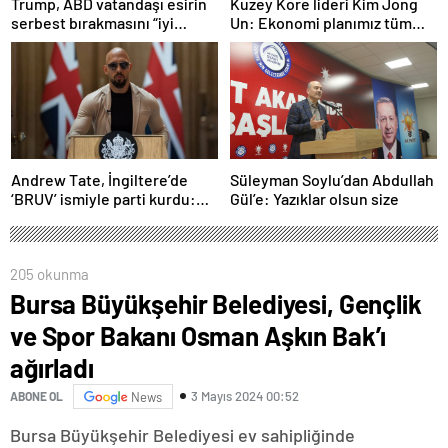
Trump, ABD vatandaşı esirin
Kuzey Kore lideri Kim Jong
serbest bırakmasını “iyi
Un: Ekonomi planımız tüm
niyetle atılmış bir adım”
sektörlerde başarısız oldu
olarak değerlendirdi
Andrew Tate, İngiltere’de
Süleyman Soylu’dan Abdullah
‘BRUV’ ismiyle parti kurdu:
Gül’e: Yazıklar olsun size
‘Okullarda LGBT
propagandasını
yasaklayacağız’
205 okunma
Bursa Büyükşehir Belediyesi, Gençlik
ve Spor Bakanı Osman Aşkın Bak’ı
ağırladı
3 Mayıs 2024 00:52
ABONE OL
News
Bursa Büyükşehir Belediyesi ev sahipliğinde