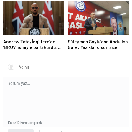
niyetle atılmış bir adım”
sektörlerde başarısız oldu
olarak değerlendirdi
Andrew Tate, İngiltere’de
Süleyman Soylu’dan Abdullah
‘BRUV’ ismiyle parti kurdu:
Gül’e: Yazıklar olsun size
‘Okullarda LGBT
propagandasını
yasaklayacağız’
En az 10 karakter gerekli