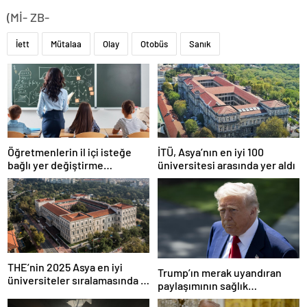
(Mİ- ZB-
İett
Mütalaa
Olay
Otobüs
Sanık
Öğretmenlerin il içi isteğe
İTÜ, Asya’nın en iyi 100
bağlı yer değiştirme
üniversitesi arasında yer aldı
başvuruları ne zaman?
THE’nin 2025 Asya en iyi
Trump’ın merak uyandıran
üniversiteler sıralamasında 4
paylaşımının sağlık
Türk üniversitesi ilk 100’e
sistemiyle ilgili kararname
girdi