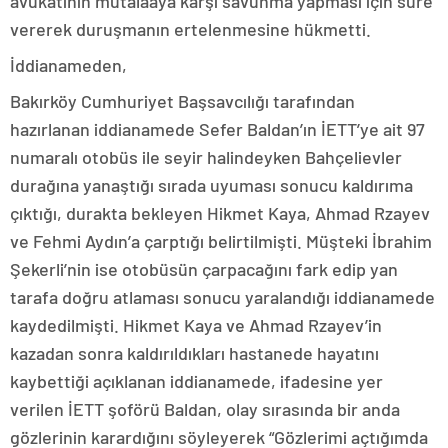
avukatının mütalaaya karşı savunma yapması için süre
vererek duruşmanın ertelenmesine hükmetti.
İddianameden,
Bakırköy Cumhuriyet Başsavcılığı tarafından
hazırlanan iddianamede Sefer Baldan’ın İETT’ye ait 97
numaralı otobüs ile seyir halindeyken Bahçelievler
durağına yanaştığı sırada uyuması sonucu kaldırıma
çıktığı, durakta bekleyen Hikmet Kaya, Ahmad Rzayev
ve Fehmi Aydın’a çarptığı belirtilmişti. Müşteki İbrahim
Şekerli’nin ise otobüsün çarpacağını fark edip yan
tarafa doğru atlaması sonucu yaralandığı iddianamede
kaydedilmişti. Hikmet Kaya ve Ahmad Rzayev’in
kazadan sonra kaldırıldıkları hastanede hayatını
kaybettiği açıklanan iddianamede, ifadesine yer
verilen İETT şoförü Baldan, olay sırasında bir anda
gözlerinin karardığını söyleyerek “Gözlerimi açtığımda