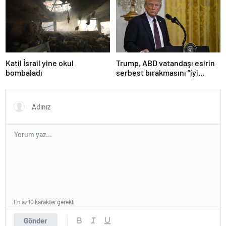
olduğu anlaşıldı
Katil İsrail yine okul
Trump, ABD vatandaşı esirin
bombaladı
serbest bırakmasını “iyi
niyetle atılmış bir adım”
olarak değerlendirdi
En az 10 karakter gerekli
Gönder