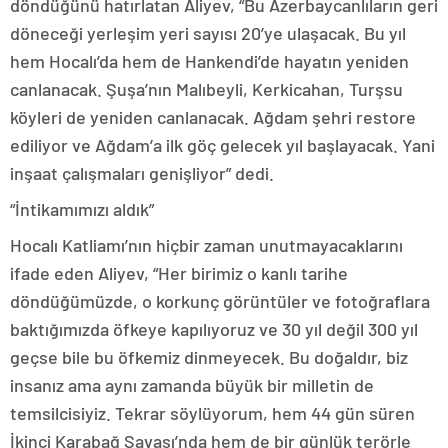
döndüğünü hatırlatan Aliyev, “Bu Azerbaycanlıların geri
döneceği yerleşim yeri sayısı 20’ye ulaşacak. Bu yıl
hem Hocalı’da hem de Hankendi’de hayatın yeniden
canlanacak. Şuşa’nın Malıbeyli, Kerkicahan, Turşsu
köyleri de yeniden canlanacak. Ağdam şehri restore
ediliyor ve Ağdam’a ilk göç gelecek yıl başlayacak. Yani
inşaat çalışmaları genişliyor” dedi.
“İntikamımızı aldık”
Hocalı Katliamı’nın hiçbir zaman unutmayacaklarını
ifade eden Aliyev, “Her birimiz o kanlı tarihe
döndüğümüzde, o korkunç görüntüler ve fotoğraflara
baktığımızda öfkeye kapılıyoruz ve 30 yıl değil 300 yıl
geçse bile bu öfkemiz dinmeyecek. Bu doğaldır, biz
insanız ama aynı zamanda büyük bir milletin de
temsilcisiyiz. Tekrar söylüyorum, hem 44 gün süren
İkinci Karabağ Savaşı’nda hem de bir günlük terörle