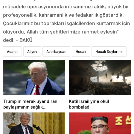
mücadele operasyonunda intikamımızı aldık, büyük bir
profesyonellik, kahramanlık ve fedakarlık gösterdik.
Çocuklarımız bu toprakları işgalcilerden kurtarmak için
ölüyordu. Allah tüm şehitlerimize rahmet eylesin”
dedi. – BAKÜ
Adalet
Aliyev
Azerbaycan
Hocalı
Hocalı Soykırımı
Trump’ın merak uyandıran
Katil İsrail yine okul
paylaşımının sağlık
bombaladı
sistemiyle ilgili kararname
olduğu anlaşıldı