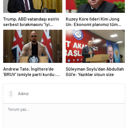
Trump, ABD vatandaşı esirin
Kuzey Kore lideri Kim Jong
serbest bırakmasını “iyi
Un: Ekonomi planımız tüm
niyetle atılmış bir adım”
sektörlerde başarısız oldu
olarak değerlendirdi
Andrew Tate, İngiltere’de
Süleyman Soylu’dan Abdullah
‘BRUV’ ismiyle parti kurdu:
Gül’e: Yazıklar olsun size
‘Okullarda LGBT
propagandasını
yasaklayacağız’