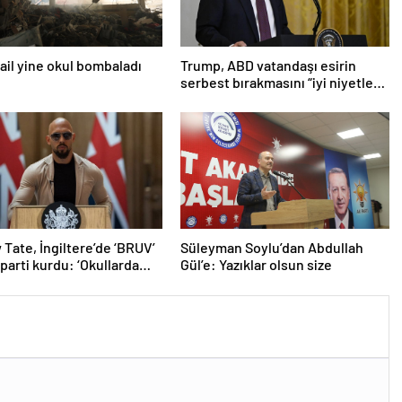
srail yine okul bombaladı
Trump, ABD vatandaşı esirin
serbest bırakmasını “iyi niyetle
atılmış bir adım” olarak
değerlendirdi
Tate, İngiltere’de ‘BRUV’
Süleyman Soylu’dan Abdullah
 parti kurdu: ‘Okullarda
Gül’e: Yazıklar olsun size
ropagandasını
yacağız’