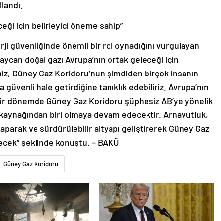
llandı.
eği için belirleyici öneme sahip”
ji güvenliğinde önemli bir rol oynadığını vurgulayan
ycan doğal gazı Avrupa’nın ortak geleceği için
miz, Güney Gaz Koridoru’nun şimdiden birçok insanın
 güvenli hale getirdiğine tanıklık edebiliriz. Avrupa’nın
ığı bir dönemde Güney Gaz Koridoru şüphesiz AB’ye yönelik
tı kaynağından biri olmaya devam edecektir. Arnavutluk,
 yaparak ve sürdürülebilir altyapı geliştirerek Güney Gaz
cek” şeklinde konuştu. – BAKÜ
Güney Gaz Koridoru