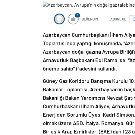
0
BEĞENDİM
ABONE OL
Azerbaycan Cumhurbaşkanı İlham Aliye
Toplantısı’nda yaptığı konuşmada, “Azer
Azerbaycan doğal gazına Avrupa Birliği’n
Arnavutluk Başbakanı Edi Rama ise, “Aze
öneme sahip” ifadesini kullandı.
Güney Gaz Koridoru Danışma Kurulu 10. 
Bakanlar Toplantısı, Azerbaycan’ın başke
Bakanlığı Bakan Yardımcısı Nevzat Şatı
Cumhurbaşkanı İlham Aliyev, Arnavutlu
Enerjiden Sorumlu Üyesi Kadri Simson,
olmak üzere ABD, İtalya, Romanya, Gürc
Birleşik Arap Emirlikleri (BAE) dahil 23 ü