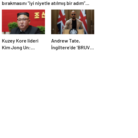
bırakmasını “iyi niyetle atılmış bir adım”
olarak değerlendirdi
Kuzey Kore lideri
Andrew Tate,
Kim Jong Un:
İngiltere’de ‘BRUV’
Ekonomi planımız
ismiyle parti kurdu:
tüm sektörlerde
‘Okullarda LGBT
başarısız oldu
propagandasını
yasaklayacağız’