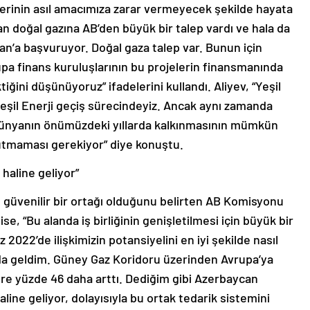
lerinin asıl amacımıza zarar vermeyecek şekilde hayata
n doğal gazına AB’den büyük bir talep vardı ve hala da
can’a başvuruyor. Doğal gaza talep var. Bunun için
upa finans kuruluşlarının bu projelerin finansmanında
iğini düşünüyoruz” ifadelerini kullandı. Aliyev, “Yeşil
 Yeşil Enerji geçiş sürecindeyiz. Ancak aynı zamanda
dünyanın önümüzdeki yıllarda kalkınmasının mümkün
utmaması gerekiyor” diye konuştu.
haline geliyor”
 güvenilir bir ortağı olduğunu belirten AB Komisyonu
, “Bu alanda iş birliğinin genişletilmesi için büyük bir
2022’de ilişkimizin potansiyelini en iyi şekilde nasıl
zda geldim. Güney Gaz Koridoru üzerinden Avrupa’ya
öre yüzde 46 daha arttı. Dediğim gibi Azerbaycan
ine geliyor, dolayısıyla bu ortak tedarik sistemini