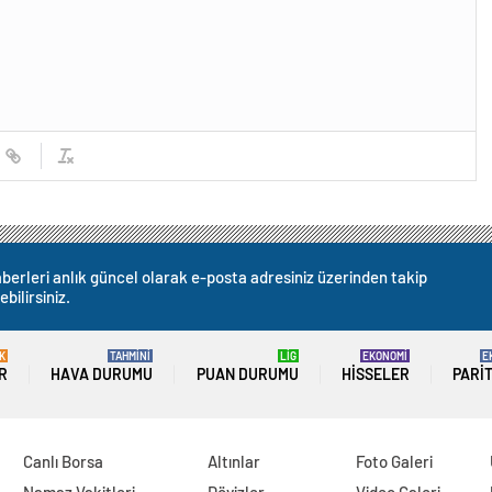
berleri anlık güncel olarak e-posta adresiniz üzerinden takip
ebilirsiniz.
K
TAHMİNİ
LİG
EKONOMİ
E
R
HAVA DURUMU
PUAN DURUMU
HISSELER
PARI
Canlı Borsa
Altınlar
Foto Galeri