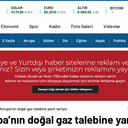
DOLAR
EURO
ALTIN
BITCOIN
47,7436
55,2510
6.660,55
%
0.18%
0.32%
2,59
Ekonomi
Spor
Kadın
Foto Galeri
Videolar
3.Sayfa
Avrupa
Bülten
Din
Eğitim
Hayat
Politika
vrupa’nın doğal gaz talebine yanıt veriyor
’nın doğal gaz talebine yan