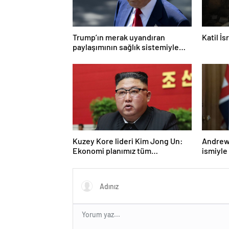
Trump’ın merak uyandıran
Katil İ
paylaşımının sağlık sistemiyle
ilgili kararname olduğu anlaşıldı
Kuzey Kore lideri Kim Jong Un:
Andrew 
Ekonomi planımız tüm
ismiyle
sektörlerde başarısız oldu
LGBT p
yasakla