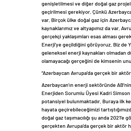
genişletilmesi ve diğer doğal gaz proje
geçirilmesi gerekiyor. Çünkü Azerbayca
var. Birçok ülke doğal gaz için Azerbay
kaynaklarımız ve altyapımız da var. Avr
gerçekçi yaklaşımları esas alması gerekt
Enerji’ye geçildiğini görüyoruz. Biz de
geleneksel enerji kaynakları olmadan 
olamayacağı gerçeğini de kimsenin un
“Azerbaycan Avrupa’da gerçek bir aktör 
Azerbaycan’ın enerji sektöründe AB’nin
Enerjiden Sorumlu Üyesi Kadri Simson ise
potansiyel bulunmaktadır. Buraya ilk kez 
hayata geçirebileceğimizi tartıştığımı
doğal gaz taşımacılığı şu anda 2021’e g
gerçekten Avrupa’da gerçek bir aktör hal