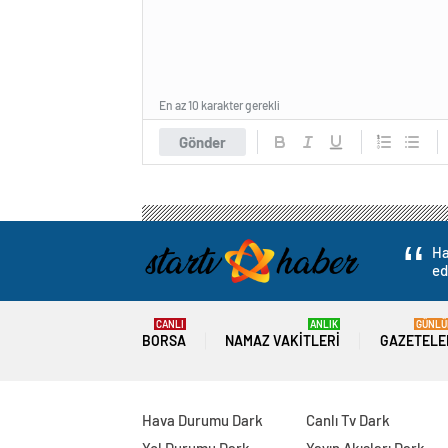
En az 10 karakter gerekli
Gönder
Ha
ed
CANLI
ANLIK
GÜNLÜ
BORSA
NAMAZ VAKITLERI
GAZETELE
Hava Durumu Dark
Canlı Tv Dark