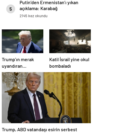
Putin’den Ermenistan’ı yıkan
açıklama: Karabağ
5
Azerbaycan’ın ayrılmaz bir
2145 kez okundu
parçasıdır!
Trump’ın merak
Katil İsrail yine okul
uyandıran
bombaladı
paylaşımının sağlık
sistemiyle ilgili
kararname olduğu
anlaşıldı
Trump, ABD vatandaşı esirin serbest