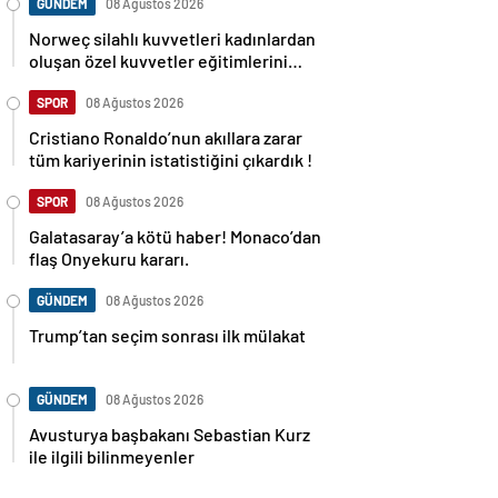
GÜNDEM
08 Ağustos 2026
Norweç silahlı kuvvetleri kadınlardan
oluşan özel kuvvetler eğitimlerini
başlattı.
SPOR
08 Ağustos 2026
Cristiano Ronaldo’nun akıllara zarar
tüm kariyerinin istatistiğini çıkardık !
SPOR
08 Ağustos 2026
Galatasaray’a kötü haber! Monaco’dan
flaş Onyekuru kararı.
GÜNDEM
08 Ağustos 2026
Trump’tan seçim sonrası ilk mülakat
GÜNDEM
08 Ağustos 2026
Avusturya başbakanı Sebastian Kurz
ile ilgili bilinmeyenler