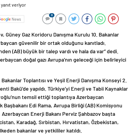
0
News
v, Güney Gaz Koridoru Danışma Kurulu 10. Bakanlar
baycan güvenilir bir ortak olduğunu kanıtladı.
den (AB) büyük bir talep vardı ve hala da var” dedi.
rbaycan doğal gazı Avrupa’nın geleceği için belirleyici
Bakanlar Toplantısı ve Yeşil Enerji Danışma Konseyi 2.
nti Bakü’de yapıldı. Türkiye’yi Enerji ve Tabii Kaynaklar
roğlu’nun temsil ettiği toplantıya Azerbaycan
k Başbakanı Edi Rama, Avrupa Birliği (AB) Komisyonu
 Azerbaycan Enerji Bakanı Perviz Şahbazov başta
istan, Karadağ, Sırbistan, Hırvatistan, Özbekistan,
lkeden bakanlar ve yetkililer katıldı.