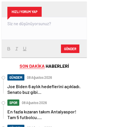
HIZLI YORUM YAP
GÖNDER
SON DAKİKA
HABERLERİ
GÜNDEM
08 Ağustos 2026
Joe Biden 6 aylık hedeflerini açıkladı.
Senato buz gibi…
SPOR
08 Ağustos 2026
En fazla kızaran takım Antalyaspor!
Tam 5 futbolcu….