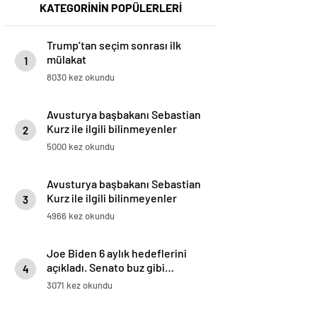
KATEGORİNİN POPÜLERLERİ
Trump’tan seçim sonrası ilk
mülakat
1
8030 kez okundu
Avusturya başbakanı Sebastian
Kurz ile ilgili bilinmeyenler
2
5000 kez okundu
Avusturya başbakanı Sebastian
Kurz ile ilgili bilinmeyenler
3
4966 kez okundu
Joe Biden 6 aylık hedeflerini
açıkladı. Senato buz gibi…
4
3071 kez okundu