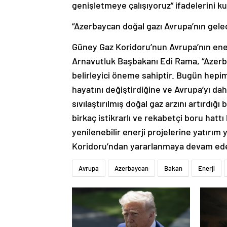
genişletmeye çalışıyoruz” ifadelerini ku
“Azerbaycan doğal gazı Avrupa’nın gelec
Güney Gaz Koridoru’nun Avrupa’nın ener
Arnavutluk Başbakanı Edi Rama, “Azerba
belirleyici öneme sahiptir. Bugün hepi
hayatını değiştirdiğine ve Avrupa’yı daha
sıvılaştırılmış doğal gaz arzını artırd
birkaç istikrarlı ve rekabetçi boru hat
yenilenebilir enerji projelerine yatırım
Koridoru’ndan yararlanmaya devam ede
Avrupa
Azerbaycan
Bakan
Enerji