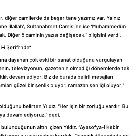
ar, diğer camilerde de beşer tane yazımız var. Yalnız
ilahe illallah’, Sultanahmet Camisi’ne ise ‘Muhammedün
ak. Diğer 5 caminin yazısı değişecek.” bilgisini verdi.
-i Şerifi’nde”
ına dayanan çok eski bir sanat olduğunu vurgulayan
manın, televizyonun, gazetenin olmadığı dönemlerde tek
klık devam ediyor. Biz de burada belirli mesajları
mları güzel bir şenlik oluyor, ramazan şenliği oluyor.”
 olduğunu belirten Yıldız, “Her işin bir zorluğu vardır. Bu
maya devam ediyoruz.” dedi.
bulunduğunun altını çizen Yıldız, “Ayasofya-i Kebir
velki sene buraya mahya kurduk. Osmanlı döneminde de