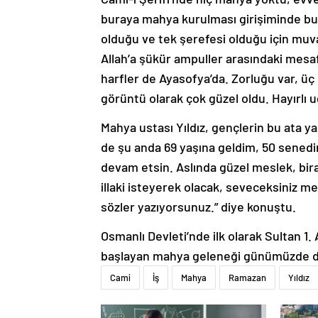
buraya mahya kurulması girişiminde bu
olduğu ve tek şerefesi olduğu için muva
Allah’a şükür ampuller arasındaki mes
harfler de Ayasofya’da. Zorluğu var, üç c
görüntü olarak çok güzel oldu. Hayırlı 
Mahya ustası Yıldız, gençlerin bu ata y
de şu anda 69 yaşına geldim, 50 senedir 
devam etsin. Aslında güzel meslek, bira
illaki isteyerek olacak, seveceksiniz me
sözler yazıyorsunuz.” diye konuştu.
Osmanlı Devleti’nde ilk olarak Sultan 
başlayan mahya geleneği günümüzde d
Cami
İş
Mahya
Ramazan
Yıldız