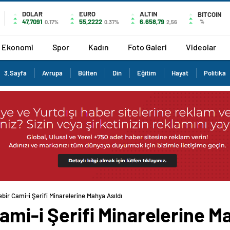
DOLAR
EURO
ALTIN
BITCOIN
47,7091
55,2222
6.658,79
%
0.17%
0.37%
2,56
Ekonomi
Spor
Kadın
Foto Galeri
Videolar
3.Sayfa
Avrupa
Bülten
Din
Eğitim
Hayat
Politika
bir Cami-i Şerifi Minarelerine Mahya Asıldı
ami-i Şerifi Minarelerine Ma