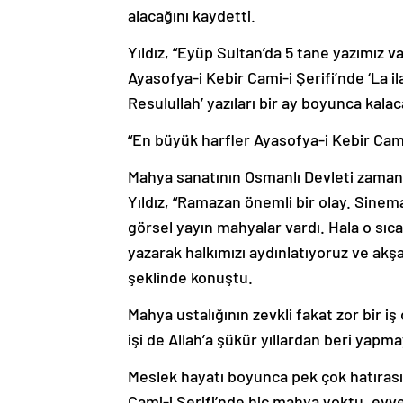
alacağını kaydetti.
Yıldız, “Eyüp Sultan’da 5 tane yazımız v
Ayasofya-i Kebir Cami-i Şerifi’nde ‘La 
Resulullah’ yazıları bir ay boyunca kalac
“En büyük harfler Ayasofya-i Kebir Cami
Mahya sanatının Osmanlı Devleti zaman
Yıldız, “Ramazan önemli bir olay. Sine
görsel yayın mahyalar vardı. Hala o sıca
yazarak halkımızı aydınlatıyoruz ve akşa
şeklinde konuştu.
Mahya ustalığının zevkli fakat zor bir iş
işi de Allah’a şükür yıllardan beri yap
Meslek hayatı boyunca pek çok hatırası 
Cami-i Şerifi’nde hiç mahya yoktu, ev