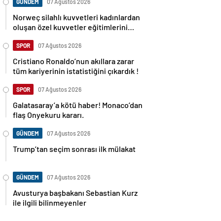
GÜNDEM
07 Ağustos 2026
Norweç silahlı kuvvetleri kadınlardan
oluşan özel kuvvetler eğitimlerini
başlattı.
SPOR
07 Ağustos 2026
Cristiano Ronaldo’nun akıllara zarar
tüm kariyerinin istatistiğini çıkardık !
SPOR
07 Ağustos 2026
Galatasaray’a kötü haber! Monaco’dan
flaş Onyekuru kararı.
GÜNDEM
07 Ağustos 2026
Trump’tan seçim sonrası ilk mülakat
GÜNDEM
07 Ağustos 2026
Avusturya başbakanı Sebastian Kurz
ile ilgili bilinmeyenler