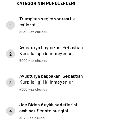
KATEGORİNİN POPÜLERLERİ
Trump’tan seçim sonrası ilk
mülakat
1
8030 kez okundu
Avusturya başbakanı Sebastian
Kurz ile ilgili bilinmeyenler
2
5000 kez okundu
Avusturya başbakanı Sebastian
Kurz ile ilgili bilinmeyenler
3
4966 kez okundu
Joe Biden 6 aylık hedeflerini
açıkladı. Senato buz gibi…
4
3071 kez okundu