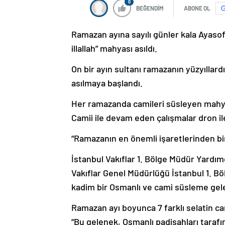
0
BEĞENDİM
ABONE OL
Ramazan ayına sayılı günler kala Ayasofy
illallah” mahyası asıldı.
On bir ayın sultanı ramazanın yüzyıllar
asılmaya başlandı.
Her ramazanda camileri süsleyen mahya
Camii ile devam eden çalışmalar dron il
“Ramazanın en önemli işaretlerinden bi
İstanbul Vakıflar 1. Bölge Müdür Yardım
Vakıflar Genel Müdürlüğü İstanbul 1. B
kadim bir Osmanlı ve cami süsleme gele
Ramazan ayı boyunca 7 farklı selatin ca
“Bu gelenek, Osmanlı padişahları tara