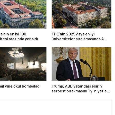
a’nın en iyi 100
THE’nin 2025 Asya en iyi
itesi arasında yer aldı
üniversiteler sıralamasında 4
Türk üniversitesi ilk 100’e girdi
srail yine okul bombaladı
Trump, ABD vatandaşı esirin
serbest bırakmasını “iyi niyetle
atılmış bir adım” olarak
değerlendirdi