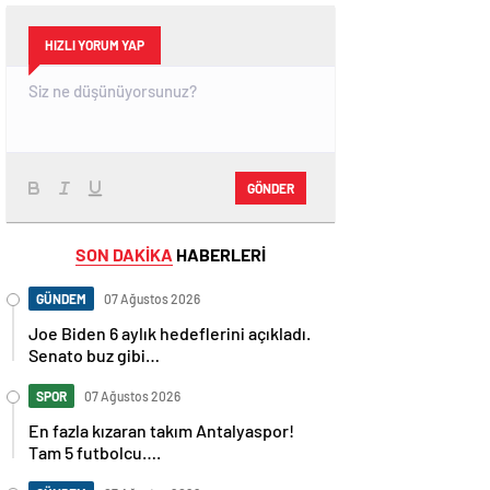
HIZLI YORUM YAP
GÖNDER
SON DAKİKA
HABERLERİ
GÜNDEM
07 Ağustos 2026
Joe Biden 6 aylık hedeflerini açıkladı.
Senato buz gibi…
SPOR
07 Ağustos 2026
En fazla kızaran takım Antalyaspor!
Tam 5 futbolcu….