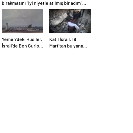
bırakmasını “iyi niyetle atılmış bir adım”
olarak değerlendirdi
Yemen’deki Husiler,
Katil İsrail, 18
İsrail’de Ben Gurion
Mart’tan bu yana
Havalimanı’nı vurdu
595 çocuğu
hayattan kopardı