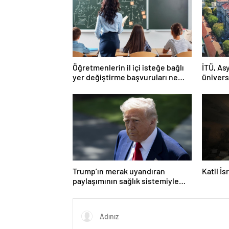
Öğretmenlerin il içi isteğe bağlı
İTÜ, Asy
yer değiştirme başvuruları ne
ünivers
zaman?
Trump’ın merak uyandıran
Katil İ
paylaşımının sağlık sistemiyle
ilgili kararname olduğu anlaşıldı