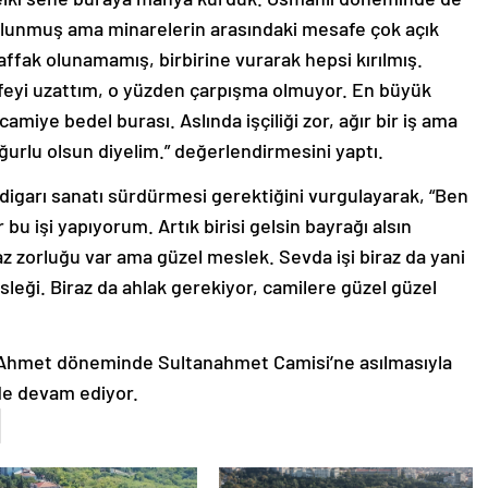
lunmuş ama minarelerin arasındaki mesafe çok açık
ffak olunamamış, birbirine vurarak hepsi kırılmış.
afeyi uzattım, o yüzden çarpışma olmuyor. En büyük
amiye bedel burası. Aslında işçiliği zor, ağır bir iş ama
uğurlu olsun diyelim.” değerlendirmesini yaptı.
adigarı sanatı sürdürmesi gerektiğini vurgulayarak, “Ben
bu işi yapıyorum. Artık birisi gelsin bayrağı alsın
z zorluğu var ama güzel meslek. Sevda işi biraz da yani
sleği. Biraz da ahlak gerekiyor, camilere güzel güzel
1. Ahmet döneminde Sultanahmet Camisi’ne asılmasıyla
e devam ediyor.