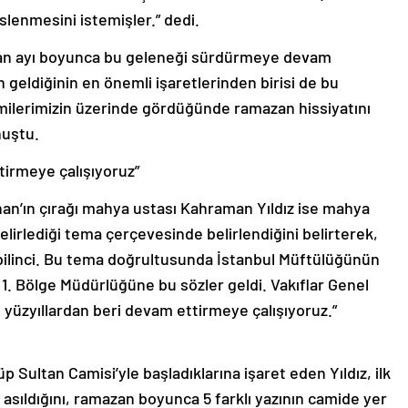
slenmesini istemişler.” dedi.
zan ayı boyunca bu geleneği sürdürmeye devam
 geldiğinin en önemli işaretlerinden birisi de bu
milerimizin üzerinde gördüğünde ramazan hissiyatını
nuştu.
tirmeye çalışıyoruz”
han’ın çırağı mahya ustası Kahraman Yıldız ise mahya
belirlediği tema çerçevesinde belirlendiğini belirterek,
bilinci. Bu tema doğrultusunda İstanbul Müftülüğünün
 1. Bölge Müdürlüğüne bu sözler geldi. Vakıflar Genel
üzyıllardan beri devam ettirmeye çalışıyoruz.”
Sultan Camisi’yle başladıklarına işaret eden Yıldız, ilk
 asıldığını, ramazan boyunca 5 farklı yazının camide yer