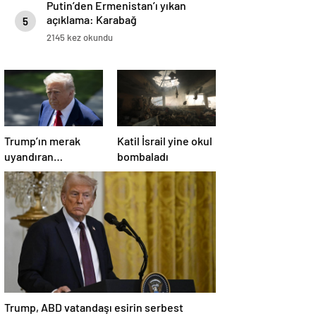
Putin’den Ermenistan’ı yıkan
açıklama: Karabağ
5
Azerbaycan’ın ayrılmaz bir
2145 kez okundu
parçasıdır!
Trump’ın merak
Katil İsrail yine okul
uyandıran
bombaladı
paylaşımının sağlık
sistemiyle ilgili
kararname olduğu
anlaşıldı
Trump, ABD vatandaşı esirin serbest