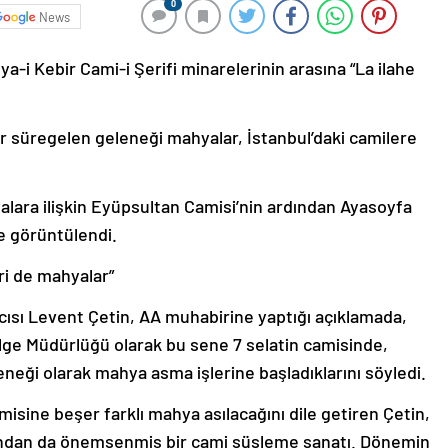
0
News
a-i Kebir Cami-i Şerifi minarelerinin arasına “La ilahe
dır süregelen geleneği mahyalar, İstanbul’daki camilere
lara ilişkin Eyüpsultan Camisi’nin ardından Ayasoyfa
e görüntülendi.
ri de mahyalar”
cısı Levent Çetin, AA muhabirine yaptığı açıklamada,
ölge Müdürlüğü olarak bu sene 7 selatin camisinde,
neği olarak mahya asma işlerine başladıklarını söyledi.
misine beşer farklı mahya asılacağını dile getiren Çetin,
fından da önemsenmiş bir cami süsleme sanatı. Dönemin