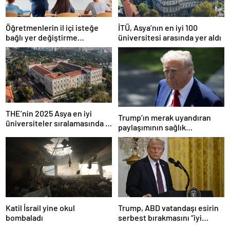
Öğretmenlerin il içi isteğe
İTÜ, Asya’nın en iyi 100
bağlı yer değiştirme
üniversitesi arasında yer aldı
başvuruları ne zaman?
THE’nin 2025 Asya en iyi
Trump’ın merak uyandıran
üniversiteler sıralamasında 4
paylaşımının sağlık
Türk üniversitesi ilk 100’e
sistemiyle ilgili kararname
girdi
olduğu anlaşıldı
Katil İsrail yine okul
Trump, ABD vatandaşı esirin
bombaladı
serbest bırakmasını “iyi
niyetle atılmış bir adım”