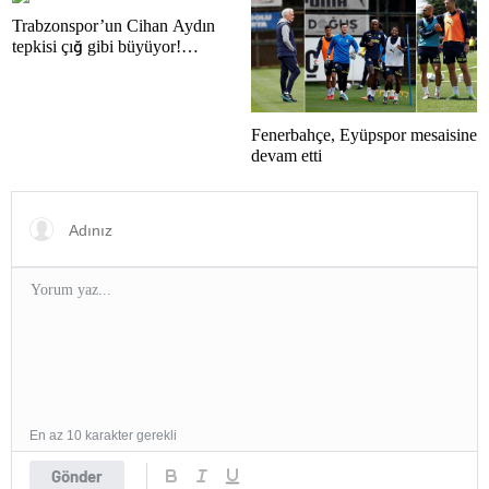
Takımda Oynuyor?
Trabzonspor’un Cihan Aydın
tepkisi çığ gibi büyüyor!
Yöneticilerden açıklama…
Fenerbahçe, Eyüpspor mesaisine
devam etti
En az 10 karakter gerekli
Gönder