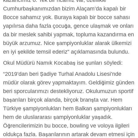
kazancımız o. Tek bir ricamız var, özellikle
Cumhurbaşkanımızdan bizim Alaçam’da kapalı bir
Bocce sahamız yok. Buraya kapalı bir bocce sahası
yapılırsa daha fazla çocuğa, gence ulaşmak ve onları
da bir meslek sahibi yapmak, topluma kazandırma en
büyük arzumuz. Nice şampiyonluklar alarak ülkemizi
en iyi şekilde temsil ederiz” açıklamasında bulundu.
Okul Müdürü Namık Kocabaş ise şunları söyledi:
“2019’dan beri Şadiye Turhal Anadolu Lisesi’nde
müdür olarak görev yapmaktayım. Geldiğimiz günden
beri sporcularımızı destekliyoruz. Okulumuzun sportif
başarıları birçok alanda, birçok branşta var. Hem
Türkiye şampiyonlukları hem Balkan şampiyonlukları
hem de uluslararası şampiyonluklar yaşadık.
Öğrencilerimizin bu bocce, bowling ve voloya ilgileri
oldukça fazla. Başarılarının artarak devam etmesi için