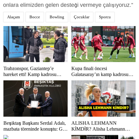
onlara elimizden gelen desteği vermeye çalışıyoruz.”
Alaçam
Bocce
Bowling
Çocuklar
Sporcu
Trabzonspor, Gaziantep’e
Kupa finali öncesi
hareket etti! Kamp kadrosu
Galatasaray’ın kamp kadrosu
açıklandı…
belli oldu!
Beşiktaş Başkanı Serdal Adalı,
ALISHA LEHMANN
mazbata töreninde konuştu: Gün
KİMDİR? Alisha Lehmann
istikrar günüdür
Nereli, Kaç Yaşında, Hangi