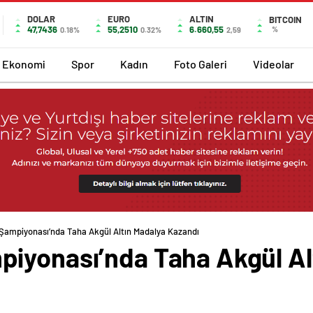
DOLAR
EURO
ALTIN
BITCOIN
47,7436
55,2510
6.660,55
%
0.18%
0.32%
2,59
Ekonomi
Spor
Kadın
Foto Galeri
Videolar
Şampiyonası’nda Taha Akgül Altın Madalya Kazandı
iyonası’nda Taha Akgül Al