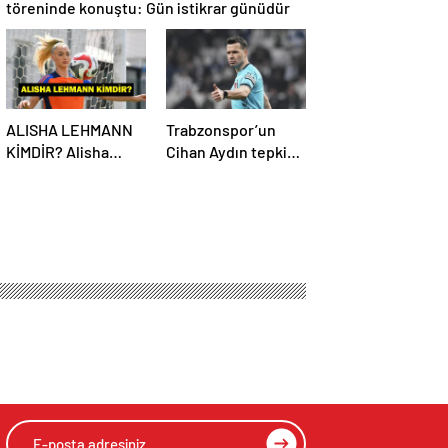
töreninde konuştu: Gün istikrar günüdür
ALISHA LEHMANN
Trabzonspor’un
KİMDİR? Alisha
Cihan Aydın tepkisi
Lehmann Nereli,
çığ gibi büyüyor!
Kaç Yaşında, Hangi
Yöneticilerden
Takımda Oynuyor?
açıklama…