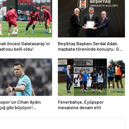
nali öncesi Galatasaray’ın
Beşiktaş Başkanı Serdal Adalı,
drosu belli oldu!
mazbata töreninde konuştu: Gün
istikrar günüdür
spor’un Cihan Aydın
Fenerbahçe, Eyüpspor
 çığ gibi büyüyor!
mesaisine devam etti
ilerden açıklama…