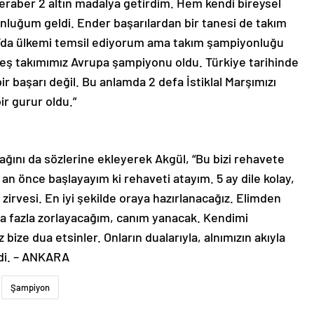
eraber 2 altın madalya getirdim. Hem kendi bireysel
uğum geldi. Ender başarılardan bir tanesi de takım
ım’da ülkemi temsil ediyorum ama takım şampiyonluğu
eş takımımız Avrupa şampiyonu oldu. Türkiye tarihinde
 başarı değil. Bu anlamda 2 defa İstiklal Marşımızı
r gurur oldu.”
cağını da sözlerine ekleyerek Akgül, “Bu bizi rehavete
an önce başlayayım ki rehaveti atayım. 5 ay dile kolay,
zirvesi. En iyi şekilde oraya hazırlanacağız. Elimden
 fazla zorlayacağım, canım yanacak. Kendimi
ize dua etsinler. Onların dualarıyla, alnımızın akıyla
di. – ANKARA
Şampiyon