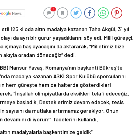
0
News
il 125 kiloda altın madalya kazanan Taha Akgül, 31 yıl
ı da ayrı bir gurur yaşadıklarını söyledi. Milli güreşçi,
 çalışmaya başlayacağını da aktararak, “Milletimiz bize
zın akıyla oradan döneceğiz” dedi.
ABB) Mansur Yavaş, Romanya’nın başkenti Bükreş’te
nda madalya kazanan ASKİ Spor Kulübü sporcularını
rın hem güreşte hem de halterde gösterdikleri
erek, “İnşallah olimpiyatlarda eksikleri telafi edeceğiz.
rmeye başladık. Desteklerimiz devam edecek, tesis
rin sayısını da mutlaka artırmamız gerekiyor. Onun
 devamını diliyorum” ifadelerini kullandı.
 altın madalyalarla başkentimize geldik”