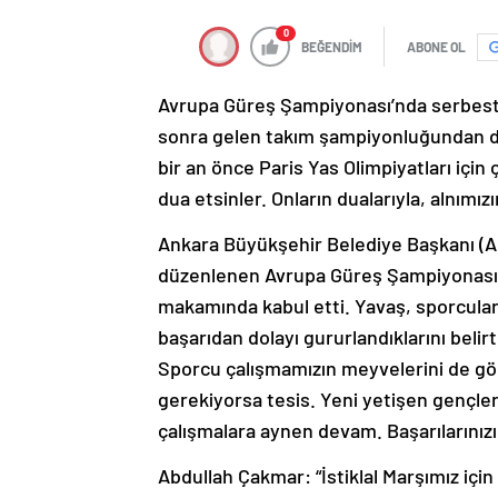
0
BEĞENDİM
ABONE OL
Avrupa Güreş Şampiyonası’nda serbest st
sonra gelen takım şampiyonluğundan dolay
bir an önce Paris Yas Olimpiyatları için
dua etsinler. Onların dualarıyla, alnımı
Ankara Büyükşehir Belediye Başkanı (
düzenlenen Avrupa Güreş Şampiyonası’
makamında kabul etti. Yavaş, sporcula
başarıdan dolayı gururlandıklarını belirt
Sporcu çalışmamızın meyvelerini de gö
gerekiyorsa tesis. Yeni yetişen gençle
çalışmalara aynen devam. Başarılarınızın
Abdullah Çakmar: “İstiklal Marşımız için