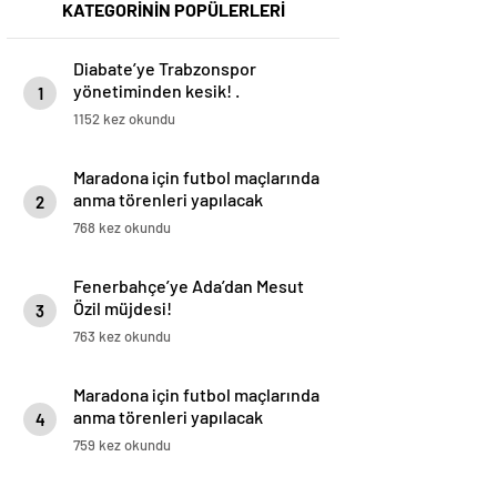
KATEGORİNİN POPÜLERLERİ
Diabate’ye Trabzonspor
yönetiminden kesik! .
1
1152 kez okundu
Maradona için futbol maçlarında
anma törenleri yapılacak
2
768 kez okundu
Fenerbahçe’ye Ada’dan Mesut
Özil müjdesi!
3
763 kez okundu
Maradona için futbol maçlarında
anma törenleri yapılacak
4
759 kez okundu