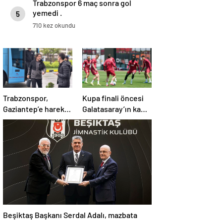
Trabzonspor 6 maç sonra gol
yemedi .
5
710 kez okundu
Trabzonspor,
Kupa finali öncesi
Gaziantep’e hareket
Galatasaray’ın kamp
etti! Kamp kadrosu
kadrosu belli oldu!
açıklandı…
Beşiktaş Başkanı Serdal Adalı, mazbata