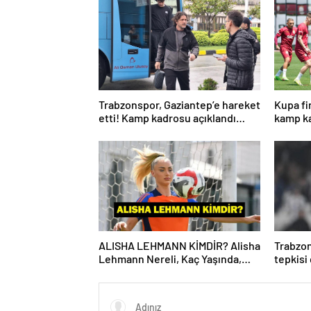
Trabzonspor, Gaziantep’e hareket
Kupa fi
etti! Kamp kadrosu açıklandı…
kamp ka
ALISHA LEHMANN KİMDİR? Alisha
Trabzon
Lehmann Nereli, Kaç Yaşında,
tepkisi
Hangi Takımda Oynuyor?
Yönetic