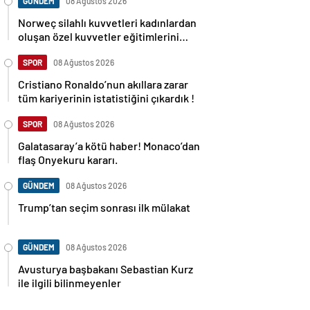
GÜNDEM
08 Ağustos 2026
Norweç silahlı kuvvetleri kadınlardan
oluşan özel kuvvetler eğitimlerini
başlattı.
SPOR
08 Ağustos 2026
Cristiano Ronaldo’nun akıllara zarar
tüm kariyerinin istatistiğini çıkardık !
SPOR
08 Ağustos 2026
Galatasaray’a kötü haber! Monaco’dan
flaş Onyekuru kararı.
GÜNDEM
08 Ağustos 2026
Trump’tan seçim sonrası ilk mülakat
GÜNDEM
08 Ağustos 2026
Avusturya başbakanı Sebastian Kurz
ile ilgili bilinmeyenler