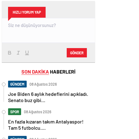
HIZLI YORUM YAP
GÖNDER
SON DAKİKA
HABERLERİ
GÜNDEM
08 Ağustos 2026
Joe Biden 6 aylık hedeflerini açıkladı.
Senato buz gibi…
SPOR
08 Ağustos 2026
En fazla kızaran takım Antalyaspor!
Tam 5 futbolcu….