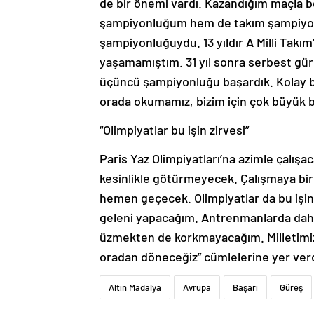
de bir önemi vardı. Kazandığım maçla b
şampiyonluğum hem de takım şampiyonl
şampiyonluğuydu. 13 yıldır A Milli Tak
yaşamamıştım. 31 yıl sonra serbest gür
üçüncü şampiyonluğu başardık. Kolay bir
orada okumamız, bizim için çok büyük bi
“Olimpiyatlar bu işin zirvesi”
Paris Yaz Olimpiyatları’na azimle çalışa
kesinlikle götürmeyecek. Çalışmaya bir 
hemen geçecek. Olimpiyatlar da bu işin 
geleni yapacağım. Antrenmanlarda daha
üzmekten de korkmayacağım. Milletimiz b
oradan döneceğiz” cümlelerine yer ver
Altın Madalya
Avrupa
Başarı
Güreş