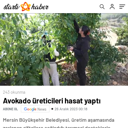
243 okunma
Avokado üreticileri hasat yaptı
26 Aralık 2023 00:18
ABONE OL
News
Mersin Büyükşehir Belediyesi, üretim aşamasında
zorlanan çiftçilere sağladığı tarımsal desteklerle