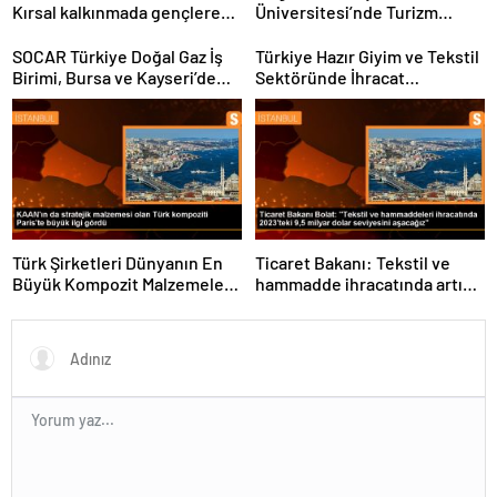
Kırsal kalkınmada gençlere
Üniversitesi’nde Turizm
ve kadınlara pozitif ayrımcılık
Sektörü ve Öğrenciler
yapıyoruz
Buluştu
SOCAR Türkiye Doğal Gaz İş
Türkiye Hazır Giyim ve Tekstil
Birimi, Bursa ve Kayseri’de
Sektöründe İhracat
Şebeke Uzunluğunu Artıracak
Hedeflerini Açıkladı
Türk Şirketleri Dünyanın En
Ticaret Bakanı: Tekstil ve
Büyük Kompozit Malzemeler
hammadde ihracatında artış
Fuarında
var