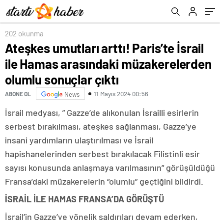
sonuçlar çıktı
Bahçesi olmuştur”
202 okunma
Ateşkes umutları arttı! Paris’te İsrail
ile Hamas arasındaki müzakerelerden
olumlu sonuçlar çıktı
11 Mayıs 2024 00:56
ABONE OL
News
İsrail medyası, ” Gazze’de alıkonulan İsrailli esirlerin
serbest bırakılması, ateşkes sağlanması, Gazze’ye
insani yardımların ulaştırılması ve İsrail
hapishanelerinden serbest bırakılacak Filistinli esir
sayısı konusunda anlaşmaya varılmasının” görüşüldüğü
Fransa’daki müzakerelerin “olumlu” geçtiğini bildirdi.
İSRAİL İLE HAMAS FRANSA’DA GÖRÜŞTÜ
İsrail’in Gazze’ye yönelik saldırıları devam ederken,