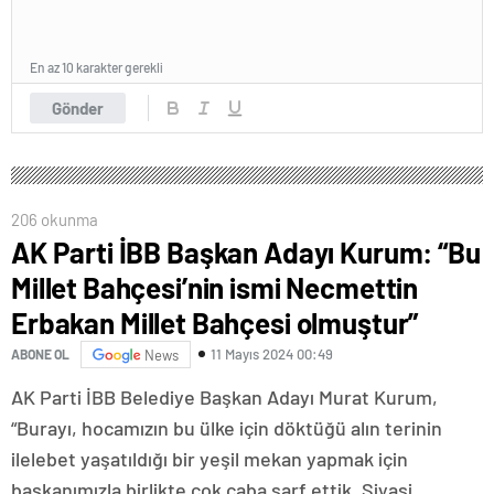
En az 10 karakter gerekli
Gönder
206 okunma
AK Parti İBB Başkan Adayı Kurum: “Bu
Millet Bahçesi’nin ismi Necmettin
Erbakan Millet Bahçesi olmuştur”
11 Mayıs 2024 00:49
ABONE OL
News
AK Parti İBB Belediye Başkan Adayı Murat Kurum,
“Burayı, hocamızın bu ülke için döktüğü alın terinin
ilelebet yaşatıldığı bir yeşil mekan yapmak için
başkanımızla birlikte çok çaba sarf ettik. Siyasi