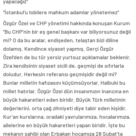
yapacağız”
“İstanbul’u lobilere mahkum adamlar yönetemez”
Özgür Özel ve CHP yönetimi hakkında konuşan Kurum
“Bu CHP’nin bir eş genel başkanı var biliyorsunuz değil
mi? O da bu aralar, endişeden, telaştan bizi diline
dolamış. Kendince siyaset yapmış. Gerçi Özgür
Özel’den de bu tür yersiz yurtsuz açıklamalar beklenir.
Zira kendisinin siyaset sicili de, geçmişi de sıfırlarla
doludur. Herkesin referansı geçmişidir değil mi?
Bunlar milletin hafızasını küçümsüyorlar. Halbuki bu
millet hatırlar. Özgür Özel dün insanımızın inancına en
büyük hakaretleri eden biridir. Büyük Türk milletinin
değerlerini, orta çağ zihniyeti diye tabir eden kişidir.
Kur’an kurslarına, oradaki yavrularımıza, hocalarımıza,
ailelerine en büyük hakaretleri yapan biridir. İşte bu
mekanın sahibi olan Erbakan hocamıza 28 Şubat’ta