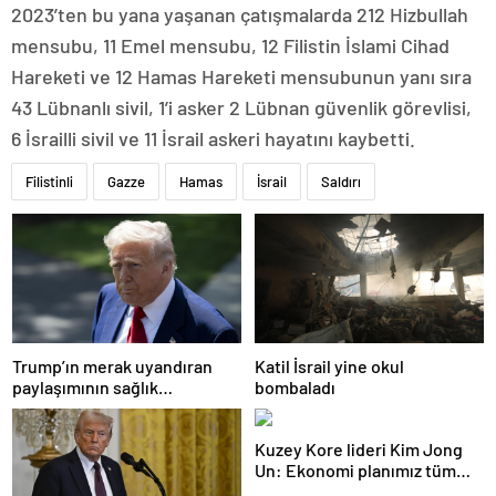
2023’ten bu yana yaşanan çatışmalarda 212 Hizbullah
mensubu, 11 Emel mensubu, 12 Filistin İslami Cihad
Hareketi ve 12 Hamas Hareketi mensubunun yanı sıra
43 Lübnanlı sivil, 1’i asker 2 Lübnan güvenlik görevlisi,
6 İsrailli sivil ve 11 İsrail askeri hayatını kaybetti.
Filistinli
Gazze
Hamas
İsrail
Saldırı
Trump’ın merak uyandıran
Katil İsrail yine okul
paylaşımının sağlık
bombaladı
sistemiyle ilgili kararname
olduğu anlaşıldı
Kuzey Kore lideri Kim Jong
Un: Ekonomi planımız tüm
sektörlerde başarısız oldu