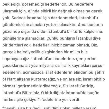
beklediği, göremediği hedeflerdir. Bu hedeflere
ulaşmak için, elinde sihirli bir değnek olmasına gerek
yok. Sadece İstanbul için dertlenmeleri, İstanbul’u
gündemlerine almaları yeterli olacaktır. Ama bunların
gözü hep dışarıda oldu. İstanbul’u bir türlü kalplerine,
gönüllerine alamadılar. Çünkü bunların İstanbul diye
bir dertleri yok, hedefleri hiçbir zaman olmadı. Biz,
gerçek belediyecilik çizgisinden bir milim bile
sapmayacağız. İstanbul’un annelerine, gençlerine,
çocuklarına ait yüz milyarlarca liralık kaynakları çarçur
edenlerin, acımasızca israf edenlerin elinden bu şehri
31 Mart akşamı kurtaracağız. ve onlara siz, israfı bitirip
hizmeti getirmediniz diyeceğiz. Siz İsrafı Getirip,
İstanbul’u Bitirdiniz. O bitirdiğiniz İstanbul’da bugün
herkes çile çekiyor” ifadelerine yer verdi.
“Cevabı size biz değil, şahidimiz olan millet versin”