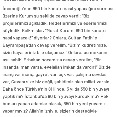
İmamoğlu’nun 650 bin konutu nasıl yapacağını sorması
üzerine Kurum şu şekilde cevap verdi: “Biz
projelerimizi açıkladık. Hedeflerimizi ve eserlerimizi
söyledik. Kalkmışlar, “Murat Kurum, 650 bin konutu
nasıl yapacak!” diyorlar? Onlara, Sultan Fatih’le
Bayrampaşa’dan cevap verelim. “Bizim kudretimize,
sizin hayalleriniz bile ulaşamaz!” Onlara, bu mekanın
asıl sahibi Erbakan hocamızla cevap verelim. “Bir
insanda iman varsa, evelallah imkan da vardır!” Biz de
inanç var inanç, gayret var, aşk var, çalışma sevdası
var. Cevabı size biz değil, şahidimiz olan millet versin.
Daha önce Türkiye’nin 81 ilinde, 5 yılda 350 bin yuvayı
yaptık mı? İstanbul’da 80 bin yuvayı kurduk mu? Peki,
bunları yapan adamlar olarak, 650 bin yeni yuvamızı
yapar mıyız? Allah’ın izniyle, sizlerin desteğiyle