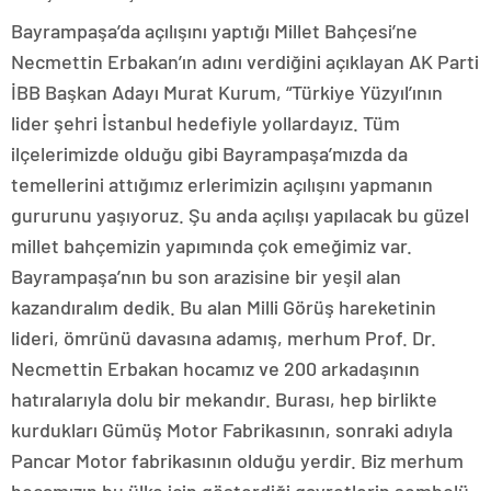
Bayrampaşa’da açılışını yaptığı Millet Bahçesi’ne
Necmettin Erbakan’ın adını verdiğini açıklayan AK Parti
İBB Başkan Adayı Murat Kurum, “Türkiye Yüzyıl’ının
lider şehri İstanbul hedefiyle yollardayız. Tüm
ilçelerimizde olduğu gibi Bayrampaşa’mızda da
temellerini attığımız erlerimizin açılışını yapmanın
gururunu yaşıyoruz. Şu anda açılışı yapılacak bu güzel
millet bahçemizin yapımında çok emeğimiz var.
Bayrampaşa’nın bu son arazisine bir yeşil alan
kazandıralım dedik. Bu alan Milli Görüş hareketinin
lideri, ömrünü davasına adamış, merhum Prof. Dr.
Necmettin Erbakan hocamız ve 200 arkadaşının
hatıralarıyla dolu bir mekandır. Burası, hep birlikte
kurdukları Gümüş Motor Fabrikasının, sonraki adıyla
Pancar Motor fabrikasının olduğu yerdir. Biz merhum
hocamızın bu ülke için gösterdiği gayretlerin sembolü