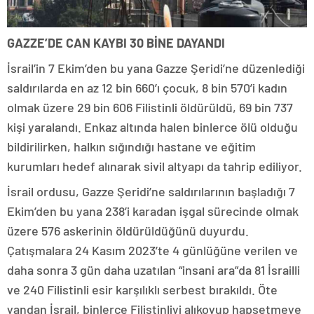
GAZZE’DE CAN KAYBI 30 BİNE DAYANDI
İsrail’in 7 Ekim’den bu yana Gazze Şeridi’ne düzenlediği
saldırılarda en az 12 bin 660’ı çocuk, 8 bin 570’i kadın
olmak üzere 29 bin 606 Filistinli öldürüldü, 69 bin 737
kişi yaralandı. Enkaz altında halen binlerce ölü olduğu
bildirilirken, halkın sığındığı hastane ve eğitim
kurumları hedef alınarak sivil altyapı da tahrip ediliyor.
İsrail ordusu, Gazze Şeridi’ne saldırılarının başladığı 7
Ekim’den bu yana 238’i karadan işgal sürecinde olmak
üzere 576 askerinin öldürüldüğünü duyurdu.
Çatışmalara 24 Kasım 2023’te 4 günlüğüne verilen ve
daha sonra 3 gün daha uzatılan “insani ara”da 81 İsrailli
ve 240 Filistinli esir karşılıklı serbest bırakıldı. Öte
yandan İsrail, binlerce Filistinliyi alıkoyup hapsetmeye