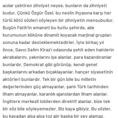
acılar çektiren zihniyet neyse, bunların da zihniyeti
budur. Çünkü Özgür Özel, bu neslin ihyasına karşı her
türlü kötü sözleri söyleyen bir zihniyetin mensubudur.
Bugün Fatih’in emaneti bu kutlu şehirde, aile
kurumunun köküne dinamit koyacak marjinal grupları
sonuna kadar desteklemektedirler. İşte birkaç yıl
önce, Savcı Selim Kiraz’ı odasında şehit eden hainlerin
akrabalarını, yakınlarını işe alanlar, para kazandıranlar
bunlardır. Demokrat gibi görünüp, kendi genel
başkanlarını arkadan bıçaklayanlar, hançer siyasetinin
aktörleri bunlardır. Tek bir gün bile bu milletin
değerlerinden güç almayanlar, şanlı Türk tarihinden
ilham almayanlar, karanlık ajanslardan ilham alanlar,
İngiltere merkezli lobilerden direktif alanlar, bize tek
bir söz bile söyleyemezler. Biz kaya gibiyiz. Bu sözler,
bu kayadan alsa alsa toz alır başka bir şey alamaz.