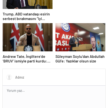
Trump, ABD vatandaşı esirin
serbest bırakmasını “iyi
niyetle atılmış bir adım”
olarak değerlendirdi
Andrew Tate, İngiltere’de
Süleyman Soylu’dan Abdullah
‘BRUV’ ismiyle parti kurdu:
Gül’e: Yazıklar olsun size
‘Okullarda LGBT
propagandasını
yasaklayacağız’