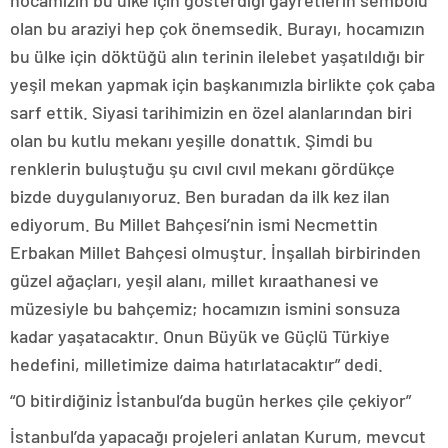
olan bu araziyi hep çok önemsedik. Burayı, hocamızın
bu ülke için döktüğü alın terinin ilelebet yaşatıldığı bir
yeşil mekan yapmak için başkanımızla birlikte çok çaba
sarf ettik. Siyasi tarihimizin en özel alanlarından biri
olan bu kutlu mekanı yeşille donattık. Şimdi bu
renklerin buluştuğu şu cıvıl cıvıl mekanı gördükçe
bizde duygulanıyoruz. Ben buradan da ilk kez ilan
ediyorum. Bu Millet Bahçesi’nin ismi Necmettin
Erbakan Millet Bahçesi olmuştur. İnşallah birbirinden
güzel ağaçları, yeşil alanı, millet kıraathanesi ve
müzesiyle bu bahçemiz; hocamızın ismini sonsuza
kadar yaşatacaktır. Onun Büyük ve Güçlü Türkiye
hedefini, milletimize daima hatırlatacaktır” dedi.
“O bitirdiğiniz İstanbul’da bugün herkes çile çekiyor”
İstanbul’da yapacağı projeleri anlatan Kurum, mevcut