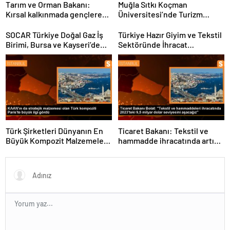
Tarım ve Orman Bakanı:
Muğla Sıtkı Koçman
Kırsal kalkınmada gençlere
Üniversitesi’nde Turizm
ve kadınlara pozitif ayrımcılık
Sektörü ve Öğrenciler
yapıyoruz
Buluştu
SOCAR Türkiye Doğal Gaz İş
Türkiye Hazır Giyim ve Tekstil
Birimi, Bursa ve Kayseri’de
Sektöründe İhracat
Şebeke Uzunluğunu Artıracak
Hedeflerini Açıkladı
Türk Şirketleri Dünyanın En
Ticaret Bakanı: Tekstil ve
Büyük Kompozit Malzemeler
hammadde ihracatında artış
Fuarında
var