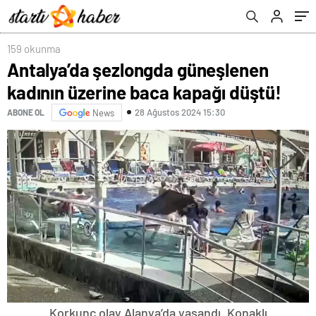
159 okunma
Antalya’da şezlongda güneşlenen
kadının üzerine baca kapağı düştü!
28 Ağustos 2024 15:30
ABONE OL
News
Korkunç olay Alanya’da yaşandı. Konaklı