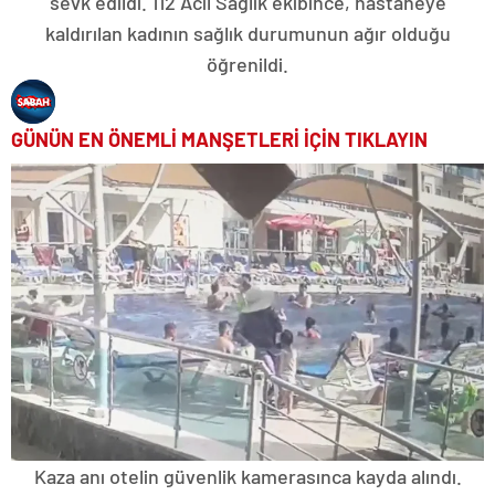
sevk edildi. 112 Acil Sağlık ekibince, hastaneye
kaldırılan kadının sağlık durumunun ağır olduğu
öğrenildi.
GÜNÜN EN ÖNEMLİ MANŞETLERİ İÇİN TIKLAYIN
Kaza anı otelin güvenlik kamerasınca kayda alındı.