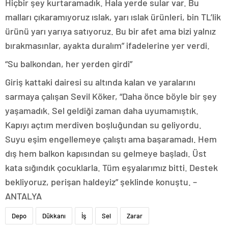
Hiçbir şey kurtaramadık. Hala yerde sular var. Bu
malları çıkaramıyoruz ıslak, yarı ıslak ürünleri, bin TL’lik
ürünü yarı yarıya satıyoruz. Bu bir afet ama bizi yalnız
bırakmasınlar, ayakta duralım” ifadelerine yer verdi.
“Su balkondan, her yerden girdi”
Giriş kattaki dairesi su altında kalan ve yaralarını
sarmaya çalışan Sevil Köker, “Daha önce böyle bir şey
yaşamadık. Sel geldiği zaman daha uyumamıştık.
Kapıyı açtım merdiven boşluğundan su geliyordu.
Suyu eşim engellemeye çalıştı ama başaramadı. Hem
dış hem balkon kapısından su gelmeye başladı. Üst
kata sığındık çocuklarla. Tüm eşyalarımız bitti. Destek
bekliyoruz, perişan haldeyiz” şeklinde konuştu. –
ANTALYA
Depo
Dükkanı
İş
Sel
Zarar