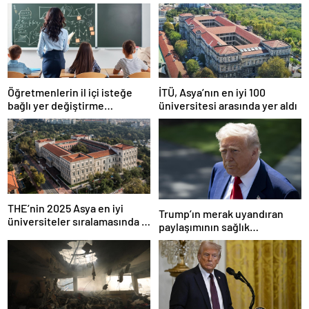
Öğretmenlerin il içi isteğe
İTÜ, Asya’nın en iyi 100
bağlı yer değiştirme
üniversitesi arasında yer aldı
başvuruları ne zaman?
THE’nin 2025 Asya en iyi
Trump’ın merak uyandıran
üniversiteler sıralamasında 4
paylaşımının sağlık
Türk üniversitesi ilk 100’e
sistemiyle ilgili kararname
girdi
olduğu anlaşıldı