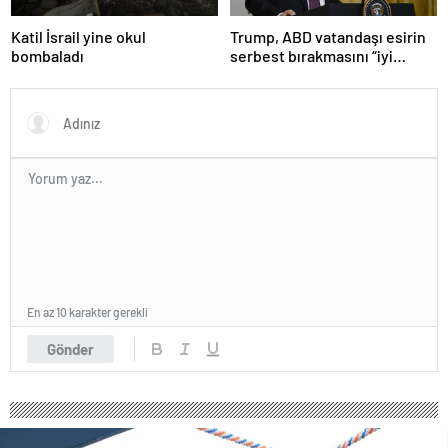
Katil İsrail yine okul
Trump, ABD vatandaşı esirin
bombaladı
serbest bırakmasını “iyi
niyetle atılmış bir adım”
olarak değerlendirdi
En az 10 karakter gerekli
Gönder