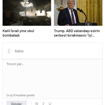
girdi
olduğu anlaşıldı
Katil İsrail yine okul
Trump, ABD vatandaşı esirin
bombaladı
serbest bırakmasını “iyi
niyetle atılmış bir adım”
olarak değerlendirdi
En az 10 karakter gerekli
Gönder