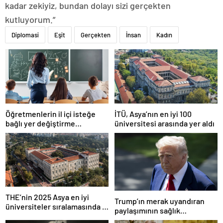
kadar zekiyiz, bundan dolayı sizi gerçekten
kutluyorum.”
Diplomasi
Eşit
Gerçekten
İnsan
Kadın
Öğretmenlerin il içi isteğe
İTÜ, Asya’nın en iyi 100
bağlı yer değiştirme
üniversitesi arasında yer aldı
başvuruları ne zaman?
THE’nin 2025 Asya en iyi
Trump’ın merak uyandıran
üniversiteler sıralamasında 4
paylaşımının sağlık
Türk üniversitesi ilk 100’e
sistemiyle ilgili kararname