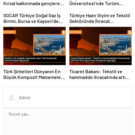
Kırsal kalkınmada gençlere
Üniversitesi’nde Turizm
ve kadınlara pozitif ayrımcılık
Sektörü ve Öğrenciler
yapıyoruz
Buluştu
SOCAR Türkiye Doğal Gaz İş
Türkiye Hazır Giyim ve Tekstil
Birimi, Bursa ve Kayseri’de
Sektöründe İhracat
Şebeke Uzunluğunu Artıracak
Hedeflerini Açıkladı
Türk Şirketleri Dünyanın En
Ticaret Bakanı: Tekstil ve
Büyük Kompozit Malzemeler
hammadde ihracatında artış
Fuarında
var