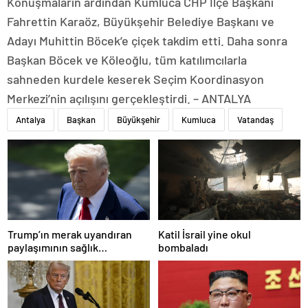
Konuşmaların ardından Kumluca CHP İlçe Başkanı
Fahrettin Karaöz, Büyükşehir Belediye Başkanı ve
Adayı Muhittin Böcek’e çiçek takdim etti. Daha sonra
Başkan Böcek ve Köleoğlu, tüm katılımcılarla
sahneden kurdele keserek Seçim Koordinasyon
Merkezi’nin açılışını gerçekleştirdi. – ANTALYA
Antalya
Başkan
Büyükşehir
Kumluca
Vatandaş
Trump’ın merak uyandıran
Katil İsrail yine okul
paylaşımının sağlık
bombaladı
sistemiyle ilgili kararname
olduğu anlaşıldı