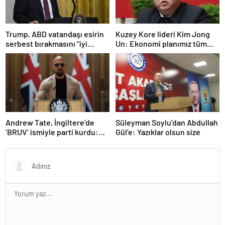
Trump, ABD vatandaşı esirin
Kuzey Kore lideri Kim Jong
serbest bırakmasını “iyi
Un: Ekonomi planımız tüm
niyetle atılmış bir adım”
sektörlerde başarısız oldu
olarak değerlendirdi
Andrew Tate, İngiltere’de
Süleyman Soylu’dan Abdullah
‘BRUV’ ismiyle parti kurdu:
Gül’e: Yazıklar olsun size
‘Okullarda LGBT
propagandasını
yasaklayacağız’