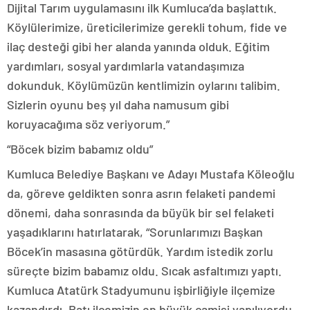
Dijital Tarım uygulamasını ilk Kumluca’da başlattık.
Köylülerimize, üreticilerimize gerekli tohum, fide ve
ilaç desteği gibi her alanda yanında olduk. Eğitim
yardımları, sosyal yardımlarla vatandaşımıza
dokunduk. Köylümüzün kentlimizin oylarını talibim.
Sizlerin oyunu beş yıl daha namusum gibi
koruyacağıma söz veriyorum.”
“Böcek bizim babamız oldu”
Kumluca Belediye Başkanı ve Adayı Mustafa Köleoğlu
da, göreve geldikten sonra asrın felaketi pandemi
dönemi, daha sonrasında da büyük bir sel felaketi
yaşadıklarını hatırlatarak, “Sorunlarımızı Başkan
Böcek’in masasına götürdük. Yardım istedik zorlu
süreçte bizim babamız oldu. Sıcak asfaltımızı yaptı.
Kumluca Atatürk Stadyumunu işbirliğiyle ilçemize
kazandırdı. Batı ilçemizin en büyük camisi yapılıyordu.