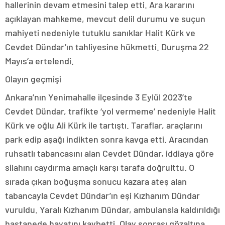
hallerinin devam etmesini talep etti. Ara kararını
açıklayan mahkeme, mevcut delil durumu ve suçun
mahiyeti nedeniyle tutuklu sanıklar Halit Kürk ve
Cevdet Dündar’ın tahliyesine hükmetti. Duruşma 22
Mayıs’a ertelendi.
Olayın geçmişi
Ankara’nın Yenimahalle ilçesinde 3 Eylül 2023’te
Cevdet Dündar, trafikte ‘yol vermeme’ nedeniyle Halit
Kürk ve oğlu Ali Kürk ile tartıştı. Taraflar, araçlarını
park edip aşağı indikten sonra kavga etti. Aracından
ruhsatlı tabancasını alan Cevdet Dündar, iddiaya göre
silahını caydırma amaçlı karşı tarafa doğrulttu. O
sırada çıkan boğuşma sonucu kazara ateş alan
tabancayla Cevdet Dündar’ın eşi Kızhanım Dündar
vuruldu. Yaralı Kızhanım Dündar, ambulansla kaldırıldığı
hastanede hayatını kaybetti. Olay sonrası gözaltına