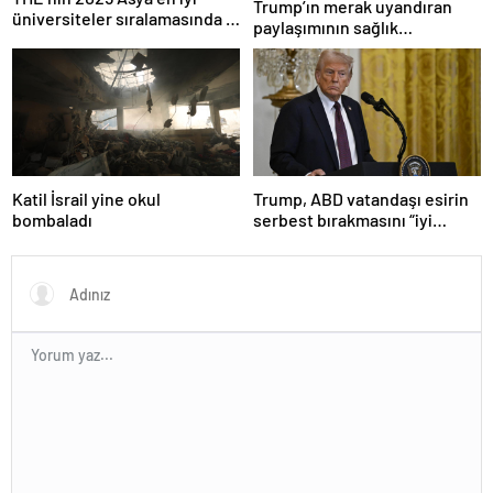
Trump’ın merak uyandıran
üniversiteler sıralamasında 4
paylaşımının sağlık
Türk üniversitesi ilk 100’e
sistemiyle ilgili kararname
girdi
olduğu anlaşıldı
Katil İsrail yine okul
Trump, ABD vatandaşı esirin
bombaladı
serbest bırakmasını “iyi
niyetle atılmış bir adım”
olarak değerlendirdi