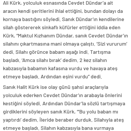
Ali Kürk, yolculuk esnasında Cevdet Dündar’a ait
aracın kendi şeritlerini ihlal ettiğini, bundan dolayı da
kornaya bastığını söyledi. Sanık Dündar’ın kendilerine
silah göstererek sinkaflı küfürler ettiğini iddia eden
Kürk, “Maktul Kızhanım Dündar, sanık Cevdet Dündar’ın
silahını çıkartmasına mani olmaya çalıştı. ‘Sizi vururum’
dedi. Silahı görünce babam aşağı indi. Tartışma
başladı. ‘Amca silahı bırak’ dedim. 2 kez silahın
kabzasıyla babamın kafasına vurdu ve havaya ateş
etmeye başladı. Ardından eşini vurdu” dedi.
Sanık Halit Kürk ise olay günü şahsi araçlarıyla
yolculuk ederken Cevdet Dündar’ın arabayla önlerini
kestiğini söyledi. Ardından Dündar’la sözlü tartışmaya
girdiklerini söyleyen sanık Kürk, “‘Bu yolu baban mı
yaptırdı’ dedim. İleride beraber durduk. Silahıyla ateş
etmeye başladı. Silahın kabzasıyla bana vurmaya