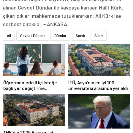
alınan Cevdet Dündar ile kavgaya karışan Halit Kürk,
çıkarıldıkları mahkemece tutuklanırken, Ali Kürk ise
serbest bırakıldı. – ANKARA
Ali
Cevdet Dündar
Dündar
Sanık
Silah
Öğretmenlerin il içi isteğe
İTÜ, Asya’nın en iyi 100
bağlı yer değiştirme
üniversitesi arasında yer aldı
başvuruları ne zaman?
THE’nin 2025 Asya en iyi