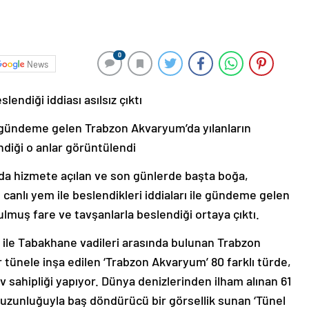
0
News
lendiği iddiası asılsız çıktı
ile gündeme gelen Trabzon Akvaryum’da yılanların
diği o anlar görüntülendi
da hizmete açılan ve son günlerde başta boğa,
canlı yem ile beslendikleri iddiaları ile gündeme gelen
muş fare ve tavşanlarla beslendiği ortaya çıktı.
 ile Tabakhane vadileri arasında bulunan Trabzon
r tünele inşa edilen ‘Trabzon Akvaryum’ 80 farklı türde,
ev sahipliği yapıyor. Dünya denizlerinden ilham alınan 61
 uzunluğuyla baş döndürücü bir görsellik sunan ‘Tünel