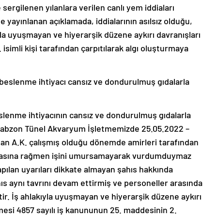
sergilenen yılanlara verilen canlı yem iddiaları
 yayınlanan açıklamada, iddialarının asılsız olduğu,
la uyuşmayan ve hiyerarşik düzene aykırı davranışları
isimli kişi tarafından çarpıtılarak algı oluşturmaya
 beslenme ihtiyacı cansız ve dondurulmuş gıdalarla
slenme ihtiyacının cansız ve dondurulmuş gıdalarla
 “Trabzon Tünel Akvaryum İşletmemizde 25.05.2022 –
olan A.K. çalışmış olduğu dönemde amirleri tarafından
rılmasına rağmen işini umursamayarak vurdumduymaz
pılan uyarıları dikkate almayan şahıs hakkında
ıs aynı tavrını devam ettirmiş ve personeller arasında
. İş ahlakıyla uyuşmayan ve hiyerarşik düzene aykırı
mesi 4857 sayılı iş kanununun 25. maddesinin 2.