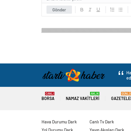
Gönder
Ha
ed
CANLI
ANLIK
GÜNLÜ
BORSA
NAMAZ VAKITLERI
GAZETELE
Hava Durumu Dark
Canlı Tv Dark
Yol Durumu Dark
Yayın Akışları Dark