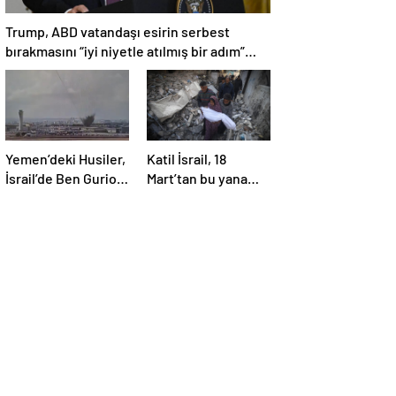
Trump, ABD vatandaşı esirin serbest
bırakmasını “iyi niyetle atılmış bir adım”
olarak değerlendirdi
Yemen’deki Husiler,
Katil İsrail, 18
İsrail’de Ben Gurion
Mart’tan bu yana
Havalimanı’nı vurdu
595 çocuğu
hayattan kopardı