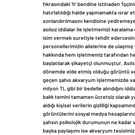
fıkrasındaki ‘h’ bendine istinaden ‘İşç
hatırlatıldığı halde yapmamakta ısrar et
sonlandırılmasını kendisine yediremeye
asılsız iddialar ile işletmemizi karala
isim vermek suretiyle tehdit edercesine
personellerimizin ailelerine de ulaşmış
hakkında hem işletmemiz tarafından hem 
başlatılarak şikayetçi olunmuştur. Asıls
dönemde elde etmiş olduğu görüntü ve b
geçen şahıs akvaryum işletmemizde vata
milyon TL gibi bir bedelle alındığını id
balık temini tamamen ücretsiz olarak ya
aldığı kişisel verilerin gizliliği kapsa
görüntülerini sosyal medya hesaplarından
şahsın psikolojik durumunun ne kadar 
başka paylaşımı ise akvaryum tesisimize