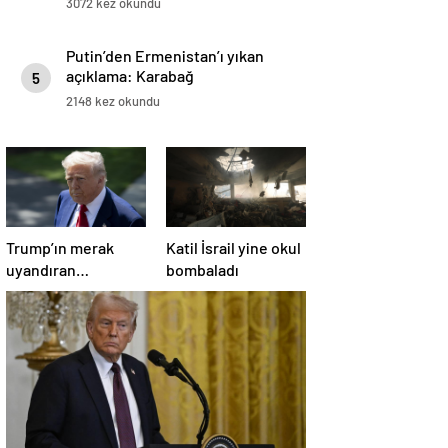
3072 kez okundu
Putin’den Ermenistan’ı yıkan
açıklama: Karabağ
5
Azerbaycan’ın ayrılmaz bir
2148 kez okundu
parçasıdır!
Trump’ın merak
Katil İsrail yine okul
uyandıran
bombaladı
paylaşımının sağlık
sistemiyle ilgili
kararname olduğu
anlaşıldı