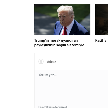
zaman?
Trump’ın merak uyandıran
Katil İ
paylaşımının sağlık sistemiyle
ilgili kararname olduğu anlaşıldı
En az 10 karakter gerekli