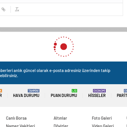
berleri anlık güncel olarak e-posta adresiniz üzerinden takip
ebilirsiniz.
K
TAHMİNİ
LİG
EKONOMİ
E
R
HAVA DURUMU
PUAN DURUMU
HISSELER
PARI
Canlı Borsa
Altınlar
Foto Galeri
Namaz Vakitleri
Dövizler
Video Galeri