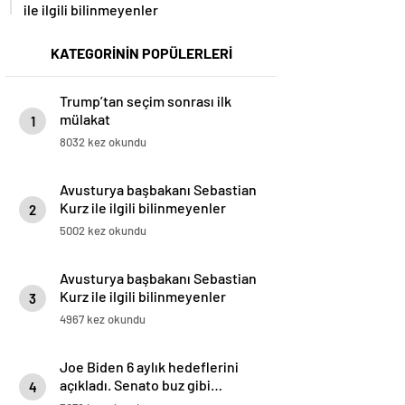
ile ilgili bilinmeyenler
KATEGORİNİN POPÜLERLERİ
Trump’tan seçim sonrası ilk
mülakat
1
8032 kez okundu
Avusturya başbakanı Sebastian
Kurz ile ilgili bilinmeyenler
2
5002 kez okundu
Avusturya başbakanı Sebastian
Kurz ile ilgili bilinmeyenler
3
4967 kez okundu
Joe Biden 6 aylık hedeflerini
açıkladı. Senato buz gibi…
4