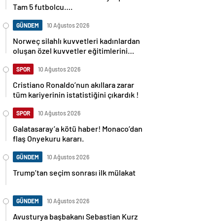
Tam 5 futbolcu….
GÜNDEM
10 Ağustos 2026
Norweç silahlı kuvvetleri kadınlardan
oluşan özel kuvvetler eğitimlerini
başlattı.
SPOR
10 Ağustos 2026
Cristiano Ronaldo’nun akıllara zarar
tüm kariyerinin istatistiğini çıkardık !
SPOR
10 Ağustos 2026
Galatasaray’a kötü haber! Monaco’dan
flaş Onyekuru kararı.
GÜNDEM
10 Ağustos 2026
Trump’tan seçim sonrası ilk mülakat
GÜNDEM
10 Ağustos 2026
Avusturya başbakanı Sebastian Kurz