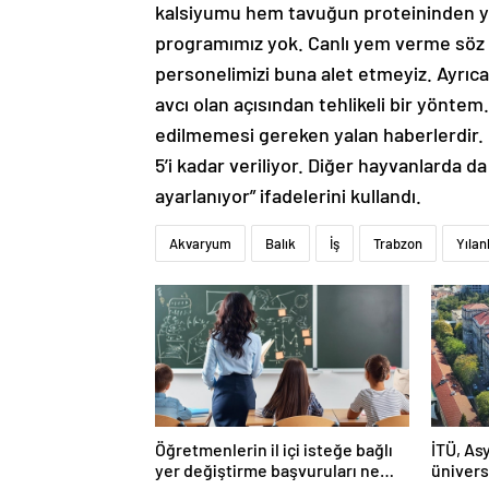
kalsiyumu hem tavuğun proteininden ya
programımız yok. Canlı yem verme söz k
personelimizi buna alet etmeyiz. Ayrı
avcı olan açısından tehlikeli bir yöntem. 
edilmemesi gereken yalan haberlerdir. 
5’i kadar veriliyor. Diğer hayvanlarda 
ayarlanıyor” ifadelerini kullandı.
Akvaryum
Balık
İş
Trabzon
Yılan
Öğretmenlerin il içi isteğe bağlı
İTÜ, Asy
yer değiştirme başvuruları ne
ünivers