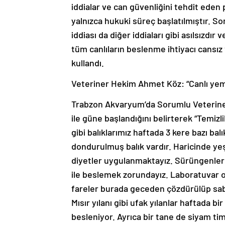
iddialar ve can güvenliğini tehdit eden 
yalnızca hukuki süreç başlatılmıştır. So
iddiası da diğer iddiaları gibi asılsızd
tüm canlıların beslenme ihtiyacı cansız
kullandı.
Veteriner Hekim Ahmet Köz: “Canlı yem
Trabzon Akvaryum’da Sorumlu Veterine
ile güne başlandığını belirterek “Temizli
gibi balıklarımız haftada 3 kere bazı bal
dondurulmuş balık vardır. Haricinde yeşi
diyetler uygulanmaktayız. Sürüngenler is
ile beslemek zorundayız. Laboratuvar 
fareler burada geceden çözdürülüp sabah
Mısır yılanı gibi ufak yılanlar haftada bi
besleniyor. Ayrıca bir tane de siyam ti