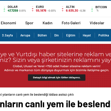
DOLAR
EURO
ALTIN
BITCOIN
47,7259
55,1876
6.635,30
%
0.01%
-0.03%
-0,38
Ekonomi
Spor
Kadın
Foto Galeri
Videolar
3.Sayfa
Avrupa
Bülten
Din
Eğitim
Hayat
Politika
yılanların canlı yem ile beslendiği iddiası asılsız çıktı
arın canlı yem ile beslendiğ