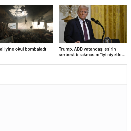
Türk üniversitesi ilk 100’e girdi
srail yine okul bombaladı
Trump, ABD vatandaşı esirin
serbest bırakmasını “iyi niyetle
atılmış bir adım” olarak
değerlendirdi