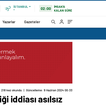
İMSAK'A
İSTANBUL
02:00
KALAN SÜRE
°
Yazarlar
Gazeteler
218 kez okundu
|
Güncelleme: 9 Haziran 2024 00:33
i iddiası asılsız