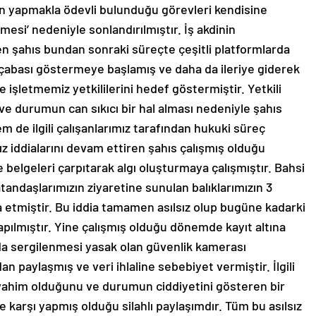
inin yapmakla ödevli bulunduğu görevleri kendisine
mesi’ nedeniyle sonlandırılmıştır. İş akdinin
n şahıs bundan sonraki süreçte çeşitli platformlarda
ma çabası göstermeye başlamış ve daha da ileriye giderek
 işletmemiz yetkililerini hedef göstermiştir. Yetkili
 ve durumun can sıkıcı bir hal alması nedeniyle şahıs
de ilgili çalışanlarımız tarafından hukuki süreç
ız iddialarını devam ettiren şahıs çalışmış olduğu
elgeleri çarpıtarak algı oluşturmaya çalışmıştır. Bahsi
ndaşlarımızın ziyaretine sunulan balıklarımızın 3
dia etmiştir. Bu iddia tamamen asılsız olup bugüne kadarki
pılmıştır. Yine çalışmış olduğu dönemde kayıt altına
mında sergilenmesi yasak olan güvenlik kamerası
 paylaşmış ve veri ihlaline sebebiyet vermiştir. İlgili
vahim olduğunu ve durumun ciddiyetini gösteren bir
 karşı yapmış olduğu silahlı paylaşımdır. Tüm bu asılsız