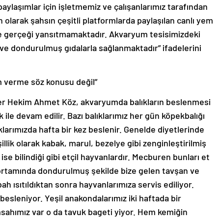
paylaşımlar için işletmemiz ve çalışanlarımız tarafından
n olarak şahsın çeşitli platformlarda paylaşılan canlı yem
ır ve gerçeği yansıtmamaktadır. Akvaryum tesisimizdeki
 ve dondurulmuş gıdalarla sağlanmaktadır” ifadelerini
 verme söz konusu değil”
r Hekim Ahmet Köz, akvaryumda balıkların beslenmesi
k ile devam edilir. Bazı balıklarımız her gün köpekbalığı
ıklarımızda hafta bir kez beslenir. Genelde diyetlerinde
llik olarak kabak, marul, bezelye gibi zenginleştirilmiş
e bilindiği gibi etçil hayvanlardır. Mecburen bunları et
ortamında dondurulmuş şekilde bize gelen tavşan ve
 ısıtıldıktan sonra hayvanlarımıza servis ediliyor.
r besleniyor. Yeşil anakondalarımız iki haftada bir
msahımız var o da tavuk bageti yiyor. Hem kemiğin