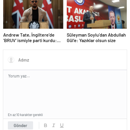
olarak değerlendirdi
Andrew Tate, İngiltere’de
Süleyman Soylu’dan Abdullah
‘BRUV’ ismiyle parti kurdu:
Gül’e: Yazıklar olsun size
‘Okullarda LGBT
propagandasını
yasaklayacağız’
En az 10 karakter gerekli
Gönder