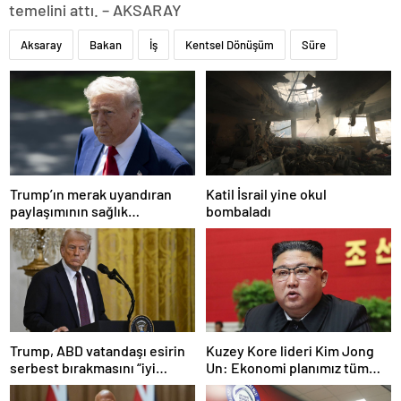
temelini attı. – AKSARAY
Aksaray
Bakan
İş
Kentsel Dönüşüm
Süre
Trump’ın merak uyandıran
Katil İsrail yine okul
paylaşımının sağlık
bombaladı
sistemiyle ilgili kararname
olduğu anlaşıldı
Trump, ABD vatandaşı esirin
Kuzey Kore lideri Kim Jong
serbest bırakmasını “iyi
Un: Ekonomi planımız tüm
niyetle atılmış bir adım”
sektörlerde başarısız oldu