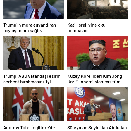
Trump’ın merak uyandıran
Katil İsrail yine okul
paylaşımının sağlık
bombaladı
sistemiyle ilgili kararname
olduğu anlaşıldı
Trump, ABD vatandaşı esirin
Kuzey Kore lideri Kim Jong
serbest bırakmasını “iyi
Un: Ekonomi planımız tüm
niyetle atılmış bir adım”
sektörlerde başarısız oldu
olarak değerlendirdi
Andrew Tate, İngiltere’de
Süleyman Soylu’dan Abdullah