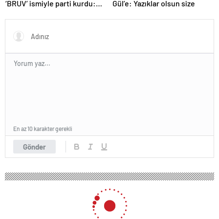
‘BRUV’ ismiyle parti kurdu:
Gül’e: Yazıklar olsun size
‘Okullarda LGBT
propagandasını
yasaklayacağız’
En az 10 karakter gerekli
Gönder