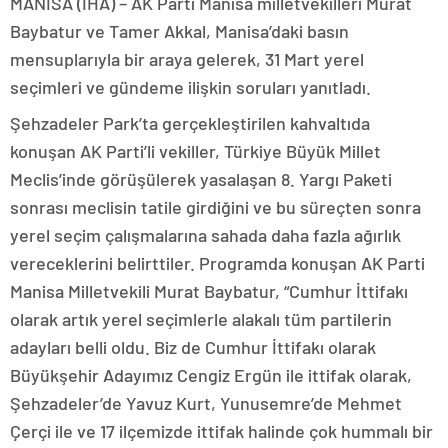
MANİSA (İHA) – AK Parti Manisa milletvekilleri Murat
Baybatur ve Tamer Akkal, Manisa’daki basın
mensuplarıyla bir araya gelerek, 31 Mart yerel
seçimleri ve gündeme ilişkin soruları yanıtladı.
Şehzadeler Park’ta gerçekleştirilen kahvaltıda
konuşan AK Parti’li vekiller, Türkiye Büyük Millet
Meclis’inde görüşülerek yasalaşan 8. Yargı Paketi
sonrası meclisin tatile girdiğini ve bu süreçten sonra
yerel seçim çalışmalarına sahada daha fazla ağırlık
vereceklerini belirttiler. Programda konuşan AK Parti
Manisa Milletvekili Murat Baybatur, “Cumhur İttifakı
olarak artık yerel seçimlerle alakalı tüm partilerin
adayları belli oldu. Biz de Cumhur İttifakı olarak
Büyükşehir Adayımız Cengiz Ergün ile ittifak olarak,
Şehzadeler’de Yavuz Kurt, Yunusemre’de Mehmet
Çerçi ile ve 17 ilçemizde ittifak halinde çok hummalı bir