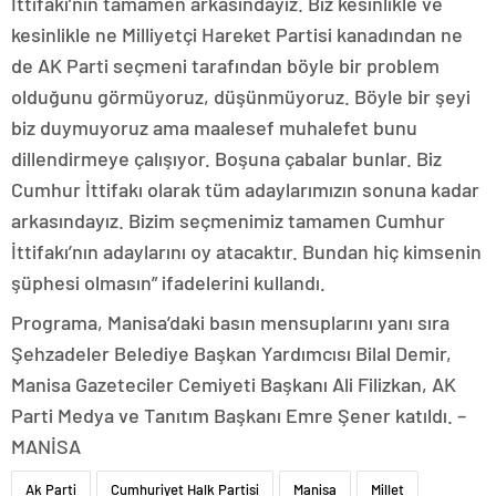
İttifakı’nın tamamen arkasındayız. Biz kesinlikle ve
kesinlikle ne Milliyetçi Hareket Partisi kanadından ne
de AK Parti seçmeni tarafından böyle bir problem
olduğunu görmüyoruz, düşünmüyoruz. Böyle bir şeyi
biz duymuyoruz ama maalesef muhalefet bunu
dillendirmeye çalışıyor. Boşuna çabalar bunlar. Biz
Cumhur İttifakı olarak tüm adaylarımızın sonuna kadar
arkasındayız. Bizim seçmenimiz tamamen Cumhur
İttifakı’nın adaylarını oy atacaktır. Bundan hiç kimsenin
şüphesi olmasın” ifadelerini kullandı.
Programa, Manisa’daki basın mensuplarını yanı sıra
Şehzadeler Belediye Başkan Yardımcısı Bilal Demir,
Manisa Gazeteciler Cemiyeti Başkanı Ali Filizkan, AK
Parti Medya ve Tanıtım Başkanı Emre Şener katıldı. –
MANİSA
Ak Parti
Cumhuriyet Halk Partisi
Manisa
Millet