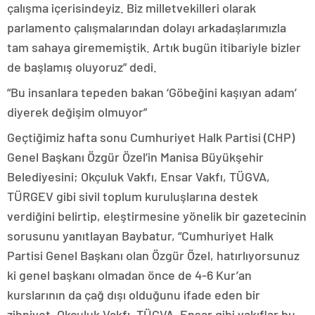
çalışma içerisindeyiz. Biz milletvekilleri olarak
parlamento çalışmalarından dolayı arkadaşlarımızla
tam sahaya girememiştik. Artık bugün itibariyle bizler
de başlamış oluyoruz” dedi.
“Bu insanlara tepeden bakan ‘Göbeğini kaşıyan adam’
diyerek değişim olmuyor”
Geçtiğimiz hafta sonu Cumhuriyet Halk Partisi (CHP)
Genel Başkanı Özgür Özel’in Manisa Büyükşehir
Belediyesini; Okçuluk Vakfı, Ensar Vakfı, TÜGVA,
TÜRGEV gibi sivil toplum kuruluşlarına destek
verdiğini belirtip, eleştirmesine yönelik bir gazetecinin
sorusunu yanıtlayan Baybatur, “Cumhuriyet Halk
Partisi Genel Başkanı olan Özgür Özel, hatırlıyorsunuz
ki genel başkanı olmadan önce de 4-6 Kur’an
kurslarının da çağ dışı olduğunu ifade eden bir
zihniyet. Okçuluk Vakfı, TÜGVA, Ensar gibi vakıflar bu