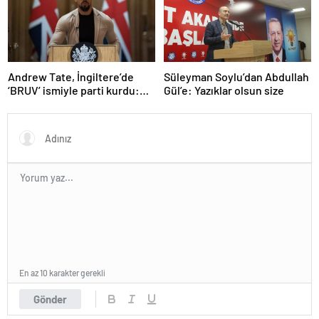
Andrew Tate, İngiltere’de
Süleyman Soylu’dan Abdullah
‘BRUV’ ismiyle parti kurdu:
Gül’e: Yazıklar olsun size
‘Okullarda LGBT
propagandasını
yasaklayacağız’
En az 10 karakter gerekli
Gönder