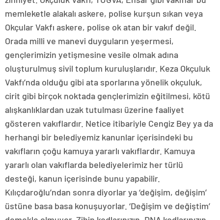
memleketle alakalı askere, polise kurşun sıkan veya
Okçular Vakfı askere, polise ok atan bir vakıf değil.
Orada milli ve manevi duyguların yeşermesi,
gençlerimizin yetişmesine vesile olmak adına
oluşturulmuş sivil toplum kuruluşlarıdır. Keza Okçuluk
Vakfı’nda olduğu gibi ata sporlarına yönelik okçuluk,
cirit gibi birçok noktada gençlerimizin eğitilmesi, kötü
alışkanlıklardan uzak tutulması üzerine faaliyet
gösteren vakıflardır. Netice itibariyle Cengiz Bey ya da
herhangi bir belediyemiz kanunlar içerisindeki bu
vakıfların çoğu kamuya yararlı vakıflardır. Kamuya
yararlı olan vakıflarda belediyelerimiz her türlü
desteği, kanun içerisinde bunu yapabilir.
Kılıçdaroğlu’ndan sonra diyorlar ya ‘değişim, değişim’
üstüne basa basa konuşuyorlar. ‘Değişim ve değiştim’
demekle olmuyor. Zihin kodlarınızın, DNA kodlarınızın