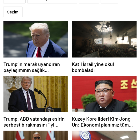
Seçim
Trump’ın merak uyandıran
Katil İsrail yine okul
paylaşımının sağlık
bombaladı
sistemiyle ilgili kararname
olduğu anlaşıldı
Trump, ABD vatandaşı esirin
Kuzey Kore lideri Kim Jong
serbest bırakmasını “iyi
Un: Ekonomi planımız tüm
niyetle atılmış bir adım”
sektörlerde başarısız oldu
olarak değerlendirdi