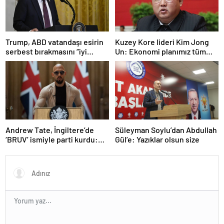
Trump, ABD vatandaşı esirin
Kuzey Kore lideri Kim Jong
serbest bırakmasını “iyi
Un: Ekonomi planımız tüm
niyetle atılmış bir adım”
sektörlerde başarısız oldu
olarak değerlendirdi
Andrew Tate, İngiltere’de
Süleyman Soylu’dan Abdullah
‘BRUV’ ismiyle parti kurdu:
Gül’e: Yazıklar olsun size
‘Okullarda LGBT
propagandasını
yasaklayacağız’