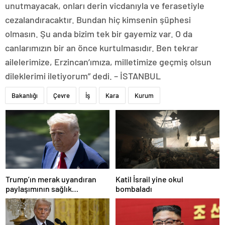
unutmayacak, onları derin vicdanıyla ve ferasetiyle
cezalandıracaktır. Bundan hiç kimsenin şüphesi
olmasın. Şu anda bizim tek bir gayemiz var. O da
canlarımızın bir an önce kurtulmasıdır. Ben tekrar
ailelerimize, Erzincan’ımıza, milletimize geçmiş olsun
dileklerimi iletiyorum” dedi. – İSTANBUL
Bakanlığı
Çevre
İş
Kara
Kurum
Trump’ın merak uyandıran
Katil İsrail yine okul
paylaşımının sağlık
bombaladı
sistemiyle ilgili kararname
olduğu anlaşıldı