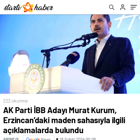
açıklamalarda bulundu
222 okunma
AK Parti İBB Adayı Murat Kurum,
Erzincan’daki maden sahasıyla ilgili
açıklamalarda bulundu
18 Şubat 2024 00:06
ABONE OL
News