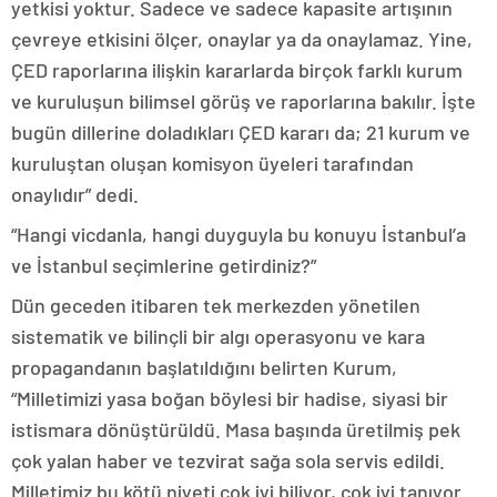
yetkisi yoktur. Sadece ve sadece kapasite artışının
çevreye etkisini ölçer, onaylar ya da onaylamaz. Yine,
ÇED raporlarına ilişkin kararlarda birçok farklı kurum
ve kuruluşun bilimsel görüş ve raporlarına bakılır. İşte
bugün dillerine doladıkları ÇED kararı da; 21 kurum ve
kuruluştan oluşan komisyon üyeleri tarafından
onaylıdır” dedi.
“Hangi vicdanla, hangi duyguyla bu konuyu İstanbul’a
ve İstanbul seçimlerine getirdiniz?”
Dün geceden itibaren tek merkezden yönetilen
sistematik ve bilinçli bir algı operasyonu ve kara
propagandanın başlatıldığını belirten Kurum,
“Milletimizi yasa boğan böylesi bir hadise, siyasi bir
istismara dönüştürüldü. Masa başında üretilmiş pek
çok yalan haber ve tezvirat sağa sola servis edildi.
Milletimiz bu kötü niyeti çok iyi biliyor, çok iyi tanıyor.