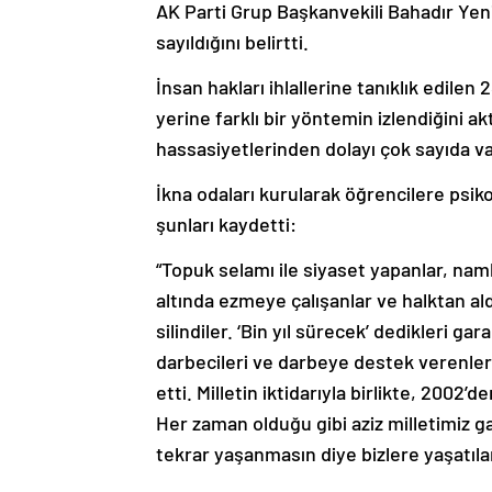
AK Parti Grup Başkanvekili Bahadır Yeni
sayıldığını belirtti.
İnsan hakları ihlallerine tanıklık edi
yerine farklı bir yöntemin izlendiğini ak
hassasiyetlerinden dolayı çok sayıda va
İkna odaları kurularak öğrencilere psiko
şunları kaydetti:
“Topuk selamı ile siyaset yapanlar, nam
altında ezmeye çalışanlar ve halktan al
silindiler. ‘Bin yıl sürecek’ dedikleri ga
darbecileri ve darbeye destek verenle
etti. Milletin iktidarıyla birlikte, 20
Her zaman olduğu gibi aziz milletimiz ga
tekrar yaşanmasın diye bizlere yaşatıla