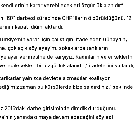
 kendilerinin karar verebilecekleri özgürlük alanıdır”
 1971 darbesi sürecinde CHP’lilerin öldürüldüğünü, 12
rinin kapatıldığını aktardı.
kiye’nin yararı için çalıştığını ifade eden Günaydın,
e, çok açık söyleyeyim, sokaklarda tankların
e ayar vermesine de karşıyız. Kadınların ve erkeklerin
erebilecekleri bir özgürlük alanıdır.” ifadelerini kullandı.
 tarikatlar yalnızca devlete sızmadılar koalisyon
 dediğimiz zaman bu kürsülerde bize saldırdınız.” şeklinde
 2016’daki darbe girişiminde dimdik durduğunu,
kiye’nin yanında olmaya devam edeceğini söyledi.