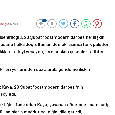
0
News
şehirlioğlu, 28 Şubat “postmodern darbesine” ilişkin,
lusunu halka doğrultanlar, demokrasimizi tank paletleri
dıkları iradeyi vesayetçilere peşkeş çekenler tarihten
leri yerlerinden söz alarak, gündeme ilişkin
nt Kaya, 28 Şubat “postmodern darbesi”nin
 söyledi.
 gerektiğini ifade eden Kaya, yaşanan dönemde imam hatip
ü kadınların mağdur edildiğini dile getirdi.