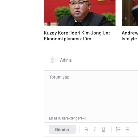
Kuzey Kore lideri Kim Jong Un:
Andrew 
Ekonomi planımız tüm
ismiyle
sektörlerde başarısız oldu
LGBT p
yasakla
En az 10 karakter gerekli
Gönder