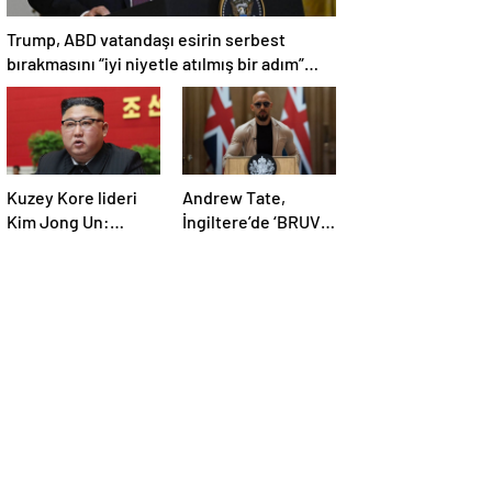
Trump, ABD vatandaşı esirin serbest
bırakmasını “iyi niyetle atılmış bir adım”
olarak değerlendirdi
Kuzey Kore lideri
Andrew Tate,
Kim Jong Un:
İngiltere’de ‘BRUV’
Ekonomi planımız
ismiyle parti kurdu:
tüm sektörlerde
‘Okullarda LGBT
başarısız oldu
propagandasını
yasaklayacağız’