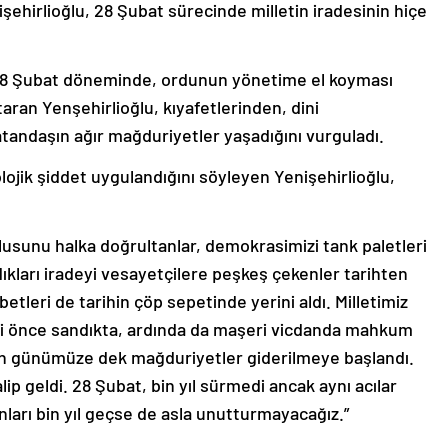
şehirlioğlu, 28 Şubat sürecinde milletin iradesinin hiçe
len 28 Şubat döneminde, ordunun yönetime el koyması
taran Yenşehirlioğlu, kıyafetlerinden, dini
tandaşın ağır mağduriyetler yaşadığını vurguladı.
lojik şiddet uygulandığını söyleyen Yenişehirlioğlu,
lusunu halka doğrultanlar, demokrasimizi tank paletleri
dıkları iradeyi vesayetçilere peşkeş çekenler tarihten
rabetleri de tarihin çöp sepetinde yerini aldı. Milletimiz
ri önce sandıkta, ardında da maşeri vicdanda mahkum
02’den günümüze dek mağduriyetler giderilmeye başlandı.
lip geldi. 28 Şubat, bin yıl sürmedi ancak aynı acılar
nları bin yıl geçse de asla unutturmayacağız.”