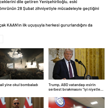
lerini dile getiren Yenişehirlioğlu, eski
mrünün 28 Şubat zihniyetiyle mücadeleyle geçtiğini
uçak KAAN’ın ilk uçuşuyla herkesi gururlandığını da
srail yine okul bombaladı
Trump, ABD vatandaşı esirin
serbest bırakmasını “iyi niyetle
atılmış bir adım” olarak
değerlendirdi