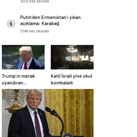
3072 kez okundu
Putin’den Ermenistan’ı yıkan
açıklama: Karabağ
5
Azerbaycan’ın ayrılmaz bir
2146 kez okundu
parçasıdır!
Trump’ın merak
Katil İsrail yine okul
uyandıran
bombaladı
paylaşımının sağlık
sistemiyle ilgili
kararname olduğu
anlaşıldı