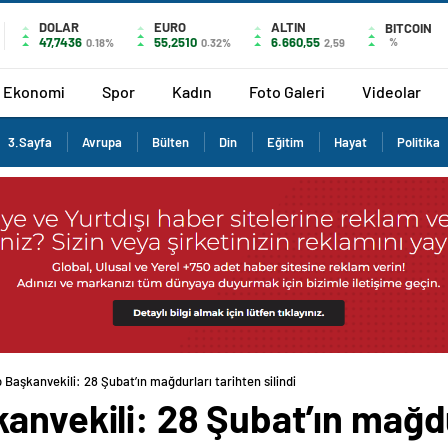
DOLAR
EURO
ALTIN
BITCOIN
47,7436
55,2510
6.660,55
%
0.18%
0.32%
2,59
Ekonomi
Spor
Kadın
Foto Galeri
Videolar
3.Sayfa
Avrupa
Bülten
Din
Eğitim
Hayat
Politika
 Başkanvekili: 28 Şubat’ın mağdurları tarihten silindi
anvekili: 28 Şubat’ın mağdu