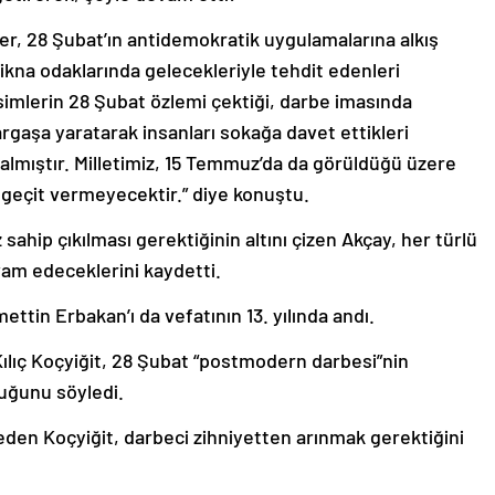
r, 28 Şubat’ın antidemokratik uygulamalarına alkış
ikna odaklarında gelecekleriyle tehdit edenleri
simlerin 28 Şubat özlemi çektiği, darbe imasında
argaşa yaratarak insanları sokağa davet ettikleri
almıştır. Milletimiz, 15 Temmuz’da da görüldüğü üzere
 geçit vermeyecektir.” diye konuştu.
sahip çıkılması gerektiğinin altını çizen Akçay, her türlü
am edeceklerini kaydetti.
tin Erbakan’ı da vefatının 13. yılında andı.
ılıç Koçyiğit, 28 Şubat “postmodern darbesi”nin
uğunu söyledi.
eden Koçyiğit, darbeci zihniyetten arınmak gerektiğini