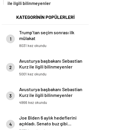
ile ilgili bilinmeyenler
KATEGORİNİN POPÜLERLERİ
Trump’tan seçim sonrası ilk
mülakat
1
8031 kez okundu
Avusturya başbakanı Sebastian
Kurz ile ilgili bilinmeyenler
2
5001 kez okundu
Avusturya başbakanı Sebastian
Kurz ile ilgili bilinmeyenler
3
4966 kez okundu
Joe Biden 6 aylık hedeflerini
açıkladı. Senato buz gibi…
4