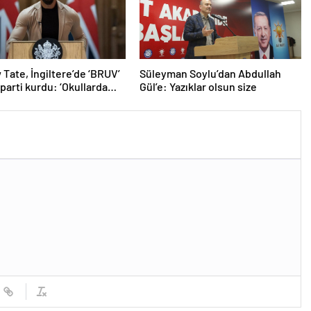
Tate, İngiltere’de ‘BRUV’
Süleyman Soylu’dan Abdullah
 parti kurdu: ‘Okullarda
Gül’e: Yazıklar olsun size
ropagandasını
yacağız’