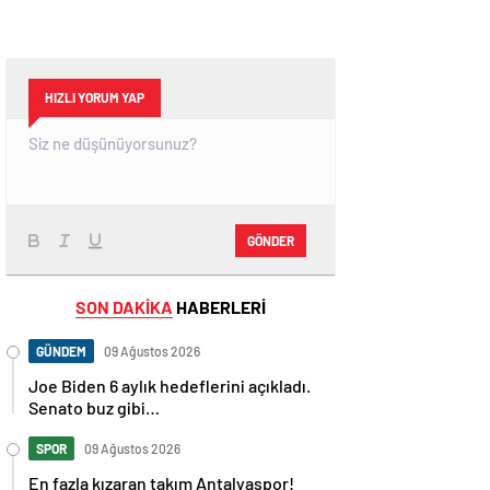
HIZLI YORUM YAP
GÖNDER
SON DAKİKA
HABERLERİ
GÜNDEM
09 Ağustos 2026
Joe Biden 6 aylık hedeflerini açıkladı.
Senato buz gibi…
SPOR
09 Ağustos 2026
En fazla kızaran takım Antalyaspor!