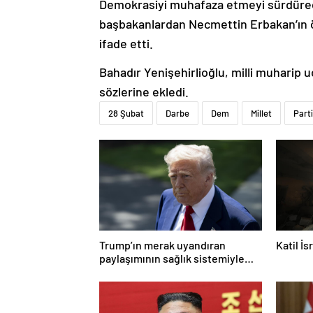
Demokrasiyi muhafaza etmeyi sürdürecek
başbakanlardan Necmettin Erbakan’ın ö
ifade etti.
Bahadır Yenişehirlioğlu, milli muharip 
sözlerine ekledi.
28 Şubat
Darbe
Dem
Millet
Parti
Trump’ın merak uyandıran
Katil İ
paylaşımının sağlık sistemiyle
ilgili kararname olduğu anlaşıldı