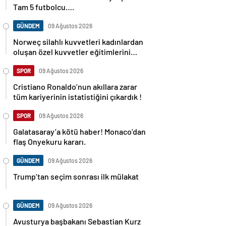
Tam 5 futbolcu….
GÜNDEM
09 Ağustos 2026
Norweç silahlı kuvvetleri kadınlardan
oluşan özel kuvvetler eğitimlerini
başlattı.
SPOR
09 Ağustos 2026
Cristiano Ronaldo’nun akıllara zarar
tüm kariyerinin istatistiğini çıkardık !
SPOR
09 Ağustos 2026
Galatasaray’a kötü haber! Monaco’dan
flaş Onyekuru kararı.
GÜNDEM
09 Ağustos 2026
Trump’tan seçim sonrası ilk mülakat
GÜNDEM
09 Ağustos 2026
Avusturya başbakanı Sebastian Kurz