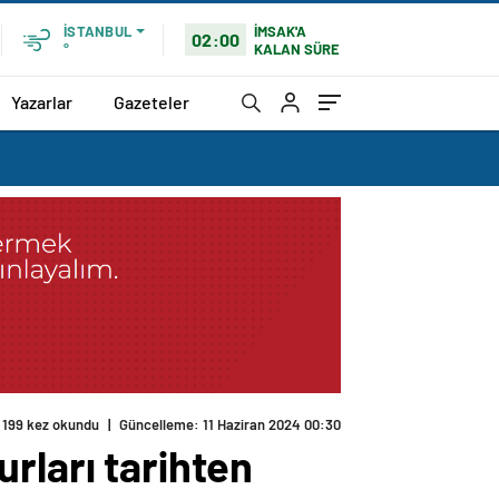
İMSAK'A
İSTANBUL
02:00
KALAN SÜRE
°
Yazarlar
Gazeteler
199 kez okundu
|
Güncelleme: 11 Haziran 2024 00:30
rları tarihten