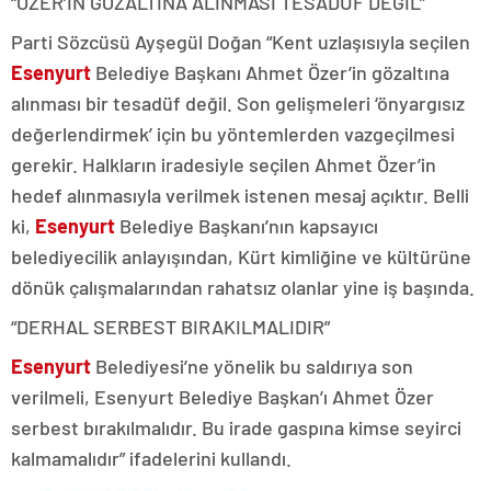
“ÖZER’İN GÖZALTINA ALINMASI TESADÜF DEĞİL”
Parti Sözcüsü Ayşegül Doğan “Kent uzlaşısıyla seçilen
Esenyurt
Belediye Başkanı Ahmet Özer’in gözaltına
alınması bir tesadüf değil. Son gelişmeleri ‘önyargısız
değerlendirmek’ için bu yöntemlerden vazgeçilmesi
gerekir. Halkların iradesiyle seçilen Ahmet Özer’in
hedef alınmasıyla verilmek istenen mesaj açıktır. Belli
ki,
Esenyurt
Belediye Başkanı’nın kapsayıcı
belediyecilik anlayışından, Kürt kimliğine ve kültürüne
dönük çalışmalarından rahatsız olanlar yine iş başında.
“DERHAL SERBEST BIRAKILMALIDIR”
Esenyurt
Belediyesi’ne yönelik bu saldırıya son
verilmeli, Esenyurt Belediye Başkan’ı Ahmet Özer
serbest bırakılmalıdır. Bu irade gaspına kimse seyirci
kalmamalıdır” ifadelerini kullandı.