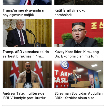
Trump’ın merak uyandıran
Katil İsrail yine okul
paylaşımının sağlık
bombaladı
sistemiyle ilgili kararname
olduğu anlaşıldı
Trump, ABD vatandaşı esirin
Kuzey Kore lideri Kim Jong
serbest bırakmasını “iyi
Un: Ekonomi planımız tüm
niyetle atılmış bir adım”
sektörlerde başarısız oldu
olarak değerlendirdi
Andrew Tate, İngiltere’de
Süleyman Soylu’dan Abdullah
‘BRUV’ ismiyle parti kurdu:
Gül’e: Yazıklar olsun size
‘Okullarda LGBT