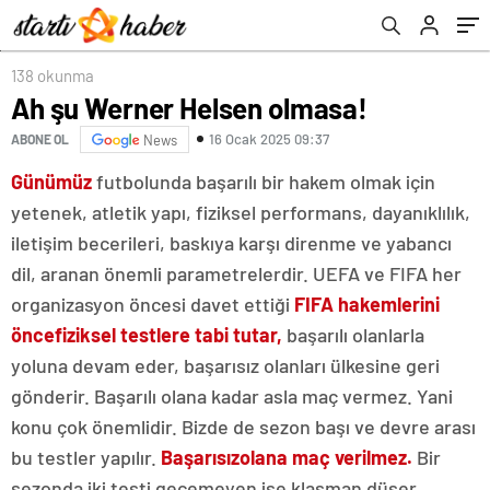
138 okunma
Ah şu Werner Helsen olmasa!
16 Ocak 2025 09:37
ABONE OL
News
Günümüz
futbolunda başarılı bir hakem olmak için
yetenek, atletik yapı, fiziksel performans, dayanıklılık,
iletişim becerileri, baskıya karşı direnme ve yabancı
dil, aranan önemli parametrelerdir. UEFA ve FIFA her
organizasyon öncesi davet ettiği
FIFA hakemlerini
önce
fiziksel testlere tabi tutar,
başarılı olanlarla
yoluna devam eder, başarısız olanları ülkesine geri
gönderir. Başarılı olana kadar asla maç vermez. Yani
konu çok önemlidir. Bizde de sezon başı ve devre arası
bu testler yapılır.
Başarısız
olana maç verilmez.
Bir
sezonda iki testi geçemeyen ise klasman düşer.