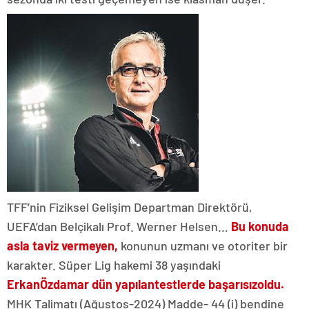
TFF’nin Fiziksel Gelişim Departman Direktörü,
UEFA’dan Belçikalı Prof. Werner Helsen…
Bu konuda
asla taviz vermeyen,
konunun uzmanı ve otoriter bir
karakter. Süper Lig hakemi 38 yaşındaki
Erkan
Özdamar dün yapılan
testlerde başarısız
oldu.
MHK Talimatı (Ağustos-2024) Madde- 44 (i) bendine