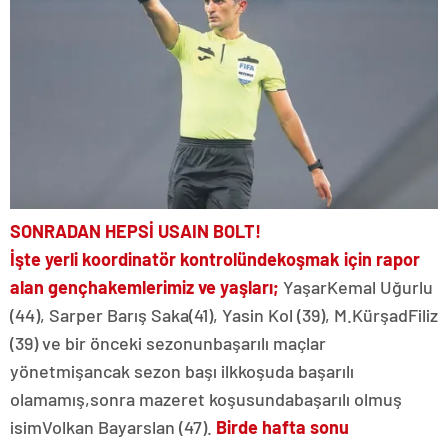
SONRADAN HEPSİ USAIN BOLT!
İşte yerli koordinatör kontrolünde
koşmak için rapor
alan genç
hakemlerimiz ve yaşları;
Yaşar
Kemal Uğurlu
(44), Sarper Barış Saka
(41), Yasin Kol (39), M.Kürşad
Filiz
(39) ve bir önceki sezonun
başarılı maçlar
yönetmiş
ancak sezon başı ilk
koşuda başarılı
olamamış,
sonra mazeret koşusunda
başarılı olmuş
isim
Volkan Bayarslan (47).
Bir
de hafta sonu