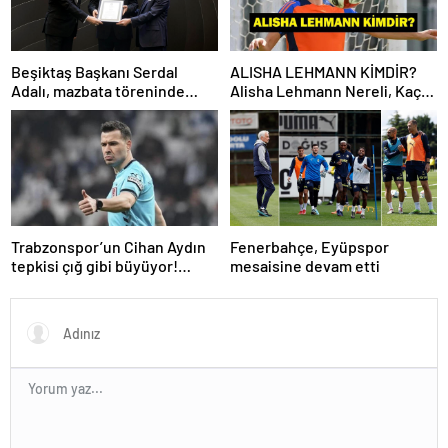
Beşiktaş Başkanı Serdal
ALISHA LEHMANN KİMDİR?
Adalı, mazbata töreninde
Alisha Lehmann Nereli, Kaç
konuştu: Gün istikrar
Yaşında, Hangi Takımda
günüdür
Oynuyor?
Trabzonspor’un Cihan Aydın
Fenerbahçe, Eyüpspor
tepkisi çığ gibi büyüyor!
mesaisine devam etti
Yöneticilerden açıklama…