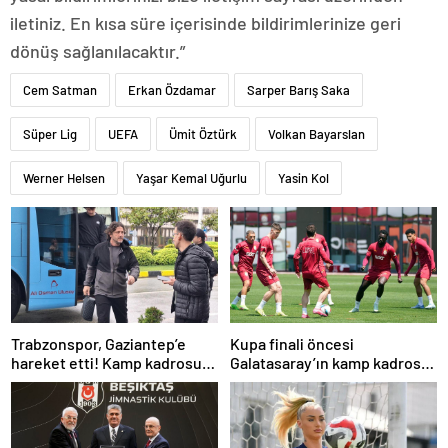
iletiniz. En kısa süre içerisinde bildirimlerinize geri
dönüş sağlanılacaktır.”
Cem Satman
Erkan Özdamar
Sarper Barış Saka
Süper Lig
UEFA
Ümit Öztürk
Volkan Bayarslan
Werner Helsen
Yaşar Kemal Uğurlu
Yasin Kol
Trabzonspor, Gaziantep’e
Kupa finali öncesi
hareket etti! Kamp kadrosu
Galatasaray’ın kamp kadrosu
açıklandı…
belli oldu!