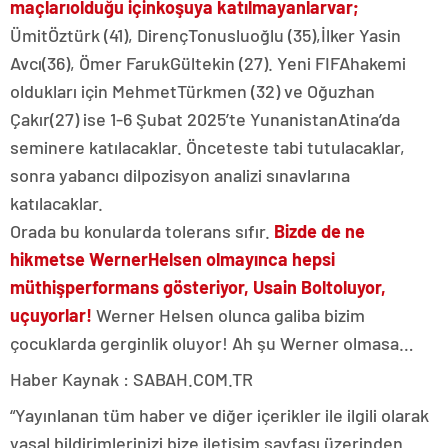
maç
ları
olduğu için
koşuya katılmayanlar
var;
Ümit
Öztürk (41), Direnç
Tonusluoğlu (35),
İlker Yasin
Avcı
(36), Ömer Faruk
Gültekin (27). Yeni FIFA
hakemi
oldukları için Mehmet
Türkmen (32) ve Oğuzhan
Çakır
(27) ise 1-6 Şubat 2025’te Yunanistan
Atina’da
seminere katılacaklar. Önce
teste tabi tutulacaklar,
sonra yabancı dil
pozisyon analizi sınavlarına
katılacaklar.
Orada bu konularda tolerans sıfır.
Bizde de ne
hikmetse Werner
Helsen olmayınca hepsi
müthiş
performans gösteriyor, Usain Bolt
oluyor,
uçuyorlar!
Werner Helsen olunca galiba bizim
çocuklarda gerginlik oluyor! Ah şu Werner olmasa…
Haber Kaynak : SABAH.COM.TR
“Yayınlanan tüm haber ve diğer içerikler ile ilgili olarak
yasal bildirimlerinizi bize iletişim sayfası üzerinden