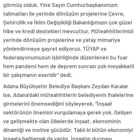
görmüş olduk. Yine Sayın Cumhurbaşkanımızın
talimatları ile yerinde dönüşüm projelerine Çevre,
Şehircilik ve İklim Değişikliği Bakanlığımızın çok güzel
hibe ve kredi destekleri mevcuttur. Müteahhitlerimizi
yerinde dönüşüm projelerine ve yatay mimariye
yönlendirmeye gayret ediyoruz. TÜYAP ve
federasyonumuzun işbirliğinde düzenlenen bu fuar
hem pandemi hem de deprem sonrası çok meşakkatli
bir çalışmanın eseridir” dedi.
Adana Büyükşehir Belediye Başkanı Zeydan Karalar
ise, Adana’daki müteahhitlerin belediyenin ihalelerine
girmelerini önemsediğini söyleyerek, “İnşaat
sektörünün önemini vurgulamaya gerek yok. Gelişen
ve gelişmekte olan ülkelerde inşaat, ekonominin
dinamiği ve motive gücüdür. Tabii ki bütün ekonomiyi
inşaata bağlamak da yanlış. İnşaatın durması