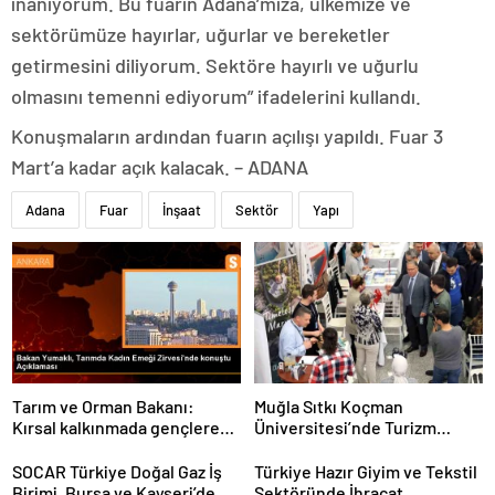
inanıyorum. Bu fuarın Adana’mıza, ülkemize ve
sektörümüze hayırlar, uğurlar ve bereketler
getirmesini diliyorum. Sektöre hayırlı ve uğurlu
olmasını temenni ediyorum” ifadelerini kullandı.
Konuşmaların ardından fuarın açılışı yapıldı. Fuar 3
Mart’a kadar açık kalacak. – ADANA
Adana
Fuar
İnşaat
Sektör
Yapı
Tarım ve Orman Bakanı:
Muğla Sıtkı Koçman
Kırsal kalkınmada gençlere
Üniversitesi’nde Turizm
ve kadınlara pozitif ayrımcılık
Sektörü ve Öğrenciler
yapıyoruz
Buluştu
SOCAR Türkiye Doğal Gaz İş
Türkiye Hazır Giyim ve Tekstil
Birimi, Bursa ve Kayseri’de
Sektöründe İhracat