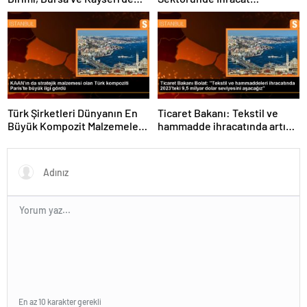
Şebeke Uzunluğunu Artıracak
Hedeflerini Açıkladı
Türk Şirketleri Dünyanın En
Ticaret Bakanı: Tekstil ve
Büyük Kompozit Malzemeler
hammadde ihracatında artış
Fuarında
var
En az 10 karakter gerekli