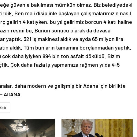
eceğe güvenle bakılması mümkün olmaz. Biz belediyedeki
dik. Ben mali disiplinle başlayan çalışmalarımızın nasıl
ç gelirin 4 katıyken, bu yıl gelirimiz borcun 4 katı haline
mazın resmi bu. Bunun sonucu olarak da devasa
var yaptık, 321 iş makinesi aldık ve ayda 65 milyon lira
atın aldık. Tüm bunların tamamını borçlanmadan yaptık.
çok daha iyiyken 894 bin ton asfalt döküldü. Bizim
tik. Çok daha fazla iş yapmamıza rağmen yılda 4-5
aralar, daha modern ve gelişmiş bir Adana için birlikte
. – ADANA
Katı