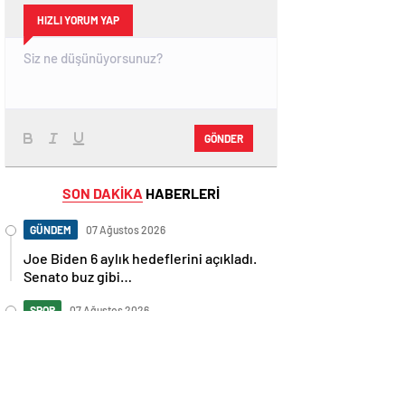
HIZLI YORUM YAP
GÖNDER
SON DAKİKA
HABERLERİ
GÜNDEM
07 Ağustos 2026
Joe Biden 6 aylık hedeflerini açıkladı.
Senato buz gibi…
SPOR
07 Ağustos 2026
En fazla kızaran takım Antalyaspor!
Tam 5 futbolcu….
GÜNDEM
07 Ağustos 2026