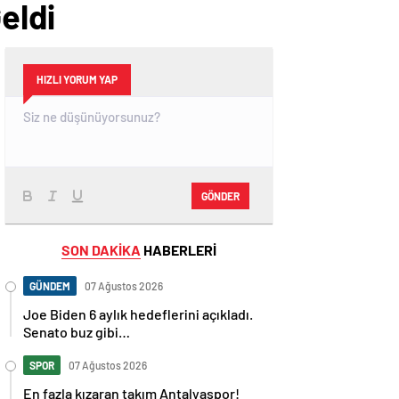
eldi
HIZLI YORUM YAP
GÖNDER
SON DAKİKA
HABERLERİ
GÜNDEM
07 Ağustos 2026
Joe Biden 6 aylık hedeflerini açıkladı.
Senato buz gibi…
SPOR
07 Ağustos 2026
En fazla kızaran takım Antalyaspor!