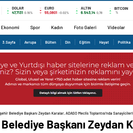
DOLAR
EURO
ALTIN
BITCOIN
47,7131
55,0801
6.543,14
%
0.16%
-0.02%
0,78
Ekonomi
Spor
Kadın
Foto Galeri
Videolar
3.Sayfa
Avrupa
Bülten
Din
Eğitim
Hayat
Politika
hir Belediye Başkanı Zeydan Karalar, ADASO Meclis Toplantısı’nda Sanayicilerl
Belediye Başkanı Zeydan K