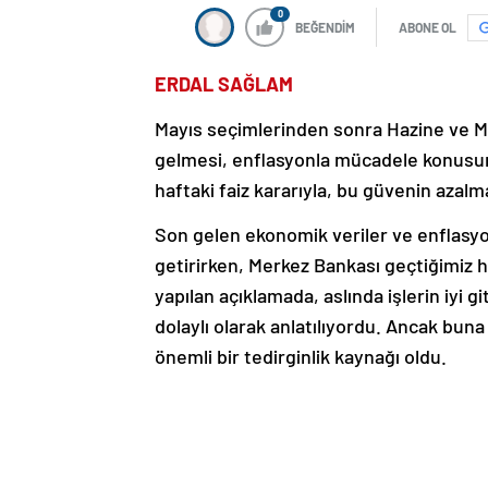
0
BEĞENDİM
ABONE OL
ERDAL SAĞLAM
Mayıs seçimlerinden sonra Hazine ve M
gelmesi, enflasyonla mücadele konusu
haftaki faiz kararıyla, bu güvenin azalma
Son gelen ekonomik veriler ve enflasyon 
getirirken, Merkez Bankası geçtiğimiz h
yapılan açıklamada, aslında işlerin iyi 
dolaylı olarak anlatılıyordu. Ancak bun
önemli bir tedirginlik kaynağı oldu.
Piyasa oyuncuları ve bankacılarla, bu
seçim sonrasının daha belirsiz hale gel
hakkında karar verebilmek için, “Nisa