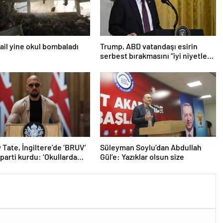
srail yine okul bombaladı
Trump, ABD vatandaşı esirin
serbest bırakmasını “iyi niyetle
atılmış bir adım” olarak
değerlendirdi
Tate, İngiltere’de ‘BRUV’
Süleyman Soylu’dan Abdullah
 parti kurdu: ‘Okullarda
Gül’e: Yazıklar olsun size
ropagandasını
yacağız’