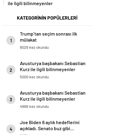
ile ilgili bilinmeyenler
KATEGORİNİN POPÜLERLERİ
Trump’tan seçim sonrası ilk
mülakat
1
8029 kez okundu
Avusturya başbakanı Sebastian
Kurz ile ilgili bilinmeyenler
2
5000 kez okundu
Avusturya başbakanı Sebastian
Kurz ile ilgili bilinmeyenler
3
4966 kez okundu
Joe Biden 6 aylık hedeflerini
açıkladı. Senato buz gibi…
4