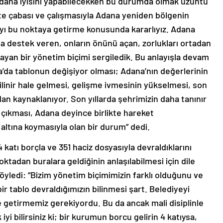
k daha iyisini yapabilecekken bu durumda olmak üzüntü
ikte çabası ve çalışmasıyla Adana yeniden bölgenin
na’yı bu noktaya getirme konusunda kararlıyız. Adana
ya destek veren, onların önünü açan, zorlukları ortadan
layan bir yönetim biçimi sergiledik. Bu anlayışla devam
a’da tablonun değişiyor olması; Adana’nın değerlerinin
bilinir hale gelmesi, gelişme ivmesinin yükselmesi, son
an kaynaklanıyor. Son yıllarda şehrimizin daha tanınır
a çıkması, Adana deyince birlikte hareket
altına koymasıyla olan bir durum” dedi.
 katı borçla ve 351 haciz dosyasıyla devraldıklarını
ktadan buralara geldiğinin anlaşılabilmesi için dile
söyledi: “Bizim yönetim biçimimizin farklı olduğunu ve
bir tablo devraldığımızın bilinmesi şart. Belediyeyi
le getirmemiz gerekiyordu. Bu da ancak mali disiplinle
 iyi bilirsiniz ki; bir kurumun borcu gelirin 4 katıysa,