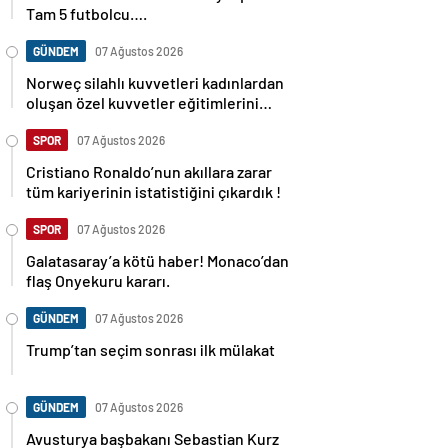
Tam 5 futbolcu….
GÜNDEM
07 Ağustos 2026
Norweç silahlı kuvvetleri kadınlardan
oluşan özel kuvvetler eğitimlerini
başlattı.
SPOR
07 Ağustos 2026
Cristiano Ronaldo’nun akıllara zarar
tüm kariyerinin istatistiğini çıkardık !
SPOR
07 Ağustos 2026
Galatasaray’a kötü haber! Monaco’dan
flaş Onyekuru kararı.
GÜNDEM
07 Ağustos 2026
Trump’tan seçim sonrası ilk mülakat
GÜNDEM
07 Ağustos 2026
Avusturya başbakanı Sebastian Kurz