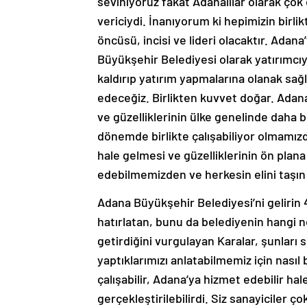
seviniyoruz fakat Adanalılar olarak ço
vericiydi. İnanıyorum ki hepimizin birl
öncüsü, incisi ve lideri olacaktır. Ada
Büyükşehir Belediyesi olarak yatırımcı
kaldırıp yatırım yapmalarına olanak sağ
edeceğiz. Birlikten kuvvet doğar. Adan
ve güzelliklerinin ülke genelinde daha 
dönemde birlikte çalışabiliyor olmamızd
hale gelmesi ve güzelliklerinin ön plan
edebilmemizden ve herkesin elini taşın 
Adana Büyükşehir Belediyesi’ni gelirin 4
hatırlatan, bunu da belediyenin hangi no
getirdiğini vurgulayan Karalar, şunları 
yaptıklarımızı anlatabilmemiz için nasıl 
çalışabilir, Adana’ya hizmet edebilir ha
gerçekleştirilebilirdi. Siz sanayiciler çok