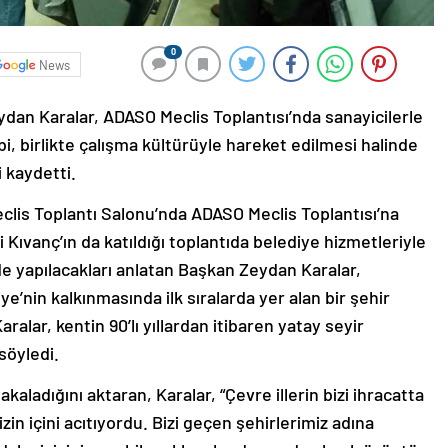
0
News
an Karalar, ADASO Meclis Toplantısı’nda sanayicilerle
i, birlikte çalışma kültürüyle hareket edilmesi halinde
 kaydetti.
clis Toplantı Salonu’nda ADASO Meclis Toplantısı’na
 Kıvanç’ın da katıldığı toplantıda belediye hizmetleriyle
de yapılacakları anlatan Başkan Zeydan Karalar,
’nin kalkınmasında ilk sıralarda yer alan bir şehir
alar, kentin 90’lı yıllardan itibaren yatay seyir
söyledi.
ladığını aktaran, Karalar, “Çevre illerin bizi ihracatta
zin içini acıtıyordu. Bizi geçen şehirlerimiz adına