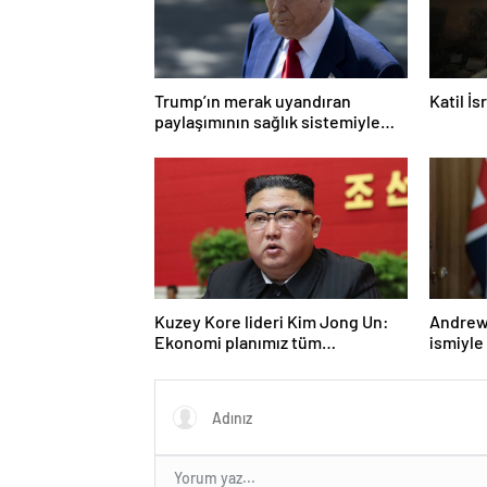
Trump’ın merak uyandıran
Katil İ
paylaşımının sağlık sistemiyle
ilgili kararname olduğu anlaşıldı
Kuzey Kore lideri Kim Jong Un:
Andrew 
Ekonomi planımız tüm
ismiyle
sektörlerde başarısız oldu
LGBT p
yasakla