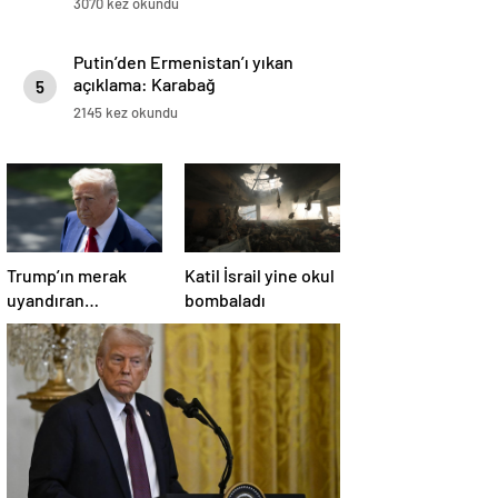
3070 kez okundu
Putin’den Ermenistan’ı yıkan
açıklama: Karabağ
5
Azerbaycan’ın ayrılmaz bir
2145 kez okundu
parçasıdır!
Trump’ın merak
Katil İsrail yine okul
uyandıran
bombaladı
paylaşımının sağlık
sistemiyle ilgili
kararname olduğu
anlaşıldı