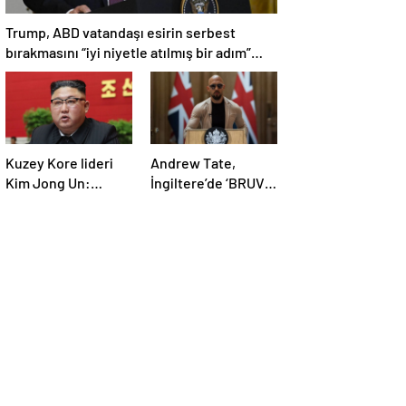
Trump, ABD vatandaşı esirin serbest
bırakmasını “iyi niyetle atılmış bir adım”
olarak değerlendirdi
Kuzey Kore lideri
Andrew Tate,
Kim Jong Un:
İngiltere’de ‘BRUV’
Ekonomi planımız
ismiyle parti kurdu:
tüm sektörlerde
‘Okullarda LGBT
başarısız oldu
propagandasını
yasaklayacağız’