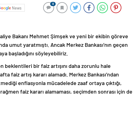
0
News
aliye Bakanı Mehmet Şimşek ve yeni bir ekibin göreve
nda umut yaratmıştı. Ancak Merkez Bankası’nın geçen
ya başladığını söyleyebiliriz.
beklentileri bir faiz artışını daha zorunlu hale
afta faiz artış kararı alamadı. Merkez Bankası’ndan
gitmediği enflasyonla mücadelede zaaf ortaya çıktığı,
a rağmen faiz kararı alamaması, seçimden sonrası için de
 kararın ardından konuştuğumuzda, bu karardan sonra
diğini söylediler. Seçim sonrasında ekonominin gidişatı
n’da mevcut ekonomi yönetiminin göreve devam edip