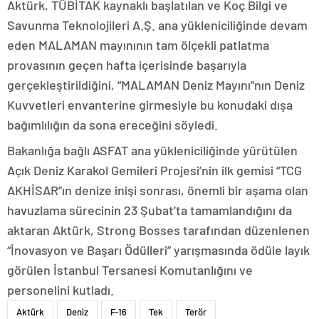
Aktürk, TÜBİTAK kaynaklı başlatılan ve Koç Bilgi ve
Savunma Teknolojileri A.Ş. ana yükleniciliğinde devam
eden MALAMAN mayınının tam ölçekli patlatma
provasının geçen hafta içerisinde başarıyla
gerçekleştirildiğini, “MALAMAN Deniz Mayını”nın Deniz
Kuvvetleri envanterine girmesiyle bu konudaki dışa
bağımlılığın da sona ereceğini söyledi.
Bakanlığa bağlı ASFAT ana yükleniciliğinde yürütülen
Açık Deniz Karakol Gemileri Projesi’nin ilk gemisi “TCG
AKHİSAR”ın denize inişi sonrası, önemli bir aşama olan
havuzlama sürecinin 23 Şubat’ta tamamlandığını da
aktaran Aktürk, Strong Bosses tarafından düzenlenen
“İnovasyon ve Başarı Ödülleri” yarışmasında ödüle layık
görülen İstanbul Tersanesi Komutanlığını ve
personelini kutladı.
Aktürk
Deniz
F-16
Tek
Terör