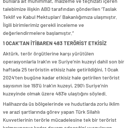
bunlara ait mühimmat, malzeme ve teçhizatı içeren
talebimize ilişkin ABD tarafından gönderilen ‘Taslak
Teklif ve Kabul Mektupları’ Bakanlığımıza ulaşmıştır.
İlgili birimlerimiz gerekli inceleme ve
değerlendirmelere başlamıştır.”
1 OCAK’TAN İTİBAREN 483 TERÖRİST ETKİSİZ
Aktürk, terör örgütlerine karşı yürütülen
operasyonlarla Irak’ın ve Suriye’nin kuzeyi dahil son bir
haftada 25 teröristin etkisiz hale getirildiğini, 1 Ocak
2024’ten bugüne kadar etkisiz hale getirilen terörist
sayısının ise 193’ü Irak’ın kuzeyi, 290’ı Suriye’nin
kuzeyinde olmak üzere 483’e ulaştığını söyledi.
Halihazırda üs bölgelerinde ve hudutlarda zorlu iklim
ve arazi şartlarında görev yapan Türk Silahlı
Kuvvetlerinin terörle mücadelesine tek bir terörist
kalmayıncaya kadar devam edeceğini vurgulayan