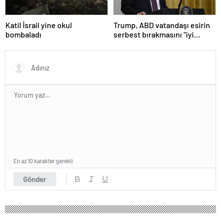
Katil İsrail yine okul
Trump, ABD vatandaşı esirin
bombaladı
serbest bırakmasını “iyi
niyetle atılmış bir adım”
olarak değerlendirdi
En az 10 karakter gerekli
Gönder