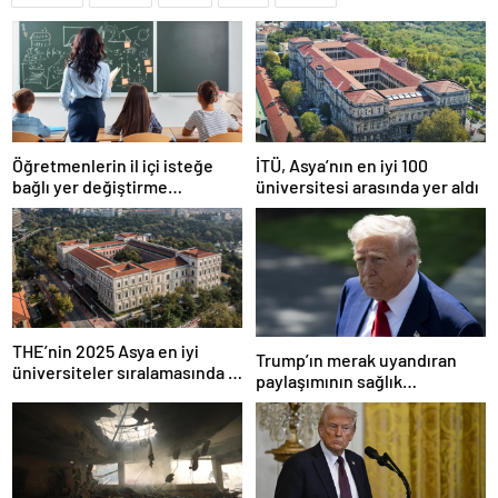
Öğretmenlerin il içi isteğe
İTÜ, Asya’nın en iyi 100
bağlı yer değiştirme
üniversitesi arasında yer aldı
başvuruları ne zaman?
THE’nin 2025 Asya en iyi
Trump’ın merak uyandıran
üniversiteler sıralamasında 4
paylaşımının sağlık
Türk üniversitesi ilk 100’e
sistemiyle ilgili kararname
girdi
olduğu anlaşıldı