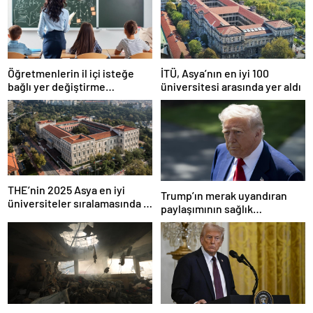
Öğretmenlerin il içi isteğe
İTÜ, Asya’nın en iyi 100
bağlı yer değiştirme
üniversitesi arasında yer aldı
başvuruları ne zaman?
THE’nin 2025 Asya en iyi
Trump’ın merak uyandıran
üniversiteler sıralamasında 4
paylaşımının sağlık
Türk üniversitesi ilk 100’e
sistemiyle ilgili kararname
girdi
olduğu anlaşıldı