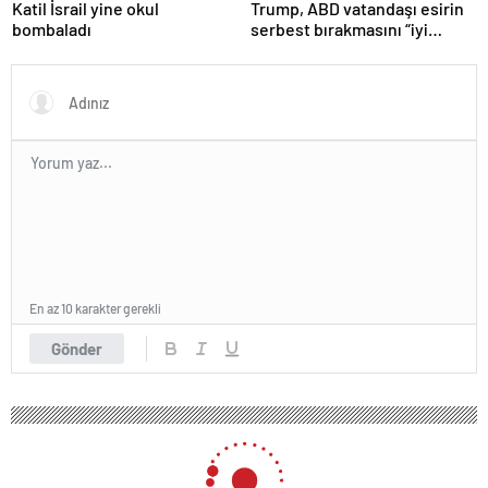
Katil İsrail yine okul
Trump, ABD vatandaşı esirin
bombaladı
serbest bırakmasını “iyi
niyetle atılmış bir adım”
olarak değerlendirdi
En az 10 karakter gerekli
Gönder