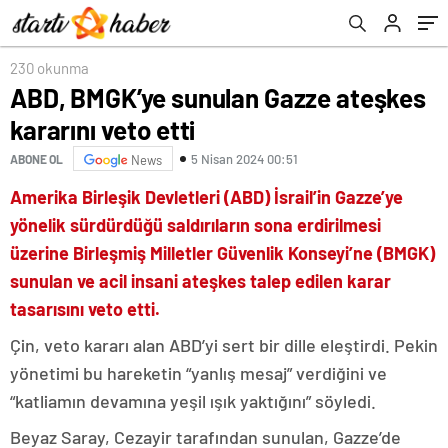
230 okunma
ABD, BMGK’ye sunulan Gazze ateşkes
kararını veto etti
5 Nisan 2024 00:51
ABONE OL
News
Amerika Birleşik Devletleri (ABD) İsrail’in Gazze’ye
yönelik sürdürdüğü saldırıların sona erdirilmesi
üzerine Birleşmiş Milletler Güvenlik Konseyi’ne (BMGK)
sunulan ve acil insani ateşkes talep edilen karar
tasarısını veto etti.
Çin, veto kararı alan ABD’yi sert bir dille eleştirdi. Pekin
yönetimi bu hareketin “yanlış mesaj” verdiğini ve
“katliamın devamına yeşil ışık yaktığını” söyledi.
Beyaz Saray, Cezayir tarafından sunulan, Gazze’de