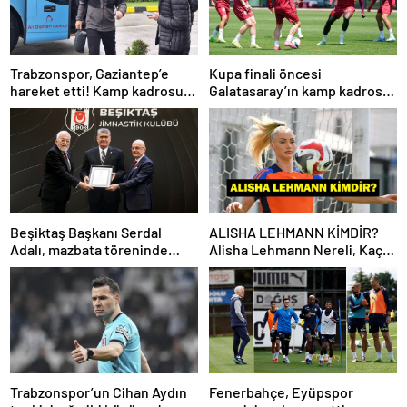
Trabzonspor, Gaziantep’e
Kupa finali öncesi
hareket etti! Kamp kadrosu
Galatasaray’ın kamp kadrosu
açıklandı…
belli oldu!
Beşiktaş Başkanı Serdal
ALISHA LEHMANN KİMDİR?
Adalı, mazbata töreninde
Alisha Lehmann Nereli, Kaç
konuştu: Gün istikrar
Yaşında, Hangi Takımda
günüdür
Oynuyor?
Trabzonspor’un Cihan Aydın
Fenerbahçe, Eyüpspor