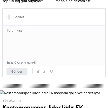
tepkisi çığ gibi büyüyor!
mesaisine devam etti
Yöneticilerden açıklama…
En az 10 karakter gerekli
Gönder
264 okunma
Kastamonuspor, lider Iğdır FK