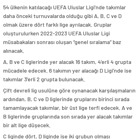
54 ülkenin katılacağı UEFA Uluslar Ligi’nde takımlar
daha önceki turnuvalarda olduğu gibi A, B, C ve D
olmak üzere dört farklı lige ayrılacak. Gruplar
oluşturulurken 2022-2023 UEFA Uluslar Ligi
müsabakaları sonrası oluşan “genel sıralama” baz
alınacak.
A, B ve C liglerinde yer alacak 16 takım, 4’erli 4 grupta
mücadele edecek. 6 takımın yer alacağı D Ligi’nde ise
takımlar 3’erli 2 grupta bulunacak.
Çift devreli lig usulüne göre oynanacak karşılaşmaların
ardından, B, C ve D liglerinde gruplarını birinci sırada
tamamlayacak takımlar, bir üst lige terfi edecek. A ve
B liglerinde gruplarında son sırada yer alacak takımlar
bir alt lige düşecek.
C liginde dört, D liginde ise iki grubun olması