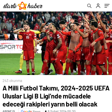
rakipleri yarın belli olacak
243 okunma
A Milli Futbol Takımı, 2024-2025 UEFA
Uluslar Ligi B Ligi’nde mücadele
edeceği rakipleri yarın belli olacak
8 Şubat 2024 00:30
ABONE OL
News