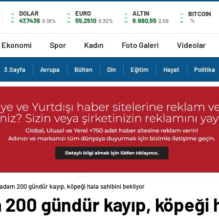
DOLAR
EURO
ALTIN
BITCOIN
47,7436
55,2510
6.660,55
%
0.18%
0.32%
2,59
Ekonomi
Spor
Kadın
Foto Galeri
Videolar
3.Sayfa
Avrupa
Bülten
Din
Eğitim
Hayat
Politika
adam 200 gündür kayıp, köpeği hala sahibini bekliyor
200 gündür kayıp, köpeği h