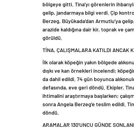
bölgeye gitti. Tina’yı görenlerin ihbar
gelip, jandarmaya bilgi verdi. Çip kont
Berzeg, Büyükada’dan Armutlu’ya gelip, 
arazide kaldığına dair kir, toprak ve ça
görüldü.
TİNA, ÇALIŞMALARA KATILDI ANCAK K
İlk olarak köpeğin yakın bölgede alıkonul
dışkı ve kan örnekleri incelendi; köpeği
da dahil edildi. 74 gün boyunca alıkonuld
defasında, eve geri döndü. Ekipler, Tina
ihtimalini araştırmaya başlarken; çalış
sonra Angela Berzeg’e teslim edildi. Ti
döndü.
ARAMALAR 130’UNCU GÜNDE SONLAND