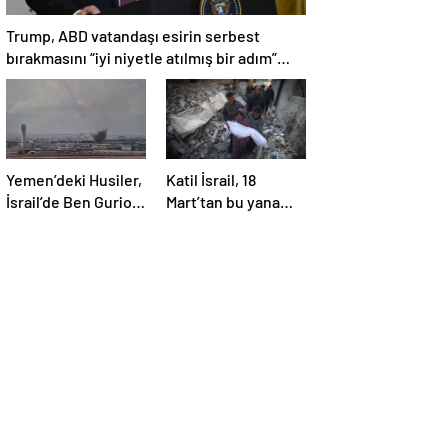
Trump, ABD vatandaşı esirin serbest
bırakmasını “iyi niyetle atılmış bir adım”
olarak değerlendirdi
Yemen’deki Husiler,
Katil İsrail, 18
İsrail’de Ben Gurion
Mart’tan bu yana
Havalimanı’nı vurdu
595 çocuğu
hayattan kopardı