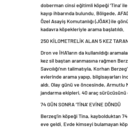
doberman cinsi eğitimli köpeği ‘Tina’ 
kayıp ihbarında bulundu. Bölgede, AF
Özel Asayiş Komutanlığı (JÖAK) ile gönül
kadavra köpekleriyle arama başlatıldı.
250 KİLOMETRELİK ALAN 5 KEZ TARA
Dron ve İHA’ların da kullanıldığı arama
kez sil baştan aranmasına rağmen Ber
Savcılığı’nın talimatıyla, Korhan Berze
evlerinde arama yapıp, bilgisayarları inc
aldı. Olay günü ve öncesinde, Armutlu M
jandarma ekipleri, 40 araç sürücüsünü 
74 GÜN SONRA ‘TİNA’ EVİNE DÖNDÜ
Berzeg’in köpeği Tina, kaybolduktan 74
eve geldi. Evde kimseyi bulamayan köpe