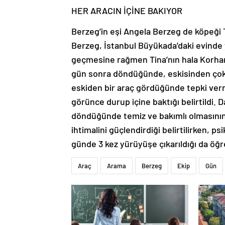
HER ARACIN İÇİNE BAKIYOR
Berzeg’in eşi Angela Berzeg de köpeği T
Berzeg, İstanbul Büyükada’daki evinde
geçmesine rağmen Tina’nın hala Korhan 
gün sonra döndüğünde, eskisinden çok d
eskiden bir araç gördüğünde tepki ver
görünce durup içine baktığı belirtildi.
döndüğünde temiz ve bakımlı olmasının y
ihtimalini güçlendirdiği belirtilirken, ps
günde 3 kez yürüyüşe çıkarıldığı da öğre
Araç
Arama
Berzeg
Ekip
Gün