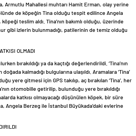
ıyla, Armutlu Mahallesi muhtarı Hamit Erman, olay yerine
rolünde de köpeğin Tina olduğu tespit edilince Angela
köpeği teslim aldı. Tina’nın bakımlı olduğu, üzerinde
mur gibi izlerin bulunmadığı, patilerinin de temiz olduğu
ATKISI OLMADI
urken bırakıldığı ya da kaçtığı değerlendirildi. ‘Tina’nın
n doğada kalmadığı bulgularına ulaşıldı. Aramalara ‘Tina’
uğu yere gitmesi için GPS takılıp, aç bırakılan ‘Tina’, her
’nın otomobille getirilip, bulunduğu yere bırakıldığı
malarda katkısı olmayacağı düşünülen köpek, bir süre
na, Angela Berzeg ile İstanbul Büyükada’daki evlerine
IRILDI