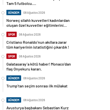
Tam 5 futbolcu….
GÜNDEM
08 Ağustos 2026
Norweç silahlı kuvvetleri kadınlardan
oluşan özel kuvvetler eğitimlerini
başlattı.
SPOR
08 Ağustos 2026
Cristiano Ronaldo’nun akıllara zarar
tüm kariyerinin istatistiğini çıkardık !
SPOR
08 Ağustos 2026
Galatasaray’a kötü haber! Monaco’dan
flaş Onyekuru kararı.
GÜNDEM
08 Ağustos 2026
Trump’tan seçim sonrası ilk mülakat
GÜNDEM
08 Ağustos 2026
Avusturya başbakanı Sebastian Kurz