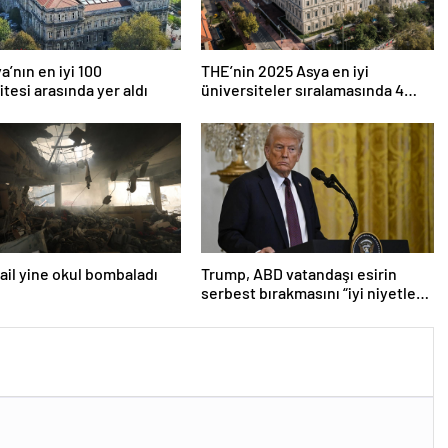
a’nın en iyi 100
THE’nin 2025 Asya en iyi
itesi arasında yer aldı
üniversiteler sıralamasında 4
Türk üniversitesi ilk 100’e girdi
srail yine okul bombaladı
Trump, ABD vatandaşı esirin
serbest bırakmasını “iyi niyetle
atılmış bir adım” olarak
değerlendirdi