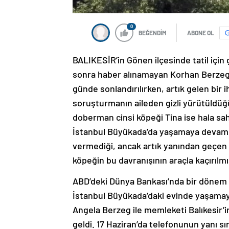
0
BEĞENDİM
ABONE OL
BALIKESİR’in Gönen ilçesinde tatil için g
sonra haber alınamayan Korhan Berzeg 
günde sonlandırılırken, artık gelen bir 
soruşturmanın aileden gizli yürütüldüğ
doberman cinsi köpeği Tina ise hala sahi
İstanbul Büyükada’da yaşamaya devam e
vermediği, ancak artık yanından geçen he
köpeğin bu davranışının araçla kaçırılmış
ABD’deki Dünya Bankası’nda bir dönem ‘A
İstanbul Büyükada’daki evinde yaşamaya
Angela Berzeg ile memleketi Balıkesir’in
geldi. 17 Haziran’da telefonunun yanı sı