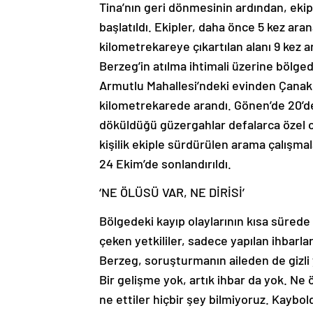
Tina’nın geri dönmesinin ardından, ekip s
başlatıldı. Ekipler, daha önce 5 kez ara
kilometrekareye çıkartılan alanı 9 kez a
Berzeg’in atılma ihtimali üzerine bölged
Armutlu Mahallesi’ndeki evinden Çanakka
kilometrekarede arandı. Gönen’de 20’de
döküldüğü güzergahlar defalarca özel ol
kişilik ekiple sürdürülen arama çalışm
24 Ekim’de sonlandırıldı.
‘NE ÖLÜSÜ VAR, NE DİRİSİ’
Bölgedeki kayıp olaylarının kısa süred
çeken yetkililer, sadece yapılan ihbarl
Berzeg, soruşturmanın aileden de gizli 
Bir gelişme yok, artık ihbar da yok. Ne ö
ne ettiler hiçbir şey bilmiyoruz. Kaybol