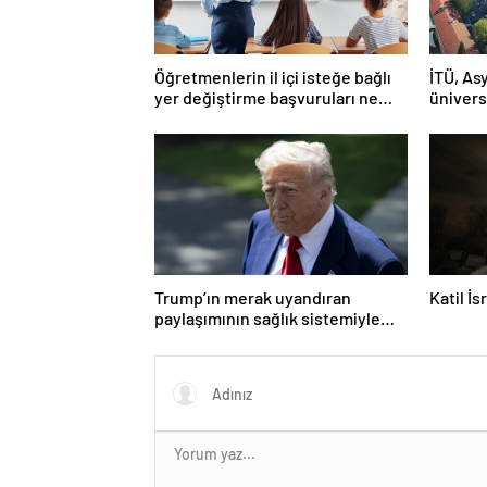
Öğretmenlerin il içi isteğe bağlı
İTÜ, Asy
yer değiştirme başvuruları ne
ünivers
zaman?
Trump’ın merak uyandıran
Katil İ
paylaşımının sağlık sistemiyle
ilgili kararname olduğu anlaşıldı