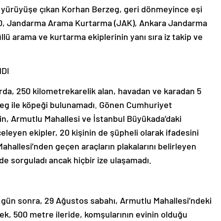
ile yürüyüşe çıkan Korhan Berzeg, geri dönmeyince eşi
AD, Jandarma Arama Kurtarma (JAK), Ankara Jandarma
lü arama ve kurtarma ekiplerinin yanı sıra iz takip ve
NDI
larda, 250 kilometrekarelik alan, havadan ve karadan 5
zeg ile köpeği bulunamadı. Gönen Cumhuriyet
g’in, Armutlu Mahallesi ve İstanbul Büyükada’daki
eleyen ekipler, 20 kişinin de şüpheli olarak ifadesini
ahallesi’nden geçen araçların plakalarını belirleyen
de sorguladı ancak hiçbir ize ulaşamadı.
 gün sonra, 29 Ağustos sabahı, Armutlu Mahallesi’ndeki
k, 500 metre ileride, komşularının evinin olduğu