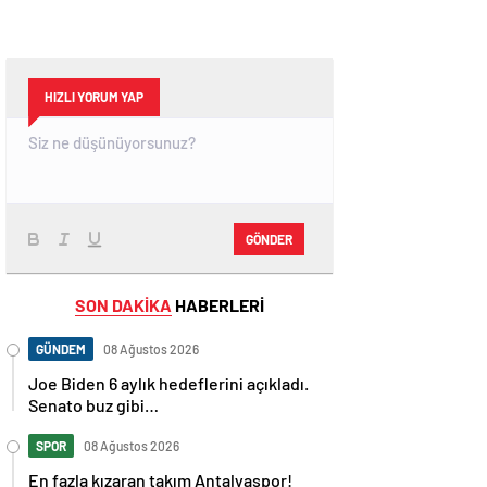
HIZLI YORUM YAP
GÖNDER
SON DAKİKA
HABERLERİ
GÜNDEM
08 Ağustos 2026
Joe Biden 6 aylık hedeflerini açıkladı.
Senato buz gibi…
SPOR
08 Ağustos 2026
En fazla kızaran takım Antalyaspor!