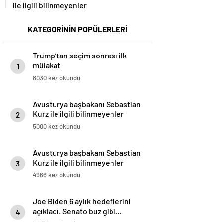
ile ilgili bilinmeyenler
KATEGORİNİN POPÜLERLERİ
Trump’tan seçim sonrası ilk
mülakat
1
8030 kez okundu
Avusturya başbakanı Sebastian
Kurz ile ilgili bilinmeyenler
2
5000 kez okundu
Avusturya başbakanı Sebastian
Kurz ile ilgili bilinmeyenler
3
4966 kez okundu
Joe Biden 6 aylık hedeflerini
açıkladı. Senato buz gibi…
4