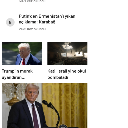
3071 kez okundu
Putin’den Ermenistan’ı yıkan
açıklama: Karabağ
5
Azerbaycan’ın ayrılmaz bir
2145 kez okundu
parçasıdır!
Trump’ın merak
Katil İsrail yine okul
uyandıran
bombaladı
paylaşımının sağlık
sistemiyle ilgili
kararname olduğu
anlaşıldı