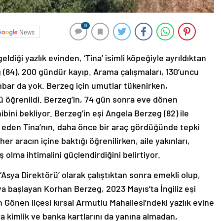
0
News
eldiği yazlık evinden, ‘Tina’ isimli köpeğiyle ayrıldıktan
(84), 200 gündür kayıp. Arama çalışmaları, 130’uncu
ihbar da yok. Berzeg için umutlar tükenirken,
ü öğrenildi. Berzeg’in, 74 gün sonra eve dönen
bini bekliyor. Berzeg’in eşi Angela Berzeg (82) ile
den Tina’nın, daha önce bir araç gördüğünde tepki
r aracın içine baktığı öğrenilirken, aile yakınları,
 olma ihtimalini güçlendirdiğini belirtiyor.
sya Direktörü’ olarak çalıştıktan sonra emekli olup,
 başlayan Korhan Berzeg, 2023 Mayıs’ta İngiliz eşi
 Gönen ilçesi kırsal Armutlu Mahallesi’ndeki yazlık evine
ra kimlik ve banka kartlarını da yanına almadan,