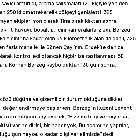
ayısı arttırıldı, arama çalışmaları 120 kişiyle yeniden
nan 250 kilometrekarelik bölgeyi genişletti. 325
rayan ekipler, son olarak Tina bırakıldıktan sonra
eki 10 kuyuyu boşaltıp, içini kameralarla izledi. Berzeg,
le sınırına kadar olan 54 kilometrelik alan da dahil, 325
n fazla mahalle ile Gönen Çayı’nın, Erdek’te denize
arak kontrol edildi ancak hiçbir ize rastlanmadı. 50
aları, Korhan Berzeg kaybolduktan 130 gün sonra,
e çözüldüğüne ve gizemli bir durum olduğuna dikkat
arı değerlendirmeye başlarken, Berzeg’in kuzeni Levent
yürütüldüğünü söyleyerek, “Bize de bilgi vermiyorlar.
lüsü var ne dirisi, bir haber yok. Bu adamı ne yaptılar,
duğu gün neyse, o kadar bilgi var elimizde” dedi.