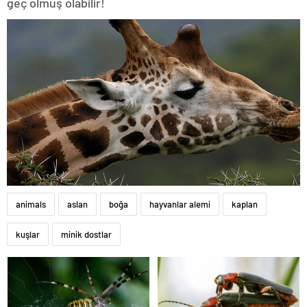
geç olmuş olabilir!
animals
aslan
boğa
hayvanlar alemi
kaplan
kuşlar
minik dostlar