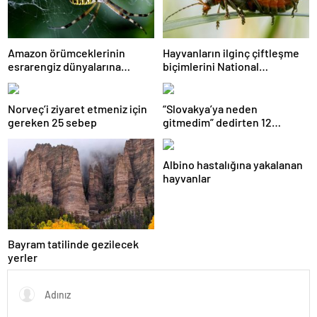
Amazon örümceklerinin
Hayvanların ilginç çiftleşme
esrarengiz dünyalarına
biçimlerini National
gitmeye hazır olun.
Geographic görüntüledi.
Norveç’i ziyaret etmeniz için
“Slovakya’ya neden
gereken 25 sebep
gitmedim” dedirten 12
fotoğraf
Albino hastalığına yakalanan
hayvanlar
Bayram tatilinde gezilecek
yerler