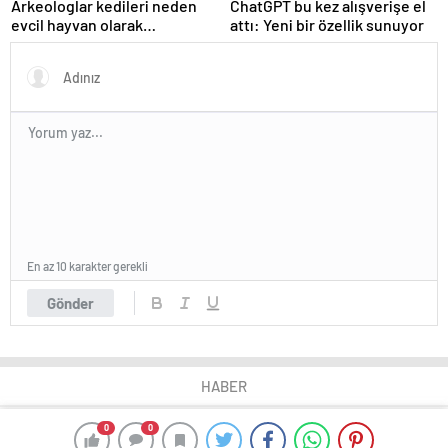
Arkeologlar kedileri neden
ChatGPT bu kez alışverişe el
evcil hayvan olarak
attı: Yeni bir özellik sunuyor
beslediğimizin sırrını keşfetti
En az 10 karakter gerekli
Gönder
HABER
0
0