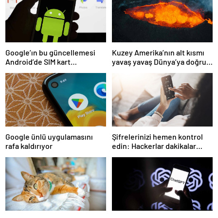
Google’ın bu güncellemesi
Kuzey Amerika’nın alt kısmı
Android’de SIM kart
yavaş yavaş Dünya’ya doğru
kullanımını ortadan
eriyor!
kaldıracak
Google ünlü uygulamasını
Şifrelerinizi hemen kontrol
rafa kaldırıyor
edin: Hackerlar dakikalar
içinde kırıyor