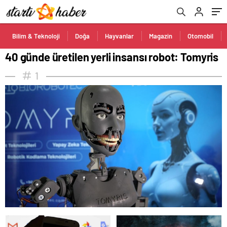
Bilim & Teknoloji
Doğa
Hayvanlar
Magazin
Otomobil
40 günde üretilen yerli insansı robot: Tomyris
1