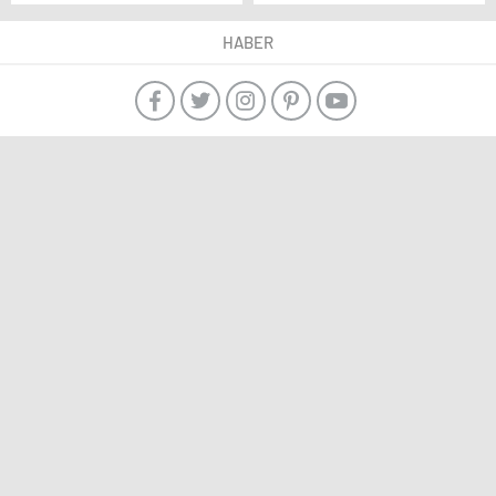
Yabani Bitki Türlerine
284 yaban hayvanı
Ev Sahipliği Yapıyor
tedavi edilip doğal
HABER
yaşam alanlarına
bırakıldı