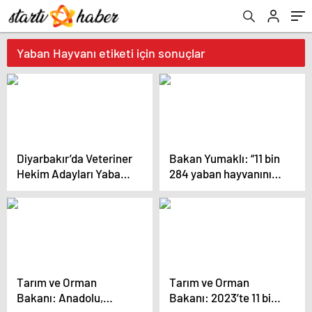
Yaban Hayvanı etiketi için sonuçlar
Diyarbakır’da Veteriner
Bakan Yumaklı: “11 bin
Hekim Adayları Yaban
284 yaban hayvanını
Hayvanlarını
tedavi edip doğal
Uygulamalı Öğreniyor
yaşam alanlarına
bıraktık”
Tarım ve Orman
Tarım ve Orman
Bakanı: Anadolu,
Bakanı: 2023’te 11 bin