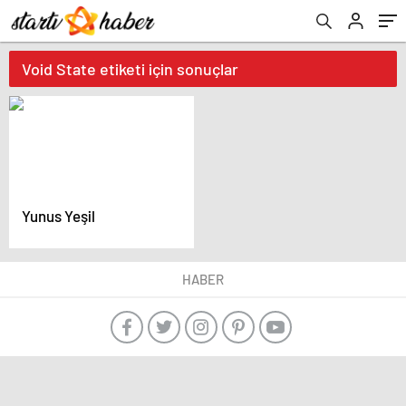
Void State etiketi için sonuçlar
Yunus Yeşil
HABER