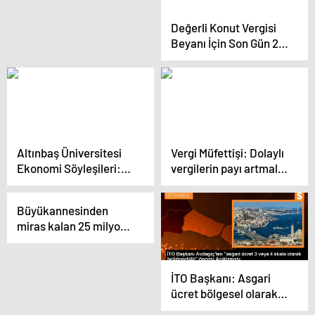
Bulacak
Değerli Konut Vergisi
Beyanı İçin Son Gün 20
Şubat
Altınbaş Üniversitesi
Vergi Müfettişi: Dolaylı
Ekonomi Söyleşileri:
vergilerin payı artmalı,
Mali Politikalar, Bütçe
vergi adaleti
Uygulamalarının
sağlanmalı
Büyükannesinden
Önemi
miras kalan 25 milyon
euroluk kısmı nasıl
bağışlayacak?
İTO Başkanı: Asgari
ücret bölgesel olarak
belirlenmeli