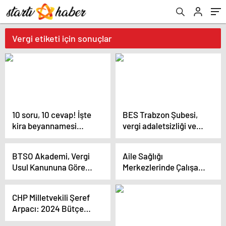
Vergi etiketi için sonuçlar
10 soru, 10 cevap! İşte
BES Trabzon Şubesi,
kira beyannamesi
vergi adaletsizliği ve
hakkında tüm merak
taleplerine ilişkin basın
edilenler
açıklaması yaptı
BTSO Akademi, Vergi
Aile Sağlığı
Usul Kanununa Göre
Merkezlerinde Çalışan
Enflasyon Muhasebesi
Emekçilerin Ödediği
Uygulaması Eğitimi
Vergiler Artıyor
CHP Milletvekili Şeref
Düzenledi
Arpacı: 2024 Bütçe
Açığı 150 Milyar Lirayı