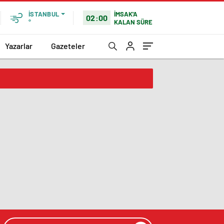
İMSAK'A
İSTANBUL
02:00
KALAN SÜRE
°
Yazarlar
Gazeteler