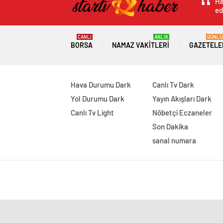
Ha
Yöneltti
ed
CANLI
ANLIK
GÜNLÜ
BORSA
NAMAZ VAKITLERI
GAZETELE
Hava Durumu Dark
Canlı Tv Dark
Yol Durumu Dark
Yayın Akışları Dark
Canlı Tv Light
Nöbetçi Eczaneler
Son Dakika
sanal numara