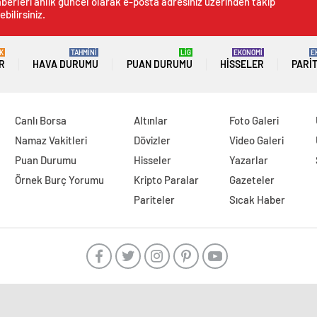
berleri anlık güncel olarak e-posta adresiniz üzerinden takip
ebilirsiniz.
K
TAHMİNİ
LİG
EKONOMİ
E
R
HAVA DURUMU
PUAN DURUMU
HISSELER
PARI
Canlı Borsa
Altınlar
Foto Galeri
Namaz Vakitleri
Dövizler
Video Galeri
Puan Durumu
Hisseler
Yazarlar
Örnek Burç Yorumu
Kripto Paralar
Gazeteler
Pariteler
Sıcak Haber