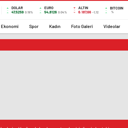
DOLAR
EURO
ALTIN
BITCOIN
47,5259
54,8126
6.187,66
%
0.19%
0.04%
-1,12
Ekonomi
Spor
Kadın
Foto Galeri
Videolar