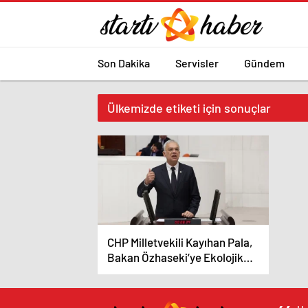
Son Dakika
Servisler
Gündem
Ülkemizde etiketi için sonuçlar
CHP Milletvekili Kayıhan Pala,
Bakan Özhaseki’ye Ekolojik
Risk Değerlendirmesi ve
Siyanürle Altın Çıkartılan
Madenler Hakkında Sorular