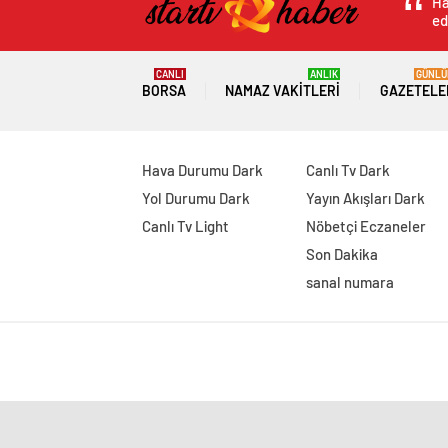
Ha
ed
CANLI
ANLIK
GÜNLÜ
BORSA
NAMAZ VAKITLERI
GAZETELE
Hava Durumu Dark
Canlı Tv Dark
Yol Durumu Dark
Yayın Akışları Dark
Canlı Tv Light
Nöbetçi Eczaneler
Son Dakika
sanal numara