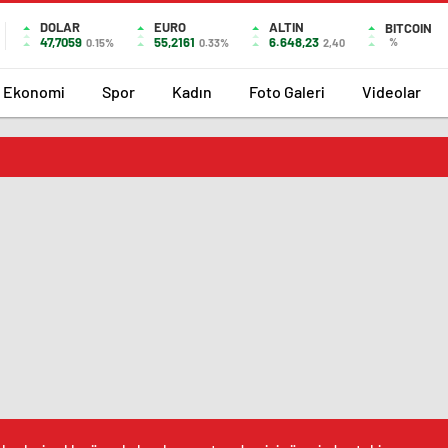
DOLAR
EURO
ALTIN
BITCOIN
47,7059
55,2161
6.648,23
%
0.15%
0.33%
2,40
Ekonomi
Spor
Kadın
Foto Galeri
Videolar