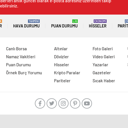
berleri anlık güncel olarak e-posta adresiniz üzerinden takip
ebilirsiniz.
K
TAHMİNİ
LİG
EKONOMİ
E
R
HAVA DURUMU
PUAN DURUMU
HISSELER
PARI
Canlı Borsa
Altınlar
Foto Galeri
Namaz Vakitleri
Dövizler
Video Galeri
Puan Durumu
Hisseler
Yazarlar
Örnek Burç Yorumu
Kripto Paralar
Gazeteler
Pariteler
Sıcak Haber