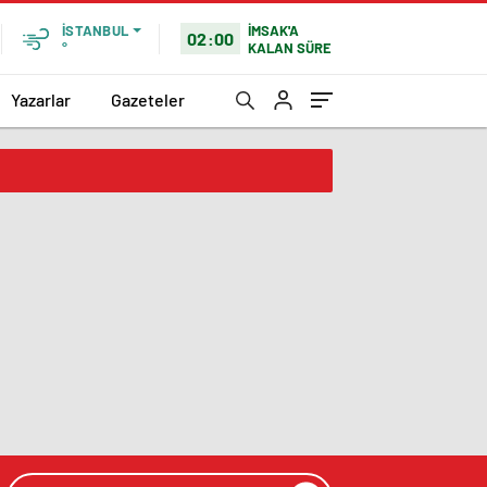
İMSAK'A
İSTANBUL
02:00
KALAN SÜRE
°
Yazarlar
Gazeteler