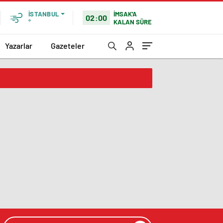
İMSAK'A
İSTANBUL
02:00
KALAN SÜRE
°
Yazarlar
Gazeteler