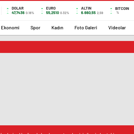
DOLAR
EURO
ALTIN
BITCOIN
47,7436
55,2510
6.660,55
%
0.18%
0.32%
2,59
Ekonomi
Spor
Kadın
Foto Galeri
Videolar