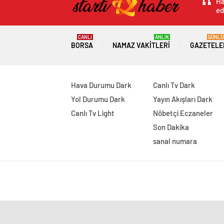
Ha
ed
CANLI
ANLIK
GÜNLÜ
BORSA
NAMAZ VAKITLERI
GAZETELE
Hava Durumu Dark
Canlı Tv Dark
Yol Durumu Dark
Yayın Akışları Dark
Canlı Tv Light
Nöbetçi Eczaneler
Son Dakika
sanal numara