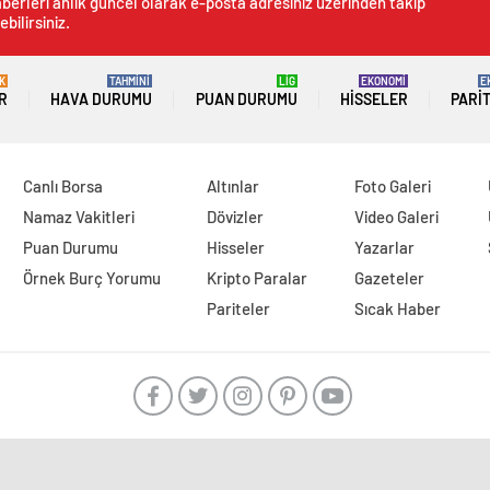
berleri anlık güncel olarak e-posta adresiniz üzerinden takip
ebilirsiniz.
K
TAHMİNİ
LİG
EKONOMİ
E
R
HAVA DURUMU
PUAN DURUMU
HISSELER
PARI
Canlı Borsa
Altınlar
Foto Galeri
Namaz Vakitleri
Dövizler
Video Galeri
Puan Durumu
Hisseler
Yazarlar
Örnek Burç Yorumu
Kripto Paralar
Gazeteler
Pariteler
Sıcak Haber