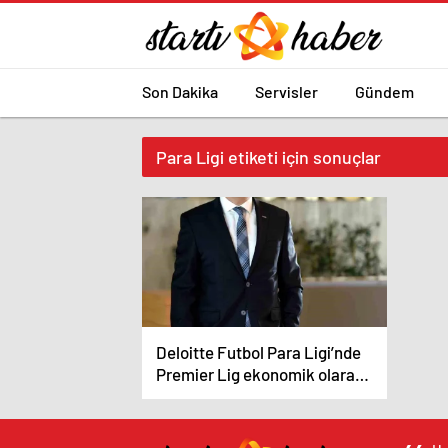
Son Dakika
Servisler
Gündem
Para Ligi etiketi için sonuçlar
Deloitte Futbol Para Ligi’nde
Premier Lig ekonomik olarak
en güçlü lig olarak öne çıkıyor,
Real Madrid birinci sıraya
yükseldi