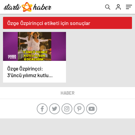
Özge Özpirinçci etiketi için sonuçlar
Özge Özpirinçci:
3’üncü yılımız kutlu
olsun kocacığım
HABER