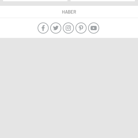
etti: Sen benim zayıf
noktamsın
HABER