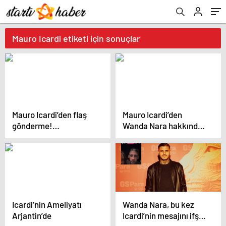
Mauro Icardi etiketi için sonuçlar
Mauro Icardi’den flaş
Mauro Icardi’den
gönderme!
Wanda Nara hakkında
Fenerbahçelileri
yeni açıklama:
kızdıracak
Çamurun içine döndü
paylaşımlar…
Icardi’nin Ameliyatı
Wanda Nara, bu kez
Arjantin’de
Icardi’nin mesajını ifşa