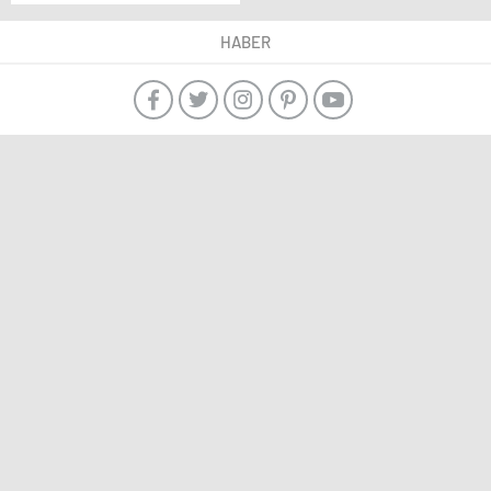
Lüleburgaz’da Anıldı
HABER