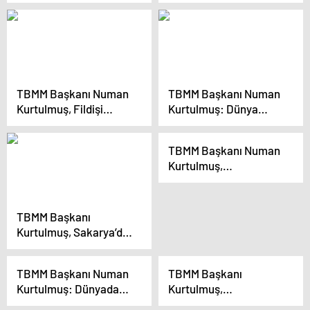
Konferansı’nda Filistin
dünyası Filistin
mücadelesine vurgu
mücadelesine hazır
yaptı
olmalı
TBMM Başkanı Numan
TBMM Başkanı Numan
Kurtulmuş, Fildişi
Kurtulmuş: Dünya
Sahili’nde yetimhaneyi
barışı için yeni bir
ziyaret etti
dünya sistemi
TBMM Başkanı Numan
kurulmalıdır
Kurtulmuş,
Kanada’daki Müslüman
topluluklarla işbirliğini
artırmak istediklerini
TBMM Başkanı
belirtti
Kurtulmuş, Sakarya’da
28 Şubat programında
konuştu Açıklaması
TBMM Başkanı Numan
TBMM Başkanı
Kurtulmuş: Dünyada
Kurtulmuş,
zulme karşı bir insanlık
Azerbaycan dönüşü