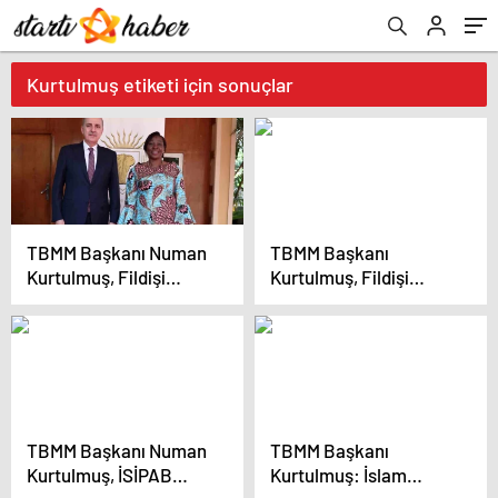
Kurtulmuş etiketi için sonuçlar
TBMM Başkanı Numan
TBMM Başkanı
Kurtulmuş, Fildişi
Kurtulmuş, Fildişi
Sahili Senato Başkanı
Sahili’nde İSİPAB
Kandia Kamissoko
Konferansı’na katıldı
Camara ile bir araya
geldi
TBMM Başkanı Numan
TBMM Başkanı
Kurtulmuş, İSİPAB
Kurtulmuş: İslam