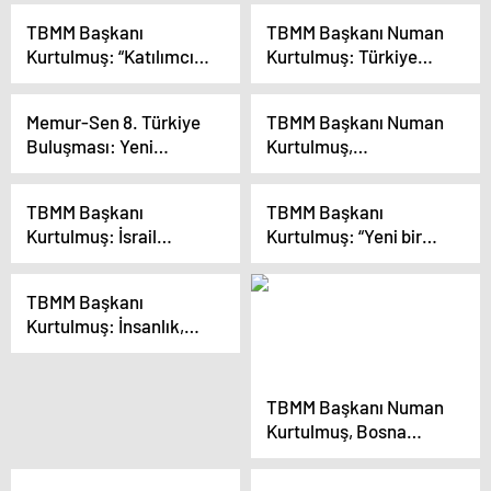
cephesi kurulmuştur
uçakta gazetecilerin
TBMM Başkanı
TBMM Başkanı Numan
sorularını yanıtladı: (2)
Kurtulmuş: “Katılımcı,
Kurtulmuş: Türkiye
demokratik, kapsayıcı,
Büyük Millet Meclisi
milli bir Anayasa
Anayasa yapım
Memur-Sen 8. Türkiye
TBMM Başkanı Numan
ihtiyacı olduğu
sürecinin yegane
Buluşması: Yeni
Kurtulmuş,
ortadadır”
merciidir
Anayasa bir ihtiyaç
Azerbaycan Başbakanı
Ali Asadov ile görüştü
TBMM Başkanı
TBMM Başkanı
Kurtulmuş: İsrail
Kurtulmuş: “Yeni bir
uluslararası camianın
Birleşmiş Milletler’e,
harekete geçmesi
yeni bir küresel barış
TBMM Başkanı
lazım
mekanizmasına
Kurtulmuş: İnsanlık,
ihtiyacımız var”
İsrail’in Gazze’ye
yönelik saldırılarının
durdurulmasını talep
TBMM Başkanı Numan
ediyor
Kurtulmuş, Bosna
Hersek Temsilciler
Meclisi Başkanı