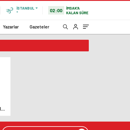
İMSAK'A
İSTANBUL
02:00
KALAN SÜRE
°
Yazarlar
Gazeteler
le