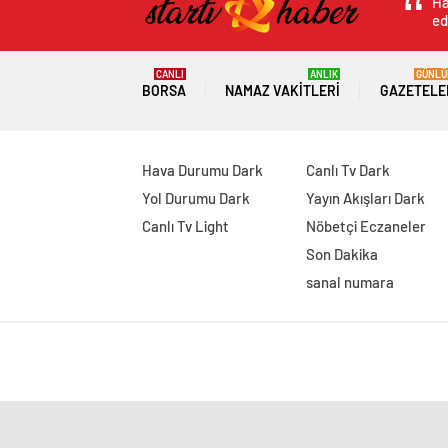
Ha
ed
CANLI
ANLIK
GÜNLÜ
BORSA
NAMAZ VAKITLERI
GAZETELE
Hava Durumu Dark
Canlı Tv Dark
Yol Durumu Dark
Yayın Akışları Dark
Canlı Tv Light
Nöbetçi Eczaneler
Son Dakika
sanal numara