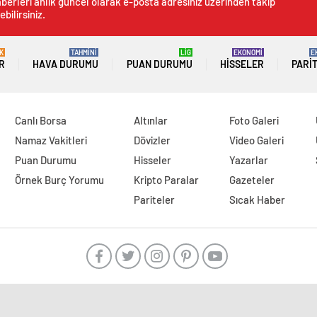
berleri anlık güncel olarak e-posta adresiniz üzerinden takip
ebilirsiniz.
K
TAHMİNİ
LİG
EKONOMİ
E
R
HAVA DURUMU
PUAN DURUMU
HISSELER
PARI
Canlı Borsa
Altınlar
Foto Galeri
Namaz Vakitleri
Dövizler
Video Galeri
Puan Durumu
Hisseler
Yazarlar
Örnek Burç Yorumu
Kripto Paralar
Gazeteler
Pariteler
Sıcak Haber