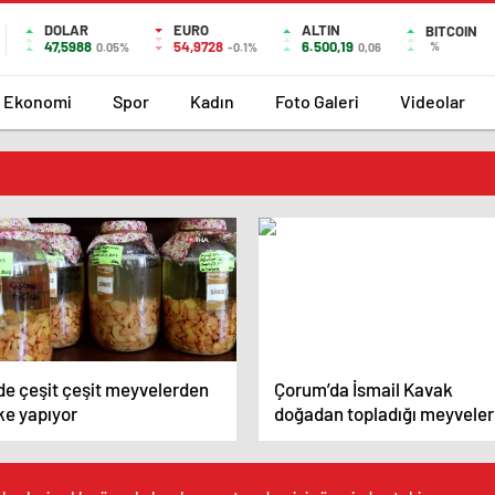
DOLAR
EURO
ALTIN
BITCOIN
47,5988
54,9728
6.500,19
%
0.05%
-0.1%
0,06
Ekonomi
Spor
Kadın
Foto Galeri
Videolar
de çeşit çeşit meyvelerden
Çorum’da İsmail Kavak
ke yapıyor
doğadan topladığı meyveler
sirke yapıyor