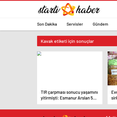
Son Dakika
Servisler
Gündem
Kavak etiketi için sonuçlar
TIR çarpması sonucu yaşamını
Ev
yitirmişti: Esmanur Arslan 5
sir
kişiye hayat oldu!