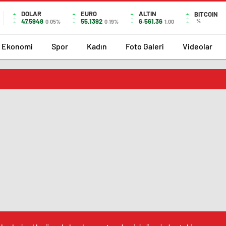
DOLAR
EURO
ALTIN
BITCOIN
47,5948
55,1392
6.561,36
%
0.05%
0.19%
1,00
Ekonomi
Spor
Kadın
Foto Galeri
Videolar