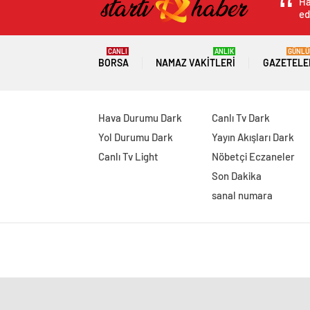
Ha
ed
CANLI
ANLIK
GÜNLÜ
BORSA
NAMAZ VAKITLERI
GAZETELE
Hava Durumu Dark
Canlı Tv Dark
Yol Durumu Dark
Yayın Akışları Dark
Canlı Tv Light
Nöbetçi Eczaneler
Son Dakika
sanal numara