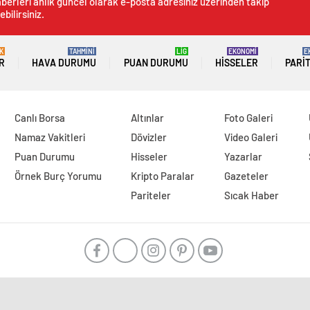
berleri anlık güncel olarak e-posta adresiniz üzerinden takip
ebilirsiniz.
K
TAHMİNİ
LİG
EKONOMİ
E
R
HAVA DURUMU
PUAN DURUMU
HISSELER
PARI
Canlı Borsa
Altınlar
Foto Galeri
Namaz Vakitleri
Dövizler
Video Galeri
Puan Durumu
Hisseler
Yazarlar
Örnek Burç Yorumu
Kripto Paralar
Gazeteler
Pariteler
Sıcak Haber