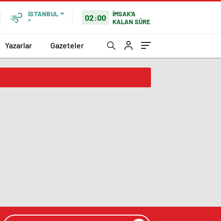
İMSAK'A
İSTANBUL
02:00
KALAN SÜRE
°
Yazarlar
Gazeteler